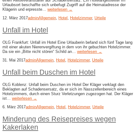
einen Reiseveranstalter auf Schadensersatz. Ein Hotelangestellter im
Urlaubsort beschaffte sich unbefugt Zugriff auf die Heimatadresse der
Klägerin und erpresste…
weiterlesen →
12. März 2017
admin
Allgemein
,
Hotel
,
Hotelzimmer
,
Urteile
Unfall im Hotel
OLG Frankfurt: Unfall im Hotel Eine Urlauberin befand sich fünf Tage lang
mit einer akuten Nierenvergiftung in dem von ihr gebuchten Hotelzimmer.
Da sie ein „Bitte nicht stören“ Schild an…
weiterlesen →
31. Mai 2017
admin
Allgemein
,
Hotel
,
Hotelzimmer
,
Urteile
Unfall beim Duschen im Hotel
OLG Koblenz: Unfall beim Duschen im Hotel Der Kläger verklagt den
Beklagten auf Schadensersatz, da er sich im Nasszellenbereich eines
Hotelzimmers, durch einen Sturz Verletzungen zugezogen hat. Der Kläger
ist…
weiterlesen →
6. März 2017
admin
Allgemein
,
Hotel
,
Hotelzimmer
,
Urteile
Minderung des Reisepreises wegen
Kakerlaken