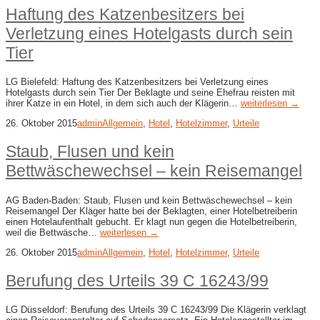
Haftung des Katzenbesitzers bei
Verletzung eines Hotelgasts durch sein
Tier
LG Bielefeld: Haftung des Katzenbesitzers bei Verletzung eines
Hotelgasts durch sein Tier Der Beklagte und seine Ehefrau reisten mit
ihrer Katze in ein Hotel, in dem sich auch der Klägerin…
weiterlesen →
26. Oktober 2015
admin
Allgemein
,
Hotel
,
Hotelzimmer
,
Urteile
Staub, Flusen und kein
Bettwäschewechsel – kein Reisemangel
AG Baden-Baden: Staub, Flusen und kein Bettwäschewechsel – kein
Reisemangel Der Kläger hatte bei der Beklagten, einer Hotelbetreiberin
einen Hotelaufenthalt gebucht. Er klagt nun gegen die Hotelbetreiberin,
weil die Bettwäsche…
weiterlesen →
26. Oktober 2015
admin
Allgemein
,
Hotel
,
Hotelzimmer
,
Urteile
Berufung des Urteils 39 C 16243/99
LG Düsseldorf: Berufung des Urteils 39 C 16243/99 Die Klägerin verklagt