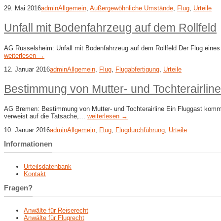
29. Mai 2016
admin
Allgemein
,
Außergewöhnliche Umstände
,
Flug
,
Urteile
Unfall mit Bodenfahrzeug auf dem Rollfeld
AG Rüsselsheim: Unfall mit Bodenfahrzeug auf dem Rollfeld Der Flug eine
weiterlesen →
12. Januar 2016
admin
Allgemein
,
Flug
,
Flugabfertigung
,
Urteile
Bestimmung von Mutter- und Tochterairline
AG Bremen: Bestimmung von Mutter- und Tochterairline Ein Fluggast kommt 
verweist auf die Tatsache,…
weiterlesen →
10. Januar 2016
admin
Allgemein
,
Flug
,
Flugdurchführung
,
Urteile
Informationen
Urteilsdatenbank
Kontakt
Fragen?
Anwälte für Reiserecht
Anwälte für Flugrecht