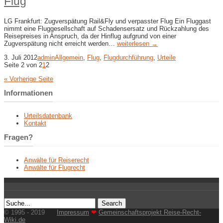
Flug
LG Frankfurt: Zugverspätung Rail&Fly und verpasster Flug Ein Fluggast
nimmt eine Fluggesellschaft auf Schadensersatz und Rückzahlung des
Reisepreises in Anspruch, da der Hinflug aufgrund von einer
Zugverspätung nicht erreicht werden…
weiterlesen →
3. Juli 2012
admin
Allgemein
,
Flug
,
Flugdurchführung
,
Urteile
Seite 2 von 2
1
2
« Vorherige Seite
Informationen
Urteilsdatenbank
Kontakt
Fragen?
Anwälte für Reiserecht
Anwälte für Flugrecht
© 1995 - 2019
Impressum
❤
Gemeinschaftsprojekt Reise-Recht-
Wiki.de