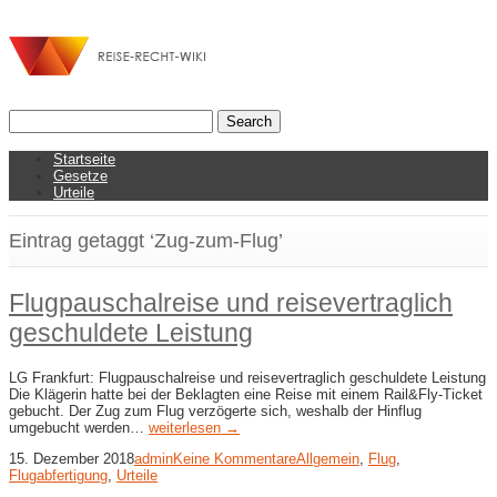
Startseite
Gesetze
Urteile
Eintrag getaggt ‘Zug-zum-Flug’
Flugpauschalreise und reisevertraglich
geschuldete Leistung
LG Frankfurt: Flugpauschalreise und reisevertraglich geschuldete Leistung
Die Klägerin hatte bei der Beklagten eine Reise mit einem Rail&Fly-Ticket
gebucht. Der Zug zum Flug verzögerte sich, weshalb der Hinflug
umgebucht werden…
weiterlesen →
15. Dezember 2018
admin
Keine Kommentare
Allgemein
,
Flug
,
Flugabfertigung
,
Urteile