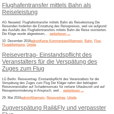
Flughafentransfer mittels Bahn als
Reiseleistung
AG Neuwied: Flughafentransfer mittels Bahn als Reiseleistung Die
Reisenden forderten die Erstattung des Reisepreises, weil sie aufgrund
des Ausfalls des Flughafentransfers mittels Bahn die Reise stornierten.
Die Klage wurde abgewiesen,…
weiterlesen →
10. Dezember 2018
admin
Keine Kommentare
Allgemein
,
Bahn
,
Flug
,
Flugabfertigung
,
Urteile
Reisevertrag- Einstandspflicht des
Veranstalters für die Verspätung des
Zuges zum Flug
LG Berlin: Reisevertrag- Einstandspflicht des Veranstalters für die
Verspätung des Zuges zum Flug Der Kläger nahm den beklagten
Reiseveranstalter auf Schadensersatz für vertane Urlaubszeit und auf
Reisepreisminderung in Anspruch, weil…
weiterlesen →
29. Mai 2016
admin
Allgemein
,
Reisevertrag
,
Urteile
Zugverspätung Rail&Fly und verpasster