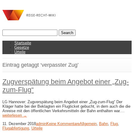
Startseite
Gesetze
Urteile
Eintrag getaggt ‘verpasster Zug’
Zugverspätung beim Angebot einer „Zug-​
zum-​Flug“
LG Hannover: Zugverspätung beim Angebot einer „Zug-​zum-​Flug“ Der
Kläger hatte bei der Beklagten ein Flugticket gebucht, in dem auch die die
Anreise mit den öffentlichen Verkehrsmitteln der Bahn enthalten war.…
weiterlesen →
11. Dezember 2018
admin
Keine Kommentare
Allgemein
,
Bahn
,
Flug
,
Flugabfertigung
,
Urteile