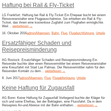
Haftung bei Rail & Fly-Ticket
LG Frankfurt: Haftung bei Rail & Fly-Ticket Ein Ehepaar bucht bei einem
Reiseveranstalter eine Flugpauschalreise. Sie erhielten ein Rail & Fly-
Ticket, das ihnen eine kostenlose Zugfahrt zum Flughafen ermöglichte.
Weil…
weiterlesen →
16. Oktober 2016
admin
Allgemein
,
Bahn
,
Flug
,
Flugdurchführung
,
Urteile
Ersatzfähiger Schaden und
Reisepreisminderung
AG Rostock: Ersatzfähiger Schaden und Reisepreisminderung Ein
Reisender buchte über einen Reisevermittler bei einem Reiseveranstalter
eine Kreuzfahrt mit Start Las Palmas. Der Reisevermittler nahm für den
Reisenden Kontakt zu dem…
weiterlesen →
8. Juni 2017
admin
Allgemein
,
Flug
,
Flugabfertigung
,
Urteile
Keine Haftung für Zugausfall
AG Bonn: Keine Haftung für Zugausfall Vorliegend buchte der Kläger für
sich und seine Ehefrau, bei der Beklagten, eine Flussfahrt. Da in dem
Reisepreis An-und Abreise mit der Bahn enthalten…
weiterlesen →