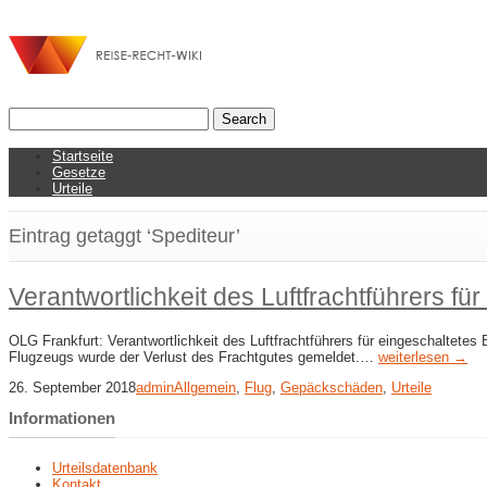
Startseite
Gesetze
Urteile
Eintrag getaggt ‘Spediteur’
Verantwortlichkeit des Luftfrachtführers 
OLG Frankfurt: Verantwortlichkeit des Luftfrachtführers für eingeschaltet
Flugzeugs wurde der Verlust des Frachtgutes gemeldet.…
weiterlesen →
26. September 2018
admin
Allgemein
,
Flug
,
Gepäckschäden
,
Urteile
Informationen
Urteilsdatenbank
Kontakt