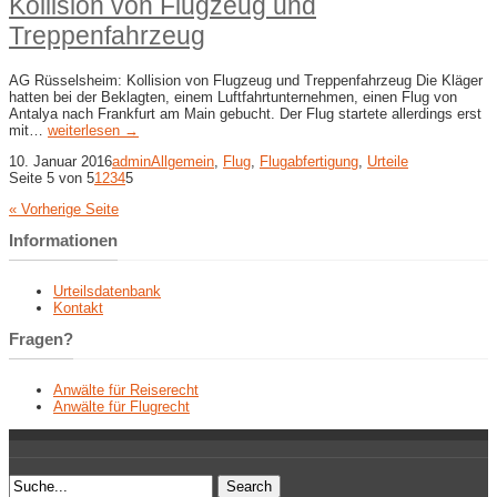
Kollision von Flugzeug und
Treppenfahrzeug
AG Rüsselsheim: Kollision von Flugzeug und Treppenfahrzeug Die Kläger
hatten bei der Beklagten, einem Luftfahrtunternehmen, einen Flug von
Antalya nach Frankfurt am Main gebucht. Der Flug startete allerdings erst
mit…
weiterlesen →
10. Januar 2016
admin
Allgemein
,
Flug
,
Flugabfertigung
,
Urteile
Seite 5 von 5
1
2
3
4
5
« Vorherige Seite
Informationen
Urteilsdatenbank
Kontakt
Fragen?
Anwälte für Reiserecht
Anwälte für Flugrecht