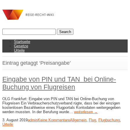
Startseite
Gesetze
Urteile
Eintrag getaggt ‘Preisangabe’
Eingabe von PIN und TAN bei Online-​
Buchung von Flugreisen
OLG Frankfurt: Eingabe von PIN und TAN bei Online-​Buchung von
Flugreisen Ein Verbraucherschutzverband rügte, dass bei der einzigen
kostenlosen Bezahlweise eines Flugportals Kontodaten weitergegeben
werden mussten. In der Berufung wurde…
weiterlesen →
3. August 2019
admin
Keine Kommentare
Allgemein
,
Flug
,
Flugbuchung
,
Urteile