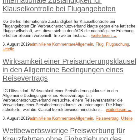
Internationale Zuständigkeit für
Klauselkontrolle bei Flugangeboten
KG Berlin: Internationale Zuständigkeit für Klauselkontrolle bei
Flugangeboten Ein Verbraucherschutzverband klagte gegen eine lettische
Fluggesellschaft, weil diese sich in den AGB die nachträgliche Erhebung
erhöhter Steuern vorbehielt. In zweiter Instanz…
weiterlesen →
3. August 2019
admin
Keine Kommentare
Allgemein
,
Flug
,
Flugbuchung
,
Urteile
Wirksamkeit einer Preisänderungsklausel
in den Allgemeine Bedingungen eines
Reisevertrags
LG Düsseldorf: Wirksamkeit einer Preisänderungsklausel in den
Allgemeine Bedingungen eines Reisevertrags Ein
Verbraucherschutzverband versuchte, einem Reiseveranstalter die
Verwendung einer Preisänderungsklausel zu untersagen. Die Klage
scheiterte, weil die Klausel korrekterweise mindestens…
weiterlesen →
3. August 2019
admin
Keine Kommentare
Allgemein
,
Reisevertrag
,
Urteile
Wettbewerbswidrige Preiswerbung für
Kreuzfahrten ohne Einbeziehung des