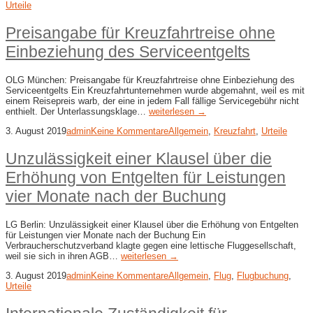
Urteile
Preisangabe für Kreuzfahrtreise ohne
Einbeziehung des Serviceentgelts
OLG München: Preisangabe für Kreuzfahrtreise ohne Einbeziehung des
Serviceentgelts Ein Kreuzfahrtunternehmen wurde abgemahnt, weil es mit
einem Reisepreis warb, der eine in jedem Fall fällige Servicegebühr nicht
enthielt. Der Unterlassungsklage…
weiterlesen →
3. August 2019
admin
Keine Kommentare
Allgemein
,
Kreuzfahrt
,
Urteile
Unzulässigkeit einer Klausel über die
Erhöhung von Entgelten für Leistungen
vier Monate nach der Buchung
LG Berlin: Unzulässigkeit einer Klausel über die Erhöhung von Entgelten
für Leistungen vier Monate nach der Buchung Ein
Verbraucherschutzverband klagte gegen eine lettische Fluggesellschaft,
weil sie sich in ihren AGB…
weiterlesen →
3. August 2019
admin
Keine Kommentare
Allgemein
,
Flug
,
Flugbuchung
,
Urteile