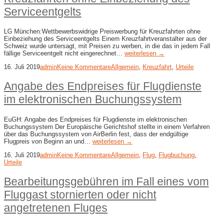
Serviceentgelts
LG München:Wettbewerbswidrige Preiswerbung für Kreuzfahrten ohne
Einbeziehung des Serviceentgelts Einem Kreuzfahrtveranstalter aus der
Schweiz wurde untersagt, mit Preisen zu werben, in die das in jedem Fall
fällige Serviceentgelt nicht eingerechnet…
weiterlesen →
16. Juli 2019
admin
Keine Kommentare
Allgemein
,
Kreuzfahrt
,
Urteile
Angabe des Endpreises für Flugdienste
im elektronischen Buchungssystem
EuGH: Angabe des Endpreises für Flugdienste im elektronischen
Buchungssystem Der Europäische Gerichtshof stellte in einem Verfahren
über das Buchungssystem von AirBerlin fest, dass der endgültige
Flugpreis von Beginn an und…
weiterlesen →
16. Juli 2019
admin
Keine Kommentare
Allgemein
,
Flug
,
Flugbuchung
,
Urteile
Bearbeitungsgebühren im Fall eines vom
Fluggast stornierten oder nicht
angetretenen Fluges