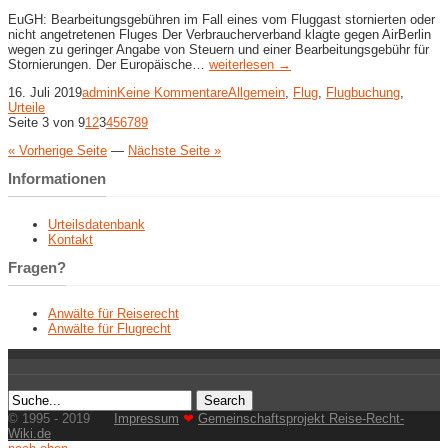
EuGH: Bearbeitungsgebühren im Fall eines vom Fluggast stornierten oder
nicht angetretenen Fluges Der Verbraucherverband klagte gegen AirBerlin
wegen zu geringer Angabe von Steuern und einer Bearbeitungsgebühr für
Stornierungen. Der Europäische…
weiterlesen →
16. Juli 2019
admin
Keine Kommentare
Allgemein
,
Flug
,
Flugbuchung
,
Urteile
Seite 3 von 9
1
2
3
4
5
6
7
8
9
« Vorherige Seite
—
Nächste Seite »
Informationen
Urteilsdatenbank
Kontakt
Fragen?
Anwälte für Reiserecht
Anwälte für Flugrecht
© 1995 - 2019
Impressum
❤
Gemeinschaftsprojekt Reise-Recht-
Wiki.de