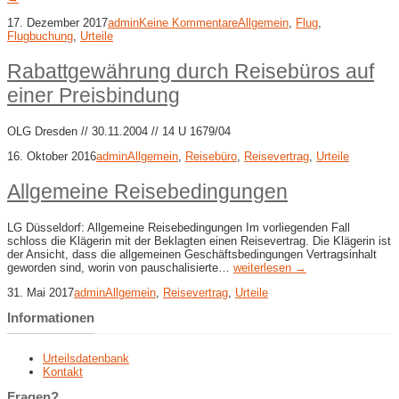
17. Dezember 2017
admin
Keine Kommentare
Allgemein
,
Flug
,
Flugbuchung
,
Urteile
Rabattgewährung durch Reisebüros auf
einer Preisbindung
OLG Dresden // 30.11.2004 // 14 U 1679/04
16. Oktober 2016
admin
Allgemein
,
Reisebüro
,
Reisevertrag
,
Urteile
Allgemeine Reisebedingungen
LG Düsseldorf: Allgemeine Reisebedingungen Im vorliegenden Fall
schloss die Klägerin mit der Beklagten einen Reisevertrag. Die Klägerin ist
der Ansicht, dass die allgemeinen Geschäftsbedingungen Vertragsinhalt
geworden sind, worin von pauschalisierte…
weiterlesen →
31. Mai 2017
admin
Allgemein
,
Reisevertrag
,
Urteile
Informationen
Urteilsdatenbank
Kontakt
Fragen?