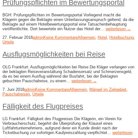
Prüfungspflichten im Bewertungsportal
BGH: Prüfungspflichten im Bewertungsportal Vorliegend macht die
Klägerin gegen die Beklagte einen Unterlassungsanspruch geltend, da die
Beklagte auf einem Hotelbewertungsportal eine Tatsachenbehauptung
veröffentlichte. Dort bewertete ein Nutzer das Hotel der…
weiterlesen →
27. Februar 2018
admin
Keine Kommentare
Allgemein
,
Hotel
,
Hotelbuchung
,
Urteile
Ausflugsmöglichkeiten bei Reise
OLG Frankfurt: Ausflugsmöglichkeiten bei Reise Die Kläger verlangen von
der beklagten Reiseveranstaltung Schadensersatz und Schmerzensgeld,
da es bei einem Ausflug während der Busfahrt, bei der Beklagten
gebuchten Pauschalreise, zu einem…
weiterlesen →
7. Juni 2018
admin
Keine Kommentare
Allgemein
,
Mängel im Zielgebiet
,
Pauschalreisen
,
Urteile
Fälligkeit des Flugpreises
LG Frankfurt: Fälligkeit des Flugpreises Die Klägerin, ein Verein für
Verbraucherschutz, begehrt die Überprüfung der Klausel eines
Luftfahrtunternehmens, aufgrund derer ein Kunde direkt nach der
Ticketbuchung zur sofortigen Kaufpreiszahlung verpflichtet…
weiterlesen
→