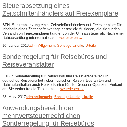
Steuerabsetzung eines
Zeitschriftenhändlers auf Freiexemplare
BFH: Steuerabsetzung eines Zeitschriftenhändlers auf Freiexemplare Die
Inhaberin eines Zeitschriftenverlags setzte die Auslagen, die sie für den
Versand von Freiexemplaren tätigte, von der Umsatzsteuer ab. Nach einer
Betriebsprüfung interveniert das…
weiterlesen →
10. Januar 2016
admin
Allgemein
,
Sonstige Urteile
,
Urteile
Sonderregelung für Reisebüros und
Reiseveranstalter
EuGH: Sonderregelung für Reisebüros und Reiseveranstalter Ein
deutsches Reisebüro bot neben typischen Reisen, Busfahrten und
Hotelaufenthalten auch Konzertkarten für die Dresdner Oper zum Verkauf
an. Sie verkaufte die Tickets als…
weiterlesen →
28. März 2017
admin
Allgemein
,
Sonstige Urteile
,
Urteile
Anwendungsbereich der
mehrwertsteuerrechtlichen
Sonderregelung für Reisebüros