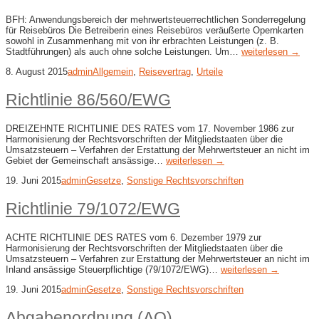
BFH: Anwendungsbereich der mehrwertsteuerrechtlichen Sonderregelung
für Reisebüros Die Betreiberin eines Reisebüros veräußerte Opernkarten
sowohl in Zusammenhang mit von ihr erbrachten Leistungen (z. B.
Stadtführungen) als auch ohne solche Leistungen. Um…
weiterlesen →
8. August 2015
admin
Allgemein
,
Reisevertrag
,
Urteile
Richtlinie 86/560/EWG
DREIZEHNTE RICHTLINIE DES RATES vom 17. November 1986 zur
Harmonisierung der Rechtsvorschriften der Mitgliedstaaten über die
Umsatzsteuern – Verfahren der Erstattung der Mehrwertsteuer an nicht im
Gebiet der Gemeinschaft ansässige…
weiterlesen →
19. Juni 2015
admin
Gesetze
,
Sonstige Rechtsvorschriften
Richtlinie 79/1072/EWG
ACHTE RICHTLINIE DES RATES vom 6. Dezember 1979 zur
Harmonisierung der Rechtsvorschriften der Mitgliedstaaten über die
Umsatzsteuern – Verfahren zur Erstattung der Mehrwertsteuer an nicht im
Inland ansässige Steuerpflichtige (79/1072/EWG)…
weiterlesen →
19. Juni 2015
admin
Gesetze
,
Sonstige Rechtsvorschriften
Abgabenordnung (AO)