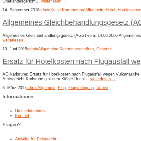
Oberlandesgericht…
weiterlesen →
14. September 2018
admin
Keine Kommentare
Allgemein
,
Hotel
,
Hoteleigensc
Allgemeines Gleichbehandlungsgesetz (A
Allgemeines Gleichbehandlungsgesetz (AGG) vom: 14.08.2006 Allgemeines G
weiterlesen →
19. Juni 2015
admin
Allgemeine Rechtsvorschriften
,
Gesetze
Ersatz für Hotelkosten nach Flugausfall 
AG Karlsruhe: Ersatz für Hotelkosten nach Flugausfall wegen Vulkanasche 
Amtsgericht Karlsruhe gibt dem Kläger Recht…
weiterlesen →
6. März 2017
admin
Allgemein
,
Flug
,
Flugverlegung
,
Urteile
Informationen
Urteilsdatenbank
Kontakt
Fragen?
Anwälte für Reiserecht