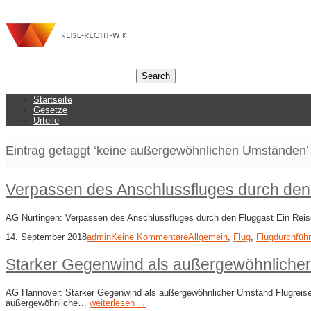
Startseite
Gesetze
Urteile
Eintrag getaggt ‘keine außergewöhnlichen Umständen’
Verpassen des Anschlussfluges durch den
AG Nürtingen: Verpassen des Anschlussfluges durch den Fluggast Ein Reisen
14. September 2018
admin
Keine Kommentare
Allgemein
,
Flug
,
Flugdurchfüh
Starker Gegenwind als außergewöhnliche
AG Hannover: Starker Gegenwind als außergewöhnlicher Umstand Flugreisende
außergewöhnliche…
weiterlesen →