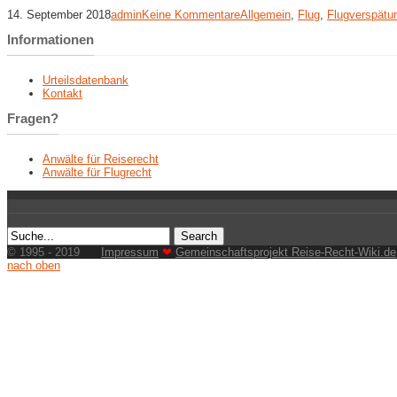
14. September 2018
admin
Keine Kommentare
Allgemein
,
Flug
,
Flugverspätu
Informationen
Urteilsdatenbank
Kontakt
Fragen?
Anwälte für Reiserecht
Anwälte für Flugrecht
© 1995 - 2019
Impressum
❤
Gemeinschaftsprojekt Reise-Recht-Wiki.de
nach oben