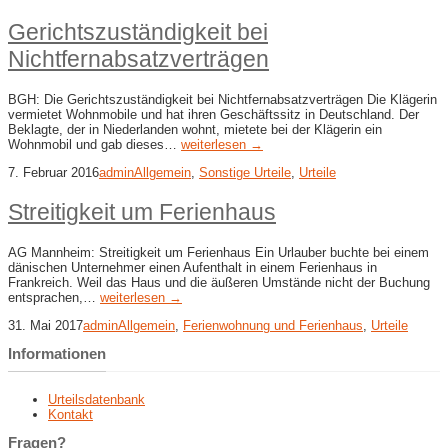
Gerichtszuständigkeit bei
Nichtfernabsatzverträgen
BGH: Die Gerichtszuständigkeit bei Nichtfernabsatzverträgen Die Klägerin
vermietet Wohnmobile und hat ihren Geschäftssitz in Deutschland. Der
Beklagte, der in Niederlanden wohnt, mietete bei der Klägerin ein
Wohnmobil und gab dieses…
weiterlesen →
7. Februar 2016
admin
Allgemein
,
Sonstige Urteile
,
Urteile
Streitigkeit um Ferienhaus
AG Mannheim: Streitigkeit um Ferienhaus Ein Urlauber buchte bei einem
dänischen Unternehmer einen Aufenthalt in einem Ferienhaus in
Frankreich. Weil das Haus und die äußeren Umstände nicht der Buchung
entsprachen,…
weiterlesen →
31. Mai 2017
admin
Allgemein
,
Ferienwohnung und Ferienhaus
,
Urteile
Informationen
Urteilsdatenbank
Kontakt
Fragen?