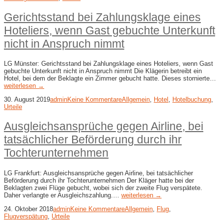
Gerichtsstand bei Zahlungsklage eines
Hoteliers, wenn Gast gebuchte Unterkunft
nicht in Anspruch nimmt
LG Münster: Gerichtsstand bei Zahlungsklage eines Hoteliers, wenn Gast
gebuchte Unterkunft nicht in Anspruch nimmt Die Klägerin betreibt ein
Hotel, bei dem der Beklagte ein Zimmer gebucht hatte. Dieses stornierte…
weiterlesen →
30. August 2019
admin
Keine Kommentare
Allgemein
,
Hotel
,
Hotelbuchung
,
Urteile
Ausgleichsansprüche gegen Airline, bei
tatsächlicher Beförderung durch ihr
Tochterunternehmen
LG Frankfurt: Ausgleichsansprüche gegen Airline, bei tatsächlicher
Beförderung durch ihr Tochterunternehmen Der Kläger hatte bei der
Beklagten zwei Flüge gebucht, wobei sich der zweite Flug verspätete.
Daher verlangte er Ausgleichszahlung.…
weiterlesen →
24. Oktober 2018
admin
Keine Kommentare
Allgemein
,
Flug
,
Flugverspätung
,
Urteile