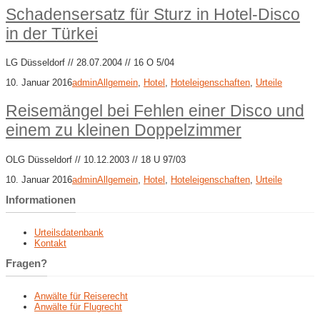
Schadensersatz für Sturz in Hotel-Disco
in der Türkei
LG Düsseldorf // 28.07.2004 // 16 O 5/04
10. Januar 2016
admin
Allgemein
,
Hotel
,
Hoteleigenschaften
,
Urteile
Reisemängel bei Fehlen einer Disco und
einem zu kleinen Doppelzimmer
OLG Düsseldorf // 10.12.2003 // 18 U 97/03
10. Januar 2016
admin
Allgemein
,
Hotel
,
Hoteleigenschaften
,
Urteile
Informationen
Urteilsdatenbank
Kontakt
Fragen?
Anwälte für Reiserecht
Anwälte für Flugrecht