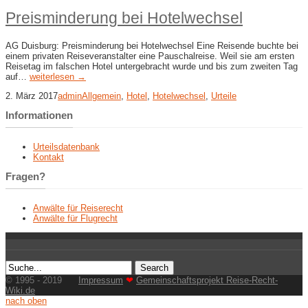
Preisminderung bei Hotelwechsel
AG Duisburg: Preisminderung bei Hotelwechsel Eine Reisende buchte bei
einem privaten Reiseveranstalter eine Pauschalreise. Weil sie am ersten
Reisetag im falschen Hotel untergebracht wurde und bis zum zweiten Tag
auf…
weiterlesen →
2. März 2017
admin
Allgemein
,
Hotel
,
Hotelwechsel
,
Urteile
Informationen
Urteilsdatenbank
Kontakt
Fragen?
Anwälte für Reiserecht
Anwälte für Flugrecht
© 1995 - 2019
Impressum
❤
Gemeinschaftsprojekt Reise-Recht-
Wiki.de
nach oben