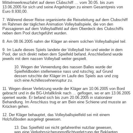
Mittelmeerkreuzfahrt auf deren Clubschiff … vom 30.05. bis zum
13.06.2005 für sich und seine Angehörigen zu einem Gesamtpreis von
Euro 8.930,00.
7. Während dieser Reise organisierte die Reiseleitung auf dem Clubschiff
im Rahmen der täglichen Animation Volleyballspiele, die von den
Passagieren auf dem Volleyballfeld auf dem Oberdeck des Clubschiffs
neben dem Pool durchgeführt wurden.
8. Am 08.06.2005 nahm der Kläger an einem solchen Volleyballspiel teil.
9. Im Laufe dieses Spiels landete der Volleyball hin und wieder in dem
Pool, der sich direkt neben dem Spielfeld befand. Anschließend wurde
jeweils mit dem nassen Volleyball weiter gespielt.
10. Wegen der Verwendung des nassen Balles wurde der
Spielfeldboden stellenweise nass und rutschig; auf Grund
dessen rutschte der Kläger im Laufe des Spiels aus und zog
sich eine Achillessehnenruptur zu.
11. Wegen dieser Verletzung wurde der Kläger am 10.06.2005 von Bord
gebracht und in die BG-Unfallklinik nach … geflogen, wo er am 13.06.2005
operiert wurde. Er befand sich bis zum 20.06.2005 in stationärer
Behandlung. Im Anschluss trug er am Bein eine Schiene und musste an
Krücken gehen.
12. Der Kläger behauptet, das Volleyballspielfeld sei mit einem
Holzfußboden ausgelegt gewesen.
13. Das Spielfeld sei nicht gefahrenfrei nutzbar gewesen,
was eine Verkehrssicherungspflichtverletzung der Beklagten