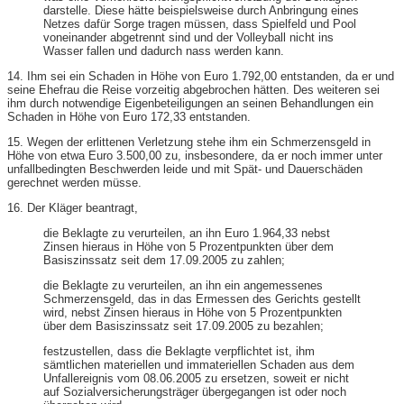
darstelle. Diese hätte beispielsweise durch Anbringung eines
Netzes dafür Sorge tragen müssen, dass Spielfeld und Pool
voneinander abgetrennt sind und der Volleyball nicht ins
Wasser fallen und dadurch nass werden kann.
14. Ihm sei ein Schaden in Höhe von Euro 1.792,00 entstanden, da er und
seine Ehefrau die Reise vorzeitig abgebrochen hätten. Des weiteren sei
ihm durch notwendige Eigenbeteiligungen an seinen Behandlungen ein
Schaden in Höhe von Euro 172,33 entstanden.
15. Wegen der erlittenen Verletzung stehe ihm ein Schmerzensgeld in
Höhe von etwa Euro 3.500,00 zu, insbesondere, da er noch immer unter
unfallbedingten Beschwerden leide und mit Spät- und Dauerschäden
gerechnet werden müsse.
16. Der Kläger beantragt,
die Beklagte zu verurteilen, an ihn Euro 1.964,33 nebst
Zinsen hieraus in Höhe von 5 Prozentpunkten über dem
Basiszinssatz seit dem 17.09.2005 zu zahlen;
die Beklagte zu verurteilen, an ihn ein angemessenes
Schmerzensgeld, das in das Ermessen des Gerichts gestellt
wird, nebst Zinsen hieraus in Höhe von 5 Prozentpunkten
über dem Basiszinssatz seit 17.09.2005 zu bezahlen;
festzustellen, dass die Beklagte verpflichtet ist, ihm
sämtlichen materiellen und immateriellen Schaden aus dem
Unfallereignis vom 08.06.2005 zu ersetzen, soweit er nicht
auf Sozialversicherungsträger übergegangen ist oder noch