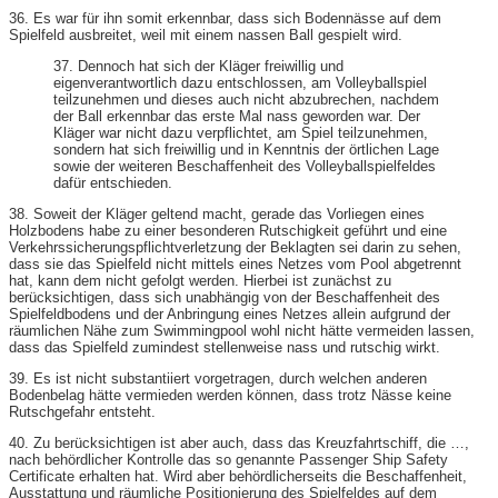
36. Es war für ihn somit erkennbar, dass sich Bodennässe auf dem
Spielfeld ausbreitet, weil mit einem nassen Ball gespielt wird.
37. Dennoch hat sich der Kläger freiwillig und
eigenverantwortlich dazu entschlossen, am Volleyballspiel
teilzunehmen und dieses auch nicht abzubrechen, nachdem
der Ball erkennbar das erste Mal nass geworden war. Der
Kläger war nicht dazu verpflichtet, am Spiel teilzunehmen,
sondern hat sich freiwillig und in Kenntnis der örtlichen Lage
sowie der weiteren Beschaffenheit des Volleyballspielfeldes
dafür entschieden.
38. Soweit der Kläger geltend macht, gerade das Vorliegen eines
Holzbodens habe zu einer besonderen Rutschigkeit geführt und eine
Verkehrssicherungspflichtverletzung der Beklagten sei darin zu sehen,
dass sie das Spielfeld nicht mittels eines Netzes vom Pool abgetrennt
hat, kann dem nicht gefolgt werden. Hierbei ist zunächst zu
berücksichtigen, dass sich unabhängig von der Beschaffenheit des
Spielfeldbodens und der Anbringung eines Netzes allein aufgrund der
räumlichen Nähe zum Swimmingpool wohl nicht hätte vermeiden lassen,
dass das Spielfeld zumindest stellenweise nass und rutschig wirkt.
39. Es ist nicht substantiiert vorgetragen, durch welchen anderen
Bodenbelag hätte vermieden werden können, dass trotz Nässe keine
Rutschgefahr entsteht.
40. Zu berücksichtigen ist aber auch, dass das Kreuzfahrtschiff, die …,
nach behördlicher Kontrolle das so genannte Passenger Ship Safety
Certificate erhalten hat. Wird aber behördlicherseits die Beschaffenheit,
Ausstattung und räumliche Positionierung des Spielfeldes auf dem