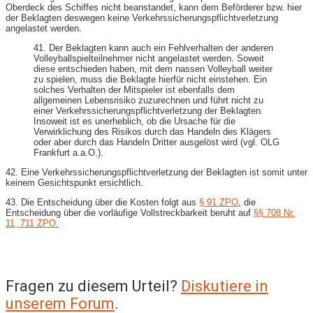
Oberdeck des Schiffes nicht beanstandet, kann dem Beförderer bzw. hier
der Beklagten deswegen keine Verkehrssicherungspflichtverletzung
angelastet werden.
41. Der Beklagten kann auch ein Fehlverhalten der anderen
Volleyballspielteilnehmer nicht angelastet werden. Soweit
diese entschieden haben, mit dem nassen Volleyball weiter
zu spielen, muss die Beklagte hierfür nicht einstehen. Ein
solches Verhalten der Mitspieler ist ebenfalls dem
allgemeinen Lebensrisiko zuzurechnen und führt nicht zu
einer Verkehrssicherungspflichtverletzung der Beklagten.
Insoweit ist es unerheblich, ob die Ursache für die
Verwirklichung des Risikos durch das Handeln des Klägers
oder aber durch das Handeln Dritter ausgelöst wird (vgl. OLG
Frankfurt a.a.O.).
42. Eine Verkehrssicherungspflichtverletzung der Beklagten ist somit unter
keinem Gesichtspunkt ersichtlich.
43. Die Entscheidung über die Kosten folgt aus
§ 91 ZPO
, die
Entscheidung über die vorläufige Vollstreckbarkeit beruht auf
§§ 708 Nr.
11,
711 ZPO.
Fragen zu diesem Urteil?
Diskutiere in
unserem Forum
.