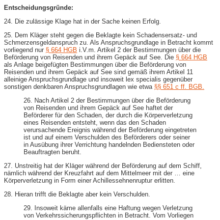
Entscheidungsgründe:
24. Die zulässige Klage hat in der Sache keinen Erfolg.
25. Dem Kläger steht gegen die Beklagte kein Schadensersatz- und
Schmerzensgeldanspruch zu. Als Anspruchsgrundlage in Betracht kommt
vorliegend nur
§ 664 HGB
i.V.m. Artikel 2 der Bestimmungen über die
Beförderung von Reisenden und ihrem Gepäck auf See. Die
§ 664 HGB
als Anlage beigefügten Bestimmungen über die Beförderung von
Reisenden und ihrem Gepäck auf See sind gemäß ihrem Artikel 11
alleinige Anspruchsgrundlage und insoweit lex specialis gegenüber
sonstigen denkbaren Anspruchsgrundlagen wie etwa
§§ 651 c ff. BGB.
26. Nach Artikel 2 der Bestimmungen über die Beförderung
von Reisenden und ihrem Gepäck auf See haftet der
Beförderer für den Schaden, der durch die Körperverletzung
eines Reisenden entsteht, wenn das den Schaden
verursachende Ereignis während der Beförderung eingetreten
ist und auf einem Verschulden des Beförderers oder seiner
in Ausübung ihrer Verrichtung handelnden Bediensteten oder
Beauftragten beruht.
27. Unstreitig hat der Kläger während der Beförderung auf dem Schiff,
nämlich während der Kreuzfahrt auf dem Mittelmeer mit der … eine
Körperverletzung in Form einer Achillessehnenruptur erlitten.
28. Hieran trifft die Beklagte aber kein Verschulden.
29. Insoweit käme allenfalls eine Haftung wegen Verletzung
von Verkehrssicherungspflichten in Betracht. Vom Vorliegen