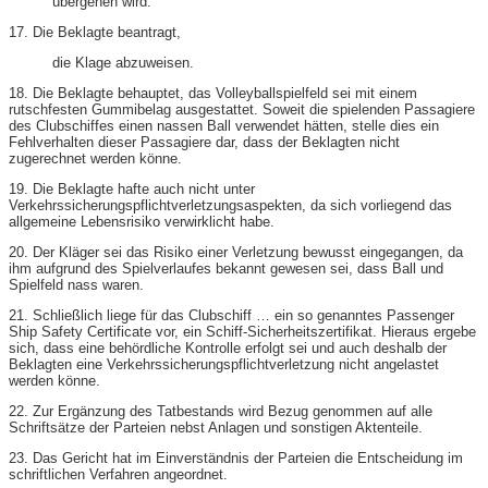
übergehen wird.
17. Die Beklagte beantragt,
die Klage abzuweisen.
18. Die Beklagte behauptet, das Volleyballspielfeld sei mit einem
rutschfesten Gummibelag ausgestattet. Soweit die spielenden Passagiere
des Clubschiffes einen nassen Ball verwendet hätten, stelle dies ein
Fehlverhalten dieser Passagiere dar, dass der Beklagten nicht
zugerechnet werden könne.
19. Die Beklagte hafte auch nicht unter
Verkehrssicherungspflichtverletzungsaspekten, da sich vorliegend das
allgemeine Lebensrisiko verwirklicht habe.
20. Der Kläger sei das Risiko einer Verletzung bewusst eingegangen, da
ihm aufgrund des Spielverlaufes bekannt gewesen sei, dass Ball und
Spielfeld nass waren.
21. Schließlich liege für das Clubschiff … ein so genanntes Passenger
Ship Safety Certificate vor, ein Schiff-Sicherheitszertifikat. Hieraus ergebe
sich, dass eine behördliche Kontrolle erfolgt sei und auch deshalb der
Beklagten eine Verkehrssicherungspflichtverletzung nicht angelastet
werden könne.
22. Zur Ergänzung des Tatbestands wird Bezug genommen auf alle
Schriftsätze der Parteien nebst Anlagen und sonstigen Aktenteile.
23. Das Gericht hat im Einverständnis der Parteien die Entscheidung im
schriftlichen Verfahren angeordnet.