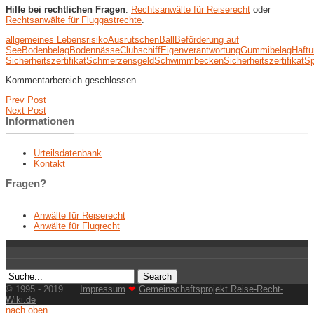
Hilfe bei rechtlichen Fragen
:
Rechtsanwälte für Reiserecht
oder
Rechtsanwälte für Fluggastrechte
.
allgemeines Lebensrisiko
Ausrutschen
Ball
Beförderung auf
See
Bodenbelag
Bodennässe
Clubschiff
Eigenverantwortung
Gummibelag
Haft
Sicherheitszertifikat
Schmerzensgeld
Schwimmbecken
Sicherheitszertifikat
Sp
Kommentarbereich geschlossen.
Prev Post
Next Post
Informationen
Urteilsdatenbank
Kontakt
Fragen?
Anwälte für Reiserecht
Anwälte für Flugrecht
© 1995 - 2019
Impressum
❤
Gemeinschaftsprojekt Reise-Recht-
Wiki.de
nach oben