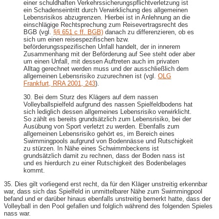
einer schuldhaften Verkehrssicherungspflichtverletzung ist
ein Schadenseintritt durch Verwirklichung des allgemeinen
Lebensrisikos abzugrenzen. Hierbei ist in Anlehnung an die
einschlägige Rechtsprechung zum Reisevertragsrecht des
BGB (vgl.
§§ 651 c ff. BGB)
danach zu differenzieren, ob es
sich um einen reisespezifischen bzw.
beförderungsspezifischen Unfall handelt, der in innerem
Zusammenhang mit der Beförderung auf See steht oder aber
um einen Unfall, mit dessen Auftreten auch im privaten
Alltag gerechnet werden muss und der ausschließlich dem
allgemeinen Lebensrisiko zuzurechnen ist (vgl.
OLG
Frankfurt, RRA 2001, 243
).
30. Bei dem Sturz des Klägers auf dem nassen
Volleyballspielfeld aufgrund des nassen Spielfeldbodens hat
sich lediglich dessen allgemeines Lebensrisiko verwirklicht.
So zählt es bereits grundsätzlich zum Lebensrisiko, bei der
Ausübung von Sport verletzt zu werden. Ebenfalls zum
allgemeinen Lebensrisiko gehört es, im Bereich eines
Swimmingpools aufgrund von Bodennässe und Rutschigkeit
zu stürzen. In Nähe eines Schwimmbeckens ist
grundsätzlich damit zu rechnen, dass der Boden nass ist
und es hierdurch zu einer Rutschigkeit des Bodenbelages
kommt.
35. Dies gilt vorliegend erst recht, da für den Kläger unstreitig erkennbar
war, dass sich das Spielfeld in unmittelbarer Nähe zum Swimmingpool
befand und er darüber hinaus ebenfalls unstreitig bemerkt hatte, dass der
Volleyball in den Pool gefallen und folglich während des folgenden Spieles
nass war.