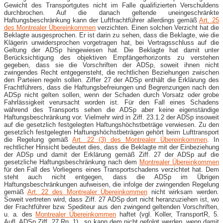
Gewicht des Transportgutes nicht im Falle qualifizierten Verschuldens
durchbrochen. Auf die danach geltende uneingeschränkte
Haftungsbeschränkung kann der Luftfrachtführer allerdings gemäß
Art. 25
des Montrealer Übereinkommen
verzichten. Einen solchen Verzicht hat die
Beklagte ausgesprochen. Er ist darin zu sehen, dass die Beklagte, wie die
Klägerin unwidersprochen vorgetragen hat, bei Vertragsschluss auf die
Geltung der ADSp hingewiesen hat. Die Beklagte hat damit unter
Berücksichtigung des objektiven Empfängerhorizonts zu verstehen
gegeben, dass sie die Vorschriften der ADSp, soweit ihnen nicht
zwingendes Recht entgegensteht, die rechtlichen Beziehungen zwischen
den Parteien regeln sollen. Ziffer 27 der ADSp enthält die Erklärung des
Frachtführers, dass die Haftungsbefreiungen und Begrenzungen nach den
ADSp nicht gelten sollen, wenn der Schaden durch Vorsatz oder grobe
Fahrlässigkeit verursacht worden ist. Für den Fall eines Schadens
während des Transports sehen die ADSp aber keine eigenständige
Haftungsbeschränkung vor. Vielmehr wird in Ziff. 23.1.2 der ADSp insoweit
auf die gesetzlich festgelegten Haftungshöchstbeträge verwiesen. Zu den
gesetzlich festgelegten Haftungshöchstbeträgen gehört beim Lufttransport
die Regelung gemäß
Art. 22 (3) des Montrealer Übereinkommen
. In
rechtlicher Hinsicht bedeutet dies, dass die Beklagte mit der Einbeziehung
der ADSp und damit der Erklärung gemäß Ziff. 27 der ADSp auf die
gesetzliche Haftungsbeschränkung nach dem
Montrealer Übereinkommen
für den Fall des Vorliegens eines Transportschadens verzichtet hat. Dem
steht auch nicht entgegen, dass die ADSp im Übrigen
Haftungsbeschränkungen aufweisen, die infolge der zwingenden Regelung
gemäß
Art. 22 des Montrealer Übereinkommen
nicht wirksam werden.
Soweit vertreten wird, dass Ziff. 27 ADSp dort nicht heranzuziehen ist, wo
der Frachtführer bzw. Spediteur aus den zwingend geltenden Vorschriften,
u. a. des
Montrealer Übereinkommen
haftet (vgl. Koller, TransportR, 5.
Aufl. ADSp Ziff. 27 Rn. 1) , so kann dem nicht gefolgt werden, wenn damit