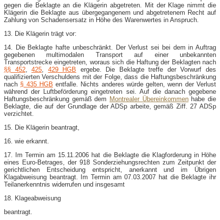
gegen die Beklagte an die Klägerin abgetreten. Mit der Klage nimmt die
Klägerin die Beklagte aus übergegangenem und abgetretenem Recht auf
Zahlung von Schadensersatz in Höhe des Warenwertes in Anspruch.
13. Die Klägerin trägt vor:
14. Die Beklagte hafte unbeschränkt. Der Verlust sei bei dem in Auftrag
gegebenen multimodalen Transport auf einer unbekannten
Transportstrecke eingetreten, woraus sich die Haftung der Beklagten nach
§§ 452
,
425
,
429 HGB
ergebe. Die Beklagte treffe der Vorwurf des
qualifizierten Verschuldens mit der Folge, dass die Haftungsbeschränkung
nach
§ 435 HGB
entfalle. Nichts anderes würde gelten, wenn der Verlust
während der Luftbeförderung eingetreten sei. Auf die danach gegebene
Haftungsbeschränkung gemäß dem
Montrealer Übereinkommen
habe die
Beklagte, die auf der Grundlage der ADSp arbeite, gemäß Ziff. 27 ADSp
verzichtet.
15. Die Klägerin beantragt,
16. wie erkannt.
17. Im Termin am 15.11.2006 hat die Beklagte die Klagforderung in Höhe
eines Euro-Betrages, der 918 Sonderziehungsrechten zum Zeitpunkt der
gerichtlichen Entscheidung entspricht, anerkannt und im Übrigen
Klagabweisung beantragt. Im Termin am 07.03.2007 hat die Beklagte ihr
Teilanerkenntnis widerrufen und insgesamt
18. Klageabweisung
beantragt.