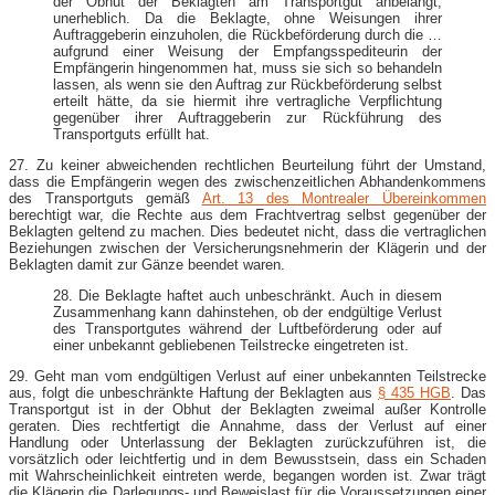
der Obhut der Beklagten am Transportgut anbelangt,
unerheblich. Da die Beklagte, ohne Weisungen ihrer
Auftraggeberin einzuholen, die Rückbeförderung durch die …
aufgrund einer Weisung der Empfangsspediteurin der
Empfängerin hingenommen hat, muss sie sich so behandeln
lassen, als wenn sie den Auftrag zur Rückbeförderung selbst
erteilt hätte, da sie hiermit ihre vertragliche Verpflichtung
gegenüber ihrer Auftraggeberin zur Rückführung des
Transportguts erfüllt hat.
27. Zu keiner abweichenden rechtlichen Beurteilung führt der Umstand,
dass die Empfängerin wegen des zwischenzeitlichen Abhandenkommens
des Transportguts gemäß
Art. 13 des Montrealer Übereinkommen
berechtigt war, die Rechte aus dem Frachtvertrag selbst gegenüber der
Beklagten geltend zu machen. Dies bedeutet nicht, dass die vertraglichen
Beziehungen zwischen der Versicherungsnehmerin der Klägerin und der
Beklagten damit zur Gänze beendet waren.
28. Die Beklagte haftet auch unbeschränkt. Auch in diesem
Zusammenhang kann dahinstehen, ob der endgültige Verlust
des Transportgutes während der Luftbeförderung oder auf
einer unbekannt gebliebenen Teilstrecke eingetreten ist.
29. Geht man vom endgültigen Verlust auf einer unbekannten Teilstrecke
aus, folgt die unbeschränkte Haftung der Beklagten aus
§ 435 HGB
. Das
Transportgut ist in der Obhut der Beklagten zweimal außer Kontrolle
geraten. Dies rechtfertigt die Annahme, dass der Verlust auf einer
Handlung oder Unterlassung der Beklagten zurückzuführen ist, die
vorsätzlich oder leichtfertig und in dem Bewusstsein, dass ein Schaden
mit Wahrscheinlichkeit eintreten werde, begangen worden ist. Zwar trägt
die Klägerin die Darlegungs- und Beweislast für die Voraussetzungen einer