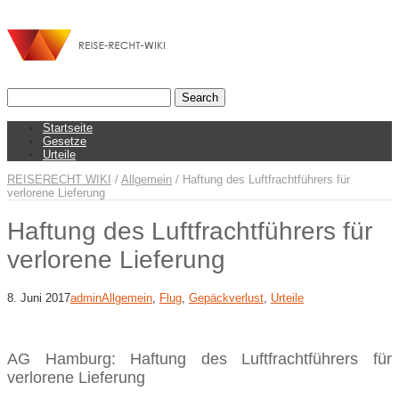
Startseite
Gesetze
Urteile
REISERECHT WIKI
/
Allgemein
/
Haftung des Luftfrachtführers für
verlorene Lieferung
Haftung des Luftfrachtführers für
verlorene Lieferung
8. Juni 2017
admin
Allgemein
,
Flug
,
Gepäckverlust
,
Urteile
AG Hamburg: Haftung des Luftfrachtführers für
verlorene Lieferung