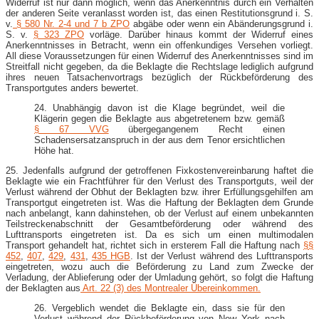
Widerruf ist nur dann möglich, wenn das Anerkenntnis durch ein Verhalten
der anderen Seite veranlasst worden ist, das einen Restitutionsgrund i. S.
v.
§ 580 Nr. 2-4 und 7 b ZPO
abgäbe oder wenn ein Abänderungsgrund i.
S. v.
§ 323 ZPO
vorläge. Darüber hinaus kommt der Widerruf eines
Anerkenntnisses in Betracht, wenn ein offenkundiges Versehen vorliegt.
All diese Voraussetzungen für einen Widerruf des Anerkenntnisses sind im
Streitfall nicht gegeben, da die Beklagte die Rechtslage lediglich aufgrund
ihres neuen Tatsachenvortrags bezüglich der Rückbeförderung des
Transportgutes anders bewertet.
24. Unabhängig davon ist die Klage begründet, weil die
Klägerin gegen die Beklagte aus abgetretenem bzw. gemäß
§ 67 VVG
übergegangenem Recht einen
Schadensersatzanspruch in der aus dem Tenor ersichtlichen
Höhe hat.
25. Jedenfalls aufgrund der getroffenen Fixkostenvereinbarung haftet die
Beklagte wie ein Frachtführer für den Verlust des Transportguts, weil der
Verlust während der Obhut der Beklagten bzw. ihrer Erfüllungsgehilfen am
Transportgut eingetreten ist. Was die Haftung der Beklagten dem Grunde
nach anbelangt, kann dahinstehen, ob der Verlust auf einem unbekannten
Teilstreckenabschnitt der Gesamtbeförderung oder während des
Lufttransports eingetreten ist. Da es sich um einen multimodalen
Transport gehandelt hat, richtet sich in ersterem Fall die Haftung nach
§§
452
,
407
,
429
,
431
,
435 HGB
. Ist der Verlust während des Lufttransports
eingetreten, wozu auch die Beförderung zu Land zum Zwecke der
Verladung, der Ablieferung oder der Umladung gehört, so folgt die Haftung
der Beklagten aus
Art. 22 (3) des Montrealer Übereinkommen.
26. Vergeblich wendet die Beklagte ein, dass sie für den
Verlust während der Rückbeförderung von New York nach