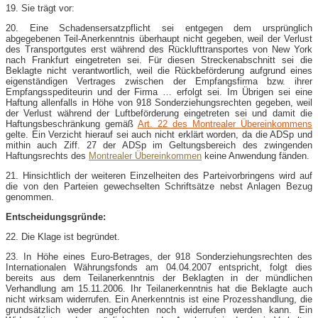
19. Sie trägt vor:
20. Eine Schadensersatzpflicht sei entgegen dem ursprünglich
abgegebenen Teil-Anerkenntnis überhaupt nicht gegeben, weil der Verlust
des Transportgutes erst während des Rücklufttransportes von New York
nach Frankfurt eingetreten sei. Für diesen Streckenabschnitt sei die
Beklagte nicht verantwortlich, weil die Rückbeförderung aufgrund eines
eigenständigen Vertrages zwischen der Empfangsfirma bzw. ihrer
Empfangsspediteurin und der Firma … erfolgt sei. Im Übrigen sei eine
Haftung allenfalls in Höhe von 918 Sonderziehungsrechten gegeben, weil
der Verlust während der Luftbeförderung eingetreten sei und damit die
Haftungsbeschränkung gemäß
Art. 22 des Montrealer Übereinkommens
gelte. Ein Verzicht hierauf sei auch nicht erklärt worden, da die ADSp und
mithin auch Ziff. 27 der ADSp im Geltungsbereich des zwingenden
Haftungsrechts des
Montrealer Übereinkommen
keine Anwendung fänden.
21. Hinsichtlich der weiteren Einzelheiten des Parteivorbringens wird auf
die von den Parteien gewechselten Schriftsätze nebst Anlagen Bezug
genommen.
Entscheidungsgründe:
22. Die Klage ist begründet.
23. In Höhe eines Euro-Betrages, der 918 Sonderziehungsrechten des
Internationalen Währungsfonds am 04.04.2007 entspricht, folgt dies
bereits aus dem Teilanerkenntnis der Beklagten in der mündlichen
Verhandlung am 15.11.2006. Ihr Teilanerkenntnis hat die Beklagte auch
nicht wirksam widerrufen. Ein Anerkenntnis ist eine Prozesshandlung, die
grundsätzlich weder angefochten noch widerrufen werden kann. Ein