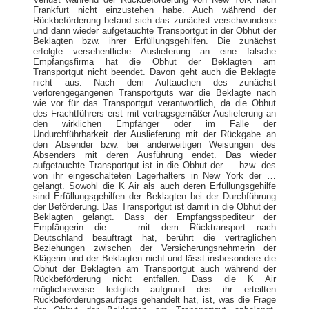
Frankfurt nicht einzustehen habe. Auch während der
Rückbeförderung befand sich das zunächst verschwundene
und dann wieder aufgetauchte Transportgut in der Obhut der
Beklagten bzw. ihrer Erfüllungsgehilfen. Die zunächst
erfolgte versehentliche Auslieferung an eine falsche
Empfangsfirma hat die Obhut der Beklagten am
Transportgut nicht beendet. Davon geht auch die Beklagte
nicht aus. Nach dem Auftauchen des zunächst
verlorengegangenen Transportguts war die Beklagte nach
wie vor für das Transportgut verantwortlich, da die Obhut
des Frachtführers erst mit vertragsgemäßer Auslieferung an
den wirklichen Empfänger oder im Falle der
Undurchführbarkeit der Auslieferung mit der Rückgabe an
den Absender bzw. bei anderweitigen Weisungen des
Absenders mit deren Ausführung endet. Das wieder
aufgetauchte Transportgut ist in die Obhut der … bzw. des
von ihr eingeschalteten Lagerhalters in New York der …
gelangt. Sowohl die K Air als auch deren Erfüllungsgehilfe
sind Erfüllungsgehilfen der Beklagten bei der Durchführung
der Beförderung. Das Transportgut ist damit in die Obhut der
Beklagten gelangt. Dass der Empfangsspediteur der
Empfängerin die … mit dem Rücktransport nach
Deutschland beauftragt hat, berührt die vertraglichen
Beziehungen zwischen der Versicherungsnehmerin der
Klägerin und der Beklagten nicht und lässt insbesondere die
Obhut der Beklagten am Transportgut auch während der
Rückbeförderung nicht entfallen. Dass die K Air
möglicherweise lediglich aufgrund des ihr erteilten
Rückbeförderungsauftrags gehandelt hat, ist, was die Frage