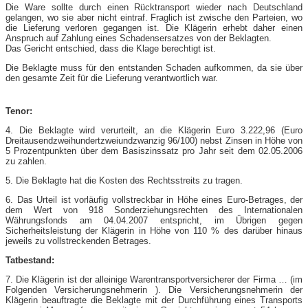
Die Ware sollte durch einen Rücktransport wieder nach Deutschland
gelangen, wo sie aber nicht eintraf. Fraglich ist zwische den Parteien, wo
die Lieferung verloren gegangen ist. Die Klägerin erhebt daher einen
Anspruch auf Zahlung eines Schadensersatzes von der Beklagten.
Das Gericht entschied, dass die Klage berechtigt ist.
Die Beklagte muss für den entstanden Schaden aufkommen, da sie über
den gesamte Zeit für die Lieferung verantwortlich war.
Tenor:
4. Die Beklagte wird verurteilt, an die Klägerin Euro 3.222,96 (Euro
Dreitausendzweihundertzweiundzwanzig 96/100) nebst Zinsen in Höhe von
5 Prozentpunkten über dem Basiszinssatz pro Jahr seit dem 02.05.2006
zu zahlen.
5. Die Beklagte hat die Kosten des Rechtsstreits zu tragen.
6. Das Urteil ist vorläufig vollstreckbar in Höhe eines Euro-Betrages, der
dem Wert von 918 Sonderziehungsrechten des Internationalen
Währungsfonds am 04.04.2007 entspricht, im Übrigen gegen
Sicherheitsleistung der Klägerin in Höhe von 110 % des darüber hinaus
jeweils zu vollstreckenden Betrages.
Tatbestand:
7. Die Klägerin ist der alleinige Warentransportversicherer der Firma … (im
Folgenden Versicherungsnehmerin ). Die Versicherungsnehmerin der
Klägerin beauftragte die Beklagte mit der Durchführung eines Transports