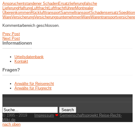
Anspruch
entstandener Schaden
Ersatzlieferung
falsche
Lieferung
Haftung
Luftfracht
Luftfrachtführer
Montrealer
Übereinkommen
Rücklufttransport
Sammeltransport
Schadensersatz
Spedition
Ware
Versicherung
Versicherungsunternehmen
Ware
Warentransportversichere
Kommentarbereich geschlossen.
Prev Post
Next Post
Informationen
Urteilsdatenbank
Kontakt
Fragen?
Anwälte für Reiserecht
Anwälte für Flugrecht
© 1995 - 2019
Impressum
❤
Gemeinschaftsprojekt Reise-Recht-
Wiki.de
nach oben