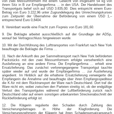
von zwei Messumformern mit einem Gewicht von insgesamt 54 kg von
ihrem Sitz in B zur Empfängerfirma … in den USA. Der Handelswert des
Transportguts belief sich auf USD 3.835,00. Dies entspricht einem Euro-
Betrag von Euro 3.222,96 unter Zugrundelegung des Umrechnungskurses
zum Zeitpunkt der Übernahme der Beförderung von einem USD 1,–
entsprechend Euro 0,8404.
8. Vereinbart wurde eine Fracht zum Fixpreis von Euro 181,60.
9. Die Beklagte arbeitet ausschließlich auf der Grundlage der ADSp,
worauf bei Vertragsschluss hingewiesen wurde.
10. Mit der Durchführung des Lufttransportes von Frankfurt nach New York
beauftragte die Beklagte die Firma …
11. Nach der Ankunft des per Sammeltransport nach New York beförderten
Packstücks mit den zwei Messumformern erfolgte versehentlich eine
Auslieferung an eine andere Firma. Die Empfängerfirma … erhielt eine
Ersatzlieferung. Das zunächst verlorengegangene Transportgut tauchte
später wieder auf und wurde der Empfängerfirma … zur Auslieferung
angedient. Im Hinblick auf die erhaltene Ersatzlieferung verweigerte die
Empfängerin die Annahme und beauftragte über ihren Empfangsspediteur
die K Air mit dem Rücktransport der Ware nach Deutschland. Dort traf die
Ware nicht ein, wobei zwischen den Parteien streitig ist, ob der endgültige
Verlust des Transportgutes während der Luftbeförderung zurück nach
Deutschland oder auf einem sonstigen unbekannten Streckenabschnitt der
Rückbeförderung erfolgt ist.
12. Die Klägerin regulierte den Schaden durch Zahlung des
Versicherungsbetrages in Höhe der Klagforderung. Die
Versicherungsnehmerin der Klägerin hat ihren Schadensersatzanspruch