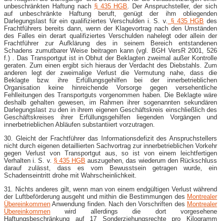
unbeschränkten Haftung nach
§ 435 HGB
. Der Anspruchsteller, der sich
auf unbeschränkte Haftung beruft, genügt der ihm obliegenden
Darlegungslast für ein qualifiziertes Verschulden i. S. v.
§ 435 HGB
des
Frachtführers bereits dann, wenn der Klagevortrag nach den Umständen
des Falles ein derart qualifiziertes Verschulden nahelegt oder allein der
Frachtführer zur Aufklärung des in seinem Bereich entstandenen
Schadens zumutbarer Weise beitragen kann (vgl. BGH VersR 2001, 526
f.) . Das Transportgut ist in Obhut der Beklagten zweimal außer Kontrolle
geraten. Zum einen ergibt sich hieraus der Verdacht des Diebstahls. Zum
anderen legt der zweimalige Verlust die Vermutung nahe, dass die
Beklagte bzw. ihre Erfüllungsgehilfen bei der innerbetrieblichen
Organisation keine hinreichende Vorsorge gegen versehentliche
Fehlleitungen des Transportguts vorgenommen haben. Die Beklagte wäre
deshalb gehalten gewesen, im Rahmen ihrer sogenannten sekundären
Darlegungslast zu den in ihrem eigenen Geschäftskreis einschließlich des
Geschäftskreises ihrer Erfüllungsgehilfen liegenden Vorgängen und
innerbetrieblichen Abläufen substantiiert vorzutragen.
30. Gleicht der Frachtführer das Informationsdefizit des Anspruchstellers
nicht durch eigenen detaillierten Sachvortrag zur innerbetrieblichen Vorkehr
gegen Verlust von Transportgut aus, so ist von einem leichtfertigen
Verhalten i. S. v.
§ 435 HGB
auszugehen, das wiederum den Rückschluss
darauf zulässt, dass es vom Bewusstsein getragen wurde, ein
Schadenseintritt drohe mit Wahrscheinlichkeit.
31. Nichts anderes gilt, wenn man von einem endgültigen Verlust während
der Luftbeförderung ausgeht und mithin die Bestimmungen des
Montrealer
Übereinkommen
Anwendung finden. Nach den Vorschriften des
Montrealer
Übereinkommen
wird allerdings die dort vorgesehene
Haftungsbeschränkung auf 17 Sonderziehungsrechte pro Kilogramm