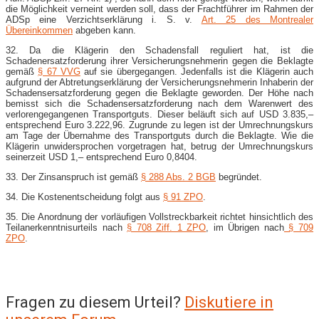
die Möglichkeit verneint werden soll, dass der Frachtführer im Rahmen der
ADSp eine Verzichtserklärung i. S. v.
Art. 25 des Montrealer
Übereinkommen
abgeben kann.
32. Da die Klägerin den Schadensfall reguliert hat, ist die
Schadenersatzforderung ihrer Versicherungsnehmerin gegen die Beklagte
gemäß
§ 67 VVG
auf sie übergegangen. Jedenfalls ist die Klägerin auch
aufgrund der Abtretungserklärung der Versicherungsnehmerin Inhaberin der
Schadensersatzforderung gegen die Beklagte geworden. Der Höhe nach
bemisst sich die Schadensersatzforderung nach dem Warenwert des
verlorengegangenen Transportguts. Dieser beläuft sich auf USD 3.835,–
entsprechend Euro 3.222,96. Zugrunde zu legen ist der Umrechnungskurs
am Tage der Übernahme des Transportguts durch die Beklagte. Wie die
Klägerin unwidersprochen vorgetragen hat, betrug der Umrechnungskurs
seinerzeit USD 1,– entsprechend Euro 0,8404.
33. Der Zinsanspruch ist gemäß
§ 288 Abs. 2 BGB
begründet.
34. Die Kostenentscheidung folgt aus
§ 91 ZPO
.
35. Die Anordnung der vorläufigen Vollstreckbarkeit richtet hinsichtlich des
Teilanerkenntnisurteils nach
§ 708 Ziff. 1 ZPO
, im Übrigen nach
§ 709
ZPO
.
Fragen zu diesem Urteil?
Diskutiere in