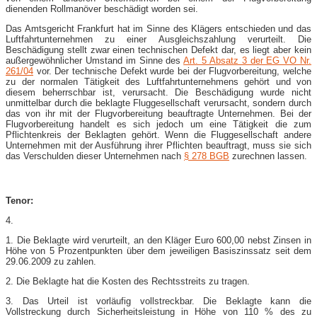
dienenden Rollmanöver beschädigt worden sei.
Das Amtsgericht Frankfurt hat im Sinne des Klägers entschieden und das
Luftfahrtunternehmen zu einer Ausgleichszahlung verurteilt. Die
Beschädigung stellt zwar einen technischen Defekt dar, es liegt aber kein
außergewöhnlicher Umstand im Sinne des
Art. 5 Absatz 3 der EG VO Nr.
261/04
vor. Der technische Defekt wurde bei der Flugvorbereitung, welche
zu der normalen Tätigkeit des Luftfahrtunternehmens gehört und von
diesem beherrschbar ist, verursacht. Die Beschädigung wurde nicht
unmittelbar durch die beklagte Fluggesellschaft verursacht, sondern durch
das von ihr mit der Flugvorbereitung beauftragte Unternehmen. Bei der
Flugvorbereitung handelt es sich jedoch um eine Tätigkeit die zum
Pflichtenkreis der Beklagten gehört. Wenn die Fluggesellschaft andere
Unternehmen mit der Ausführung ihrer Pflichten beauftragt, muss sie sich
das Verschulden dieser Unternehmen nach
§ 278 BGB
zurechnen lassen.
Tenor:
4.
1. Die Beklagte wird verurteilt, an den Kläger Euro 600,00 nebst Zinsen in
Höhe von 5 Prozentpunkten über dem jeweiligen Basiszinssatz seit dem
29.06.2009 zu zahlen.
2. Die Beklagte hat die Kosten des Rechtsstreits zu tragen.
3. Das Urteil ist vorläufig vollstreckbar. Die Beklagte kann die
Vollstreckung durch Sicherheitsleistung in Höhe von 110 % des zu