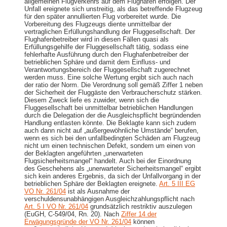
allgemeinen Flugverkehrs auf dem Flughafen erfolgen. Der
Unfall ereignete sich unstreitig, als das betreffende Flugzeug
für den später annullierten Flug vorbereitet wurde. Die
Vorbereitung des Flugzeugs diente unmittelbar der
vertraglichen Erfüllungshandlung der Fluggesellschaft. Der
Flughafenbetreiber wird in diesen Fällen quasi als
Erfüllungsgehilfe der Fluggesellschaft tätig, sodass eine
fehlerhafte Ausführung durch den Flughafenbetreiber der
betrieblichen Sphäre und damit dem Einfluss- und
Verantwortungsbereich der Fluggesellschaft zugerechnet
werden muss. Eine solche Wertung ergibt sich auch nach
der ratio der Norm. Die Verordnung soll gemäß Ziffer 1 neben
der Sicherheit der Fluggäste den Verbraucherschutz stärken.
Diesem Zweck liefe es zuwider, wenn sich die
Fluggesellschaft bei unmittelbar betrieblichen Handlungen
durch die Delegation der die Ausgleichspflicht begründenden
Handlung entlasten könnte. Die Beklagte kann sich zudem
auch dann nicht auf „außergewöhnliche Umstände“ berufen,
wenn es sich bei den unfallbedingten Schäden am Flugzeug
nicht um einen technischen Defekt, sondern um einen von
der Beklagten angeführten „unerwarteten
Flugsicherheitsmangel“ handelt. Auch bei der Einordnung
des Geschehens als „unerwarteter Sicherheitsmangel“ ergibt
sich kein anderes Ergebnis, da sich der Unfallvorgang in der
betrieblichen Sphäre der Beklagten ereignete.
Art. 5 III EG
VO Nr. 261/04
ist als Ausnahme der
verschuldensunabhängigen Ausgleichzahlungspflicht nach
Art. 5 I VO Nr. 261/04
grundsätzlich restriktiv auszulegen
(EuGH, C-549/04, Rn. 20). Nach
Ziffer 14 der
Erwägungsgründe der VO Nr. 261/04
können