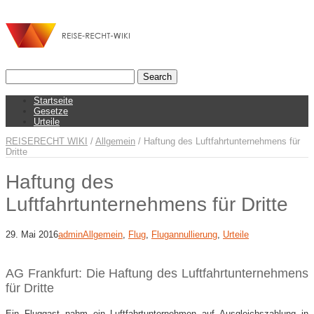
Startseite
Gesetze
Urteile
REISERECHT WIKI
/
Allgemein
/
Haftung des Luftfahrtunternehmens für
Dritte
Haftung des
Luftfahrtunternehmens für Dritte
29. Mai 2016
admin
Allgemein
,
Flug
,
Flugannullierung
,
Urteile
AG Frankfurt: Die Haftung des Luftfahrtunternehmens
für Dritte
Ein Fluggast nahm ein Luftfahrtunternehmen auf Ausgleichszahlung in