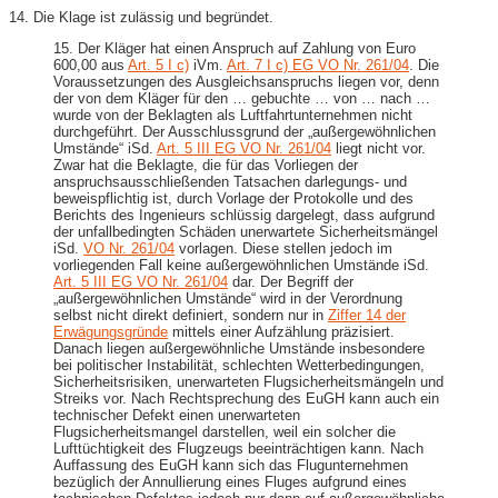
14. Die Klage ist zulässig und begründet.
15. Der Kläger hat einen Anspruch auf Zahlung von Euro
600,00 aus
Art. 5 I c)
iVm.
Art. 7 I c) EG VO Nr. 261/04
. Die
Voraussetzungen des Ausgleichsanspruchs liegen vor, denn
der von dem Kläger für den … gebuchte … von … nach …
wurde von der Beklagten als Luftfahrtunternehmen nicht
durchgeführt. Der Ausschlussgrund der „außergewöhnlichen
Umstände“ iSd.
Art. 5 III EG VO Nr. 261/04
liegt nicht vor.
Zwar hat die Beklagte, die für das Vorliegen der
anspruchsausschließenden Tatsachen darlegungs- und
beweispflichtig ist, durch Vorlage der Protokolle und des
Berichts des Ingenieurs schlüssig dargelegt, dass aufgrund
der unfallbedingten Schäden unerwartete Sicherheitsmängel
iSd.
VO Nr. 261/04
vorlagen. Diese stellen jedoch im
vorliegenden Fall keine außergewöhnlichen Umstände iSd.
Art. 5 III EG VO Nr. 261/04
dar. Der Begriff der
„außergewöhnlichen Umstände“ wird in der Verordnung
selbst nicht direkt definiert, sondern nur in
Ziffer 14 der
Erwägungsgründe
mittels einer Aufzählung präzisiert.
Danach liegen außergewöhnliche Umstände insbesondere
bei politischer Instabilität, schlechten Wetterbedingungen,
Sicherheitsrisiken, unerwarteten Flugsicherheitsmängeln und
Streiks vor. Nach Rechtsprechung des EuGH kann auch ein
technischer Defekt einen unerwarteten
Flugsicherheitsmangel darstellen, weil ein solcher die
Lufttüchtigkeit des Flugzeugs beeinträchtigen kann. Nach
Auffassung des EuGH kann sich das Flugunternehmen
bezüglich der Annullierung eines Fluges aufgrund eines