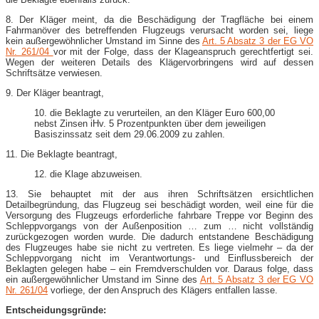
8. Der Kläger meint, da die Beschädigung der Tragfläche bei einem
Fahrmanöver des betreffenden Flugzeugs verursacht worden sei, liege
kein außergewöhnlicher Umstand im Sinne des
Art. 5 Absatz 3 der EG VO
Nr. 261/04
vor mit der Folge, dass der Klageanspruch gerechtfertigt sei.
Wegen der weiteren Details des Klägervorbringens wird auf dessen
Schriftsätze verwiesen.
9. Der Kläger beantragt,
10. die Beklagte zu verurteilen, an den Kläger Euro 600,00
nebst Zinsen iHv. 5 Prozentpunkten über dem jeweiligen
Basiszinssatz seit dem 29.06.2009 zu zahlen.
11. Die Beklagte beantragt,
12. die Klage abzuweisen.
13. Sie behauptet mit der aus ihren Schriftsätzen ersichtlichen
Detailbegründung, das Flugzeug sei beschädigt worden, weil eine für die
Versorgung des Flugzeugs erforderliche fahrbare Treppe vor Beginn des
Schleppvorgangs von der Außenposition … zum … nicht vollständig
zurückgezogen worden wurde. Die dadurch entstandene Beschädigung
des Flugzeuges habe sie nicht zu vertreten. Es liege vielmehr – da der
Schleppvorgang nicht im Verantwortungs- und Einflussbereich der
Beklagten gelegen habe – ein Fremdverschulden vor. Daraus folge, dass
ein außergewöhnlicher Umstand im Sinne des
Art. 5 Absatz 3 der EG VO
Nr. 261/04
vorliege, der den Anspruch des Klägers entfallen lasse.
Entscheidungsgründe: