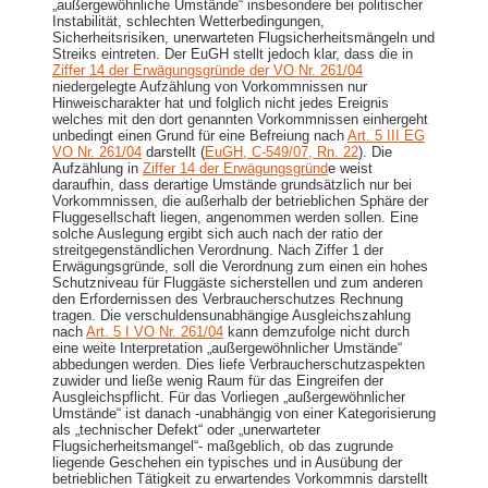
„außergewöhnliche Umstände“ insbesondere bei politischer
Instabilität, schlechten Wetterbedingungen,
Sicherheitsrisiken, unerwarteten Flugsicherheitsmängeln und
Streiks eintreten. Der EuGH stellt jedoch klar, dass die in
Ziffer 14 der Erwägungsgründe der VO Nr. 261/04
niedergelegte Aufzählung von Vorkommnissen nur
Hinweischarakter hat und folglich nicht jedes Ereignis
welches mit den dort genannten Vorkommnissen einhergeht
unbedingt einen Grund für eine Befreiung nach
Art. 5 III EG
VO Nr. 261/04
darstellt (
EuGH, C-549/07, Rn. 22
). Die
Aufzählung in
Ziffer 14 der Erwägungsgründ
e weist
daraufhin, dass derartige Umstände grundsätzlich nur bei
Vorkommnissen, die außerhalb der betrieblichen Sphäre der
Fluggesellschaft liegen, angenommen werden sollen. Eine
solche Auslegung ergibt sich auch nach der ratio der
streitgegenständlichen Verordnung. Nach Ziffer 1 der
Erwägungsgründe, soll die Verordnung zum einen ein hohes
Schutzniveau für Fluggäste sicherstellen und zum anderen
den Erfordernissen des Verbraucherschutzes Rechnung
tragen. Die verschuldensunabhängige Ausgleichszahlung
nach
Art. 5 I VO Nr. 261/04
kann demzufolge nicht durch
eine weite Interpretation „außergewöhnlicher Umstände“
abbedungen werden. Dies liefe Verbraucherschutzaspekten
zuwider und ließe wenig Raum für das Eingreifen der
Ausgleichspflicht. Für das Vorliegen „außergewöhnlicher
Umstände“ ist danach -unabhängig von einer Kategorisierung
als „technischer Defekt“ oder „unerwarteter
Flugsicherheitsmangel“- maßgeblich, ob das zugrunde
liegende Geschehen ein typisches und in Ausübung der
betrieblichen Tätigkeit zu erwartendes Vorkommnis darstellt