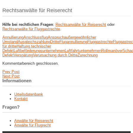
Rechtsanwälte für Reiserecht
Hilfe bei rechtlichen Fragen
:
Rechtsanwälte für Reiserecht
oder
Rechtsanwälte für Fluggastrechte
.
Annullierung
Anschlussflug
Anspruch
außergewöhnlicher
Umstand
Ausgleichszahlung
Dritte
Flugannullierung
Fluggastrechte
Fluggastre
für dritte
Haftung technischer
Defekt
Luftbeförderungsunternehmen
Luftfahrtunternehmen
Rollmanöver
Scha
Defekt
Verspätung
Verursachung durch Dritte
Zurechnung
Kommentarbereich geschlossen.
Prev Post
Next Post
Informationen
Urteilsdatenbank
Kontakt
Fragen?
Anwälte für Reiserecht
Anwälte für Flugrecht