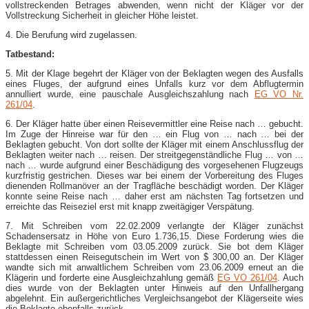
vollstreckenden Betrages abwenden, wenn nicht der Kläger vor der
Vollstreckung Sicherheit in gleicher Höhe leistet.
4. Die Berufung wird zugelassen.
Tatbestand:
5. Mit der Klage begehrt der Kläger von der Beklagten wegen des Ausfalls
eines Fluges, der aufgrund eines Unfalls kurz vor dem Abflugtermin
annulliert wurde, eine pauschale Ausgleichszahlung nach
EG VO Nr.
261/04
.
6. Der Kläger hatte über einen Reisevermittler eine Reise nach … gebucht.
Im Zuge der Hinreise war für den … ein Flug von … nach … bei der
Beklagten gebucht. Von dort sollte der Kläger mit einem Anschlussflug der
Beklagten weiter nach … reisen. Der streitgegenständliche Flug … von …
nach … wurde aufgrund einer Beschädigung des vorgesehenen Flugzeugs
kurzfristig gestrichen. Dieses war bei einem der Vorbereitung des Fluges
dienenden Rollmanöver an der Tragfläche beschädigt worden. Der Kläger
konnte seine Reise nach … daher erst am nächsten Tag fortsetzen und
erreichte das Reiseziel erst mit knapp zweitägiger Verspätung.
7. Mit Schreiben vom 22.02.2009 verlangte der Kläger zunächst
Schadensersatz in Höhe von Euro 1.736,15. Diese Forderung wies die
Beklagte mit Schreiben vom 03.05.2009 zurück. Sie bot dem Kläger
stattdessen einen Reisegutschein im Wert von $ 300,00 an. Der Kläger
wandte sich mit anwaltlichem Schreiben vom 23.06.2009 erneut an die
Klägerin und forderte eine Ausgleichzahlung gemäß
EG VO 261/04
. Auch
dies wurde von der Beklagten unter Hinweis auf den Unfallhergang
abgelehnt. Ein außergerichtliches Vergleichsangebot der Klägerseite wies
die Beklagte ebenfalls zurück.