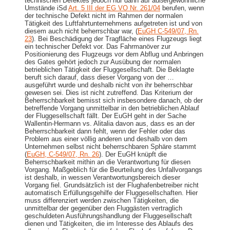
technischen Defektes jedoch nur dann auf außergewöhnliche
Umstände iSd
Art. 5 III der EG VO Nr. 261/04
berufen, wenn
der technische Defekt nicht im Rahmen der normalen
Tätigkeit des Luftfahrtunternehmens aufgetreten ist und von
diesem auch nicht beherrschbar war, (
EuGH C-549/07, Rn.
23
). Bei Beschädigung der Tragfläche eines Flugzeugs liegt
ein technischer Defekt vor. Das Fahrmanöver zur
Positionierung des Flugzeugs vor dem Abflug und Anbringen
des Gates gehört jedoch zur Ausübung der normalen
betrieblichen Tätigkeit der Fluggesellschaft. Die Beklagte
beruft sich darauf, dass dieser Vorgang von der …
ausgeführt wurde und deshalb nicht von ihr beherrschbar
gewesen sei. Dies ist nicht zutreffend. Das Kriterium der
Beherrschbarkeit bemisst sich insbesondere danach, ob der
betreffende Vorgang unmittelbar in den betrieblichen Ablauf
der Fluggesellschaft fällt. Der EuGH geht in der Sache
Wallentin-Hermann vs. Alitalia davon aus, dass es an der
Beherrschbarkeit dann fehlt, wenn der Fehler oder das
Problem aus einer völlig anderen und deshalb von dem
Unternehmen selbst nicht beherrschbaren Sphäre stammt
(
EuGH, C-549/07, Rn. 26
). Der EuGH knüpft die
Beherrschbarkeit mithin an die Verantwortung für diesen
Vorgang. Maßgeblich für die Beurteilung des Unfallvorgangs
ist deshalb, in wessen Verantwortungsbereich dieser
Vorgang fiel. Grundsätzlich ist der Flughafenbetreiber nicht
automatisch Erfüllungsgehilfe der Fluggesellschaften. Hier
muss differenziert werden zwischen Tätigkeiten, die
unmittelbar der gegenüber den Fluggästen vertraglich
geschuldeten Ausführungshandlung der Fluggesellschaft
dienen und Tätigkeiten, die im Interesse des Ablaufs des