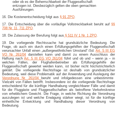
oder ob es der Beherrschbarkeit der Fluggesellschaft
entzogen ist. Diesbezüglich gelten die oben gemachten
Ausführungen.
16. Die Kostenentscheidung folgt aus
§ 91 ZPO
.
17. Die Entscheidung über die vorläufige Vollstreckbarkeit beruht auf
§§
708 Nr. 11
,
711 ZPO
.
18. Die Zulassung der Berufung folgt aus
§ 511 IV 1 Nr. 1 ZPO
.
19. Die vorliegende Rechtssache hat grundsätzliche Bedeutung. Die
Frage, ob auch ein durch einen Erfüllungsgehilfen der Fluggesellschaft
verursachter Unfall einen „außergewöhnlichen Umstand“ iSd.
Art. 5 III EG
VO Nr. 261/04
darstellen kann und damit zu einem Ausschluss der
Haftung nach
Art. 5 III EG VO 261/04
führt und ob und – wenn ja – in
welchen Fällen, der Flughafenbetreiber als Erfüllungsgehilfe der
Fluggesellschaft gewertet werden kann, ist bisher nicht höchstrichterlich
geklärt. Die vorliegende Rechtsfrage ist deshalb von grundsätzlicher
Bedeutung, weil diese Problematik auf der Anwendung und Auslegung der
Verordnung Nr. 261/04
beruht und infolgedessen eine unbestimmte
Vielzahl von Fällen betrifft. Insbesondere ist die vorliegende Rechtsfrage
entscheidend für die künftige Handhabung vergleichbarer Fälle und damit
für die Fluggäste und Fluggesellschaften als betroffene Verkehrskreise
von erheblichem Gewicht. Die Frage, in welche Richtung die Verordnung
auszulegen ist und welche Erwägung stärker wiegt, ist für die künftige
einheitliche Entwicklung und Handhabung dieser Verordnung von
Bedeutung.