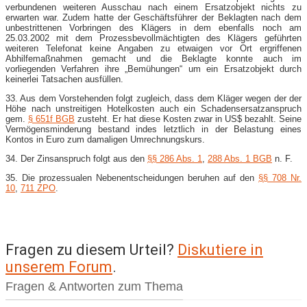
verbundenen weiteren Ausschau nach einem Ersatzobjekt nichts zu
erwarten war. Zudem hatte der Geschäftsführer der Beklagten nach dem
unbestrittenen Vorbringen des Klägers in dem ebenfalls noch am
25.03.2002 mit dem Prozessbevollmächtigten des Klägers geführten
weiteren Telefonat keine Angaben zu etwaigen vor Ort ergriffenen
Abhilfemaßnahmen gemacht und die Beklagte konnte auch im
vorliegenden Verfahren ihre „Bemühungen“ um ein Ersatzobjekt durch
keinerlei Tatsachen ausfüllen.
33. Aus dem Vorstehenden folgt zugleich, dass dem Kläger wegen der der
Höhe nach unstreitigen Hotelkosten auch ein Schadensersatzanspruch
gem.
§ 651f BGB
zusteht. Er hat diese Kosten zwar in US$ bezahlt. Seine
Vermögensminderung bestand indes letztlich in der Belastung eines
Kontos in Euro zum damaligen Umrechnungskurs.
34. Der Zinsanspruch folgt aus den
§§ 286 Abs. 1
,
288 Abs. 1 BGB
n. F.
35. Die prozessualen Nebenentscheidungen beruhen auf den
§§ 708 Nr.
10
,
711 ZPO
.
Fragen zu diesem Urteil?
Diskutiere in
unserem Forum
.
Fragen & Antworten zum Thema