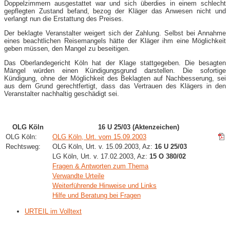
Doppelzimmern ausgestattet war und sich überdies in einem schlecht
gepflegten Zustand befand, bezog der Kläger das Anwesen nicht und
verlangt nun die Erstattung des Preises.
Der beklagte Veranstalter weigert sich der Zahlung. Selbst bei Annahme
eines beachtlichen Reisemangels hätte der Kläger ihm eine Möglichkeit
geben müssen, den Mangel zu beseitigen.
Das Oberlandegericht Köln hat der Klage stattgegeben. Die besagten
Mängel würden einen Kündigungsgrund darstellen. Die sofortige
Kündigung, ohne der Möglichkeit des Beklagten auf Nachbesserung, sei
aus dem Grund gerechtfertigt, dass das Vertrauen des Klägers in den
Veranstalter nachhaltig geschädigt sei.
OLG Köln
16 U 25/03 (Aktenzeichen)
OLG Köln:
OLG Köln, Urt. vom 15.09.2003
Rechtsweg:
OLG Köln, Urt. v. 15.09.2003, Az:
16 U 25/03
LG Köln, Urt. v. 17.02.2003, Az:
15 O 380/02
Fragen & Antworten zum Thema
Verwandte Urteile
Weiterführende Hinweise und Links
Hilfe und Beratung bei Fragen
URTEIL im Volltext