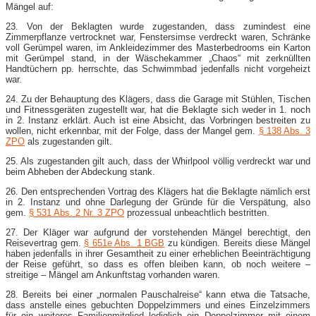
Mängel auf:
23. Von der Beklagten wurde zugestanden, dass zumindest eine
Zimmerpflanze vertrocknet war, Fenstersimse verdreckt waren, Schränke
voll Gerümpel waren, im Ankleidezimmer des Masterbedrooms ein Karton
mit Gerümpel stand, in der Wäschekammer „Chaos“ mit zerknüllten
Handtüchern pp. herrschte, das Schwimmbad jedenfalls nicht vorgeheizt
war.
24. Zu der Behauptung des Klägers, dass die Garage mit Stühlen, Tischen
und Fitnessgeräten zugestellt war, hat die Beklagte sich weder in 1. noch
in 2. Instanz erklärt. Auch ist eine Absicht, das Vorbringen bestreiten zu
wollen, nicht erkennbar, mit der Folge, dass der Mangel gem.
§ 138 Abs. 3
ZPO
als zugestanden gilt.
25. Als zugestanden gilt auch, dass der Whirlpool völlig verdreckt war und
beim Abheben der Abdeckung stank.
26. Den entsprechenden Vortrag des Klägers hat die Beklagte nämlich erst
in 2. Instanz und ohne Darlegung der Gründe für die Verspätung, also
gem.
§ 531 Abs. 2 Nr. 3 ZPO
prozessual unbeachtlich bestritten.
27. Der Kläger war aufgrund der vorstehenden Mängel berechtigt, den
Reisevertrag gem.
§ 651e Abs. 1 BGB
zu kündigen. Bereits diese Mängel
haben jedenfalls in ihrer Gesamtheit zu einer erheblichen Beeinträchtigung
der Reise geführt, so dass es offen bleiben kann, ob noch weitere –
streitige – Mängel am Ankunftstag vorhanden waren.
28. Bereits bei einer „normalen Pauschalreise“ kann etwa die Tatsache,
dass anstelle eines gebuchten Doppelzimmers und eines Einzelzimmers
für ein weiteres Familienmitglied lediglich ein Doppelzimmer mit einem