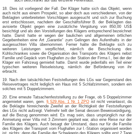
auch beschränkt auf das einzelne Ferienhaus.
18. Dies ist vorliegend der Fall. Der Kläger hatte sich das Objekt, wenn
auch nicht aus einem Prospekt, so aber doch aus verschiedenen, von der
Beklagten unterbreiteten Vorschlägen ausgesucht und sich zur Buchung
erst entschlossen, nachdem der Geschäftsführer B. der Beklagten das
avisierte Objekt gegen eine zusätzliche Vergütung von 850,00 US$
besichtigt und als den Vorstellungen des Klägers entsprechend bezeichnet
hatte. Damit hatte er wegen der baulichen und allgemeinen örtlichen
Gegebenheiten eine Art „Garantie“ zum Gelingen des Aufenthalts in der
ausgesuchten Villa übernommen. Ferner hatte die Beklagte sich zu
weiteren Leistungen verpflichtet, nämlich die Beschickung des
Kühlschrankes sowie die Organisation des Transports des Klägers nebst
Familie und Gepäck vom Flughafen zu der Station der Firma I., bei der der
Kläger ein Fahrzeug gemietet hatte. Damit wurde jedenfalls ein Teil einer
typischen weiteren Reiseleistung, nämlich der Beförderung von ihr
erbracht.
19. Nach den tatsächlichen Feststellungen des LGs war Gegenstand des
Reisevertrages nicht lediglich ein Haus mit 5 Schlafzimmern, sondern ein
solches mit 5 Doppelzimmern.
20. Eine erneute Tatsachenfeststellung zu der Frage, ob 5 Doppelzimmer
angemietet waren, gem.
§ 529 Abs. 1 Nr. 1 ZPO
ist nicht veranlasst, da
die Beklagte hinreichende Zweifel an der Richtigkeit der Feststellungen
des LGs nicht aufzeigt. Vielmehr teilt der Senat dessen Beweiswürdigung,
auf die Bezug genommen wird. Es mag sein, dass ursprünglich nur die
Anmietung einer Villa mit 3 Zimmern geplant war, also eine Reise nur der
Familie des Klägers. Auch besagt der Umstand, dass nur für die Familie
des Klägers der Transport vom Flughafen zur I.-Station organisiert worden
ist, nichts; denn die Familie der Schwägerin des Klägers sollte erst 2 Tage