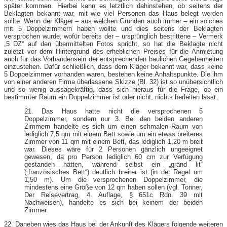
später kommen. Hierbei kann es letztlich dahinstehen, ob seitens der
Beklagten bekannt war, mit wie viel Personen das Haus belegt werden
sollte. Wenn der Kläger – aus welchen Gründen auch immer – ein solches
mit 5 Doppelzimmern haben wollte und dies seitens der Beklagten
versprochen wurde, wofür bereits der – ursprünglich bestrittene – Vermerk
„5 DZ“ auf den übermittelten Fotos spricht, so hat die Beklagte nicht
zuletzt vor dem Hintergrund des erheblichen Preises für die Anmietung
auch für das Vorhandensein der entsprechenden baulichen Gegebenheiten
einzustehen. Dafür schließlich, dass dem Kläger bekannt war, dass keine
5 Doppelzimmer vorhanden waren, bestehen keine Anhaltspunkte. Die ihm
von einer anderen Firma überlassene Skizze (Bl. 32) ist so unübersichtlich
und so wenig aussagekräftig, dass sich hieraus für die Frage, ob ein
bestimmter Raum ein Doppelzimmer ist oder nicht, nichts herleiten lässt.
21. Das Haus hatte nicht die versprochenen 5
Doppelzimmer, sondern nur 3. Bei den beiden anderen
Zimmern handelte es sich um einen schmalen Raum von
lediglich 7,5 qm mit einem Bett sowie um ein etwas breiteres
Zimmer von 11 qm mit einem Bett, das lediglich 1,20 m breit
war. Dieses wäre für 2 Personen gänzlich ungeeignet
gewesen, da pro Person lediglich 60 cm zur Verfügung
gestanden hätten, während selbst ein „grand lit“
(„französisches Bett“) deutlich breiter ist (in der Regel um
1,50 m). Um die versprochenen Doppelzimmer, die
mindestens eine Größe von 12 qm haben sollen (vgl. Tonner,
Der Reisevertrag, 4. Auflage, § 651c Rdn. 39 mit
Nachweisen), handelte es sich bei keinem der beiden
Zimmer.
22. Daneben wies das Haus bei der Ankunft des Klägers folgende weiteren