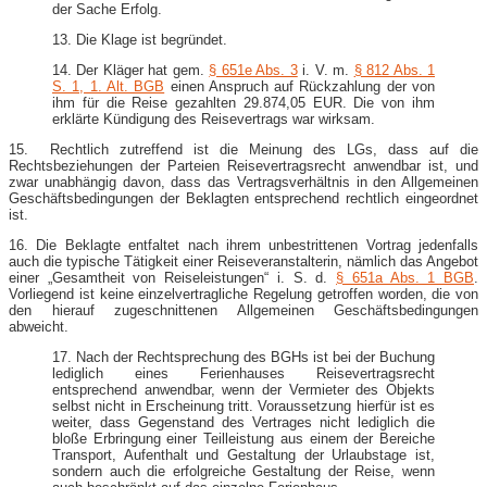
der Sache Erfolg.
13. Die Klage ist begründet.
14. Der Kläger hat gem.
§ 651e Abs. 3
i. V. m.
§ 812 Abs. 1
S. 1, 1. Alt. BGB
einen Anspruch auf Rückzahlung der von
ihm für die Reise gezahlten 29.874,05 EUR. Die von ihm
erklärte Kündigung des Reisevertrags war wirksam.
15. Rechtlich zutreffend ist die Meinung des LGs, dass auf die
Rechtsbeziehungen der Parteien Reisevertragsrecht anwendbar ist, und
zwar unabhängig davon, dass das Vertragsverhältnis in den Allgemeinen
Geschäftsbedingungen der Beklagten entsprechend rechtlich eingeordnet
ist.
16. Die Beklagte entfaltet nach ihrem unbestrittenen Vortrag jedenfalls
auch die typische Tätigkeit einer Reiseveranstalterin, nämlich das Angebot
einer „Gesamtheit von Reiseleistungen“ i. S. d.
§ 651a Abs. 1 BGB
.
Vorliegend ist keine einzelvertragliche Regelung getroffen worden, die von
den hierauf zugeschnittenen Allgemeinen Geschäftsbedingungen
abweicht.
17. Nach der Rechtsprechung des BGHs ist bei der Buchung
lediglich eines Ferienhauses Reisevertragsrecht
entsprechend anwendbar, wenn der Vermieter des Objekts
selbst nicht in Erscheinung tritt. Voraussetzung hierfür ist es
weiter, dass Gegenstand des Vertrages nicht lediglich die
bloße Erbringung einer Teilleistung aus einem der Bereiche
Transport, Aufenthalt und Gestaltung der Urlaubstage ist,
sondern auch die erfolgreiche Gestaltung der Reise, wenn