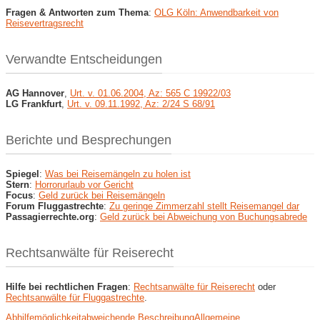
Fragen & Antworten zum Thema
:
OLG Köln: Anwendbarkeit von
Reisevertragsrecht
Verwandte Entscheidungen
AG Hannover
,
Urt. v. 01.06.2004, Az: 565 C 19922/03
LG Frankfurt
,
Urt. v. 09.11.1992, Az: 2/24 S 68/91
Berichte und Besprechungen
Spiegel
:
Was bei Reisemängeln zu holen ist
Stern
:
Horrorurlaub vor Gericht
Focus
:
Geld zurück bei Reisemängeln
Forum Fluggastrechte
:
Zu geringe Zimmerzahl stellt Reisemangel dar
Passagierrechte.org
:
Geld zurück bei Abweichung von Buchungsabrede
Rechtsanwälte für Reiserecht
Hilfe bei rechtlichen Fragen
:
Rechtsanwälte für Reiserecht
oder
Rechtsanwälte für Fluggastrechte
.
Abhilfemöglichkeit
abweichende Beschreibung
Allgemeine