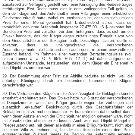
Zusatzbett zur Verfügung gestellt wird, eine Kündigung des Reisevertrages
rechtfertigen. Erst Recht muss dies in dem vorliegenden Fall gelten, in
dem der Kläger sich den Aufenthalt in einer Villa gegen einen erheblichen
Geldbetrag erkauft hatte, wobei es unerheblich ist, dass es sich um den
Preis für einen Monat gehandelt hat. Entscheidend ist es, dass der
tatsächlich gebuchte Aufenthalt insgesamt 27.475,00 US $ gekostet hat.
Bei diesem Preis und vor allem vor dem Hintergrund, dass es sich um ein
Objekt handelte, das der Kläger gegen zusätzliches Entgelt zuvor von
dem Geschäftsführer der Beklagten hatte besichtigen lassen, durfte er
erwarten, dass es uneingeschränkt die versprochenen
Ausstattungsmerkmale hatte und sich auch sonst in einem einwandfreien
Zustand befand. Im Rahmen einer wertenden Betrachtungsweise (vgl.
hierzu Tonner a. a. O. § 651e Rdn. 12 ff.) ist daher aufgrund der
aufgezeigten Umstände, festzustellen, dass dem Kläger ein Einziehen in
das Objekt unzumutbar war.
29. Der Bestimmung einer Frist zur Abhilfe bedurfte es nicht, weil die
sofortige Kündigung durch ein besonderes Interesse des Klägers
gerechtfertigt war.
30. Das Vertrauen des Klägers in die Zuverlässigkeit der Beklagten konnte
ernsthaft erschüttert sein. Das Objekt hatte nur 3 statt der versprochenen
5 Doppelzimmer, womit der Kläger gerade wegen der vorherigen und
zusätzlich „erkauften“ Besichtigung durch den Geschäftsführer der
Beklagten nicht zu rechnen brauchte. Er brauchte sich daher selbst dann,
wenn deren Aufstellen von der Örtlichkeit her möglich gewesen wäre, nicht
mit Zusatzbetten abspeisen zu lassen. Auch wies das Objekt Mängel im
Pflegezustand auf, mit denen allenfalls in einer Billigunterkunft, nicht aber
bei einer Villa zu rechnen ist, bei der ein Reisender einen dem Preis
entsprechenden Zustand bereits bei Beginn des Aufenthalts erwarten