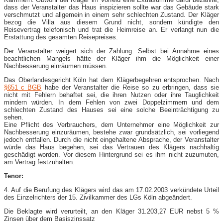
dass der Veranstalter das Haus inspizieren sollte war das Gebäude stark
verschmutzt und allgemein in einem sehr schlechten Zustand. Der Kläger
bezog die Villa aus diesem Grund nicht, sondern kündigte den
Reisevertrag telefonisch und trat die Heimreise an. Er verlangt nun die
Erstattung des gesamten Reisepreises.
Der Veranstalter weigert sich der Zahlung. Selbst bei Annahme eines
beachtlichen Mangels hätte der Kläger ihm die Möglichkeit einer
Nachbesserung einräumen müssen.
Das Oberlandesgericht Köln hat dem Klägerbegehren entsprochen. Nach
§651 c BGB
habe der Veranstalter die Reise so zu erbringen, dass sie
nicht mit Fehlern behaftet sei, die ihren Nutzen oder ihre Tauglichkeit
mindern würden. In dem Fehlen von zwei Doppelzimmern und dem
schlechten Zustand des Hauses sei eine solche Beeinträchtigung zu
sehen.
Eine Pflicht des Verbrauchers, dem Unternehmer eine Möglichkeit zur
Nachbesserung einzuräumen, bestehe zwar grundsätzlich, sei vorliegend
jedoch entfallen. Durch die nicht eingehaltene Absprache, der Veranstalter
würde das Haus begehen, sei das Vertrauen des Klägers nachhaltig
geschädigt worden. Vor diesem Hintergrund sei es ihm nicht zuzumuten,
am Vertrag festzuhalten.
Tenor:
4. Auf die Berufung des Klägers wird das am 17.02.2003 verkündete Urteil
des Einzelrichters der 15. Zivilkammer des LGs Köln abgeändert.
Die Beklagte wird verurteilt, an den Kläger 31.203,27 EUR nebst 5 %
Zinsen über dem Basiszinssatz