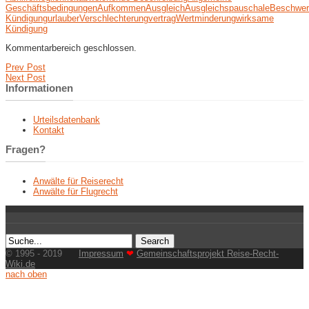
Geschäftsbedingungen
Aufkommen
Ausgleich
Ausgleichspauschale
Beschwer
Kündigung
urlauber
Verschlechterung
vertrag
Wertminderung
wirksame
Kündigung
Kommentarbereich geschlossen.
Prev Post
Next Post
Informationen
Urteilsdatenbank
Kontakt
Fragen?
Anwälte für Reiserecht
Anwälte für Flugrecht
© 1995 - 2019
Impressum
❤
Gemeinschaftsprojekt Reise-Recht-
Wiki.de
nach oben