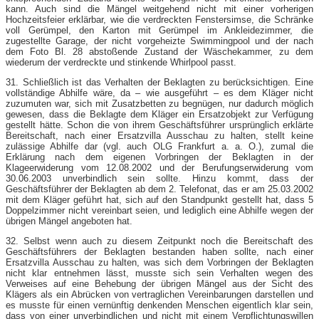
kann. Auch sind die Mängel weitgehend nicht mit einer vorherigen
Hochzeitsfeier erklärbar, wie die verdreckten Fenstersimse, die Schränke
voll Gerümpel, den Karton mit Gerümpel im Ankleidezimmer, die
zugestellte Garage, der nicht vorgeheizte Swimmingpool und der nach
dem Foto Bl. 28 abstoßende Zustand der Wäschekammer, zu dem
wiederum der verdreckte und stinkende Whirlpool passt.
31. Schließlich ist das Verhalten der Beklagten zu berücksichtigen. Eine
vollständige Abhilfe wäre, da – wie ausgeführt – es dem Kläger nicht
zuzumuten war, sich mit Zusatzbetten zu begnügen, nur dadurch möglich
gewesen, dass die Beklagte dem Kläger ein Ersatzobjekt zur Verfügung
gestellt hätte. Schon die von ihrem Geschäftsführer ursprünglich erklärte
Bereitschaft, nach einer Ersatzvilla Ausschau zu halten, stellt keine
zulässige Abhilfe dar (vgl. auch OLG Frankfurt a. a. O.), zumal die
Erklärung nach dem eigenen Vorbringen der Beklagten in der
Klageerwiderung vom 12.08.2002 und der Berufungserwiderung vom
30.06.2003 unverbindlich sein sollte. Hinzu kommt, dass der
Geschäftsführer der Beklagten ab dem 2. Telefonat, das er am 25.03.2002
mit dem Kläger geführt hat, sich auf den Standpunkt gestellt hat, dass 5
Doppelzimmer nicht vereinbart seien, und lediglich eine Abhilfe wegen der
übrigen Mängel angeboten hat.
32. Selbst wenn auch zu diesem Zeitpunkt noch die Bereitschaft des
Geschäftsführers der Beklagten bestanden haben sollte, nach einer
Ersatzvilla Ausschau zu halten, was sich dem Vorbringen der Beklagten
nicht klar entnehmen lässt, musste sich sein Verhalten wegen des
Verweises auf eine Behebung der übrigen Mängel aus der Sicht des
Klägers als ein Abrücken von vertraglichen Vereinbarungen darstellen und
es musste für einen vernünftig denkenden Menschen eigentlich klar sein,
dass von einer unverbindlichen und nicht mit einem Verpflichtungswillen