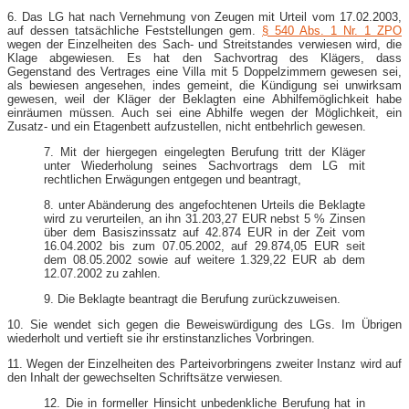
6. Das LG hat nach Vernehmung von Zeugen mit Urteil vom 17.02.2003,
auf dessen tatsächliche Feststellungen gem.
§ 540 Abs. 1 Nr. 1 ZPO
wegen der Einzelheiten des Sach- und Streitstandes verwiesen wird, die
Klage abgewiesen. Es hat den Sachvortrag des Klägers, dass
Gegenstand des Vertrages eine Villa mit 5 Doppelzimmern gewesen sei,
als bewiesen angesehen, indes gemeint, die Kündigung sei unwirksam
gewesen, weil der Kläger der Beklagten eine Abhilfemöglichkeit habe
einräumen müssen. Auch sei eine Abhilfe wegen der Möglichkeit, ein
Zusatz- und ein Etagenbett aufzustellen, nicht entbehrlich gewesen.
7. Mit der hiergegen eingelegten Berufung tritt der Kläger
unter Wiederholung seines Sachvortrags dem LG mit
rechtlichen Erwägungen entgegen und beantragt,
8. unter Abänderung des angefochtenen Urteils die Beklagte
wird zu verurteilen, an ihn 31.203,27 EUR nebst 5 % Zinsen
über dem Basiszinssatz auf 42.874 EUR in der Zeit vom
16.04.2002 bis zum 07.05.2002, auf 29.874,05 EUR seit
dem 08.05.2002 sowie auf weitere 1.329,22 EUR ab dem
12.07.2002 zu zahlen.
9. Die Beklagte beantragt die Berufung zurückzuweisen.
10. Sie wendet sich gegen die Beweiswürdigung des LGs. Im Übrigen
wiederholt und vertieft sie ihr erstinstanzliches Vorbringen.
11. Wegen der Einzelheiten des Parteivorbringens zweiter Instanz wird auf
den Inhalt der gewechselten Schriftsätze verwiesen.
12. Die in formeller Hinsicht unbedenkliche Berufung hat in