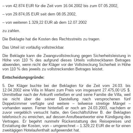
– von 42.874 EUR für die Zeit vom 16.04.2002 bis zum 07.05.2002,
– von 29.874,05 EUR seit dem 08.05.2002,
– von weiteren 1.329,22 EUR ab dem 12.07.2002
zu zahlen.
Die Beklagte hat die Kosten des Rechtsstreits zu tragen.
Das Urteil ist vorläufig vollstreckbar.
Die Beklagte kann die Zwangsvollstreckung gegen Sicherheitsleistung in
Höhe von 110 % des aufgrund dieses Urteils vollstreckbaren Betrages
abwenden, wenn nicht der Kläger vor der Vollstreckung Sicherheit in Höhe
von 110 % des jeweils zu vollstreckenden Betrages leistet.
Entscheidungsgründe:
5. Der Kläger buchte bei der Beklagten für die Zeit vom 24.03. bis
12.04.2002 eine Villa in Miami zum Preis von insgesamt 27.475,00 US $.
Unmittelbar nach der Ankunft verließen er und seine Familie die Villa, weil
sie nicht über die seiner Darstellung nach versprochenen fünf
Doppelzimmer verfügte und weitere – teilweise streitige Mängel –
vorhanden waren. Ferner hinterließ er noch am 24.03.2003, nachdem er
zuvor vergeblich versucht hatte, den Geschäftsführer B. der Beklagten
telefonisch zu erreichen, auf dessen Anrufbeantworter eine Kündigung des
Vertrages. Er begehrt nunmehr Rückerstattung des Reisepreises und
Erstattung der Kosten, von – umgerechnet – 1.329,22 EUR die er für einen
zweitägigen Hotelaufenthalt aufgewendet hat.