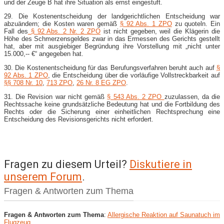
und der Zeuge B hat ihre Situation als ernst eingestuft.
29. Die Kostenentscheidung der landgerichtlichen Entscheidung war
abzuändern; die Kosten waren gemäß
§ 92 Abs. 1 ZPO
zu quoteln. Ein
Fall des
§ 92 Abs. 2 Nr. 2 ZPO
ist nicht gegeben, weil die Klägerin die
Höhe des Schmerzensgeldes zwar in das Ermessen des Gerichts gestellt
hat, aber mit ausgiebiger Begründung ihre Vorstellung mit „nicht unter
15.000,-​- €“ angegeben hat.
30. Die Kostenentscheidung für das Berufungsverfahren beruht auch auf
§
92 Abs. 1 ZPO
, die Entscheidung über die vorläufige Vollstreckbarkeit auf
§§ 708 Nr. 10
,
713 ZPO
,
26 Nr. 8 EG ZPO
.
31. Die Revision war nicht gemäß
§ 543 Abs. 2 ZPO
zuzulassen, da die
Rechtssache keine grundsätzliche Bedeutung hat und die Fortbildung des
Rechts oder die Sicherung einer einheitlichen Rechtsprechung eine
Entscheidung des Revisionsgerichts nicht erfordert.
Fragen zu diesem Urteil?
Diskutiere in
unserem Forum
.
Fragen & Antworten zum Thema
Fragen & Antworten zum Thema
:
Allergische Reaktion auf Saunatuch im
Flugzeug