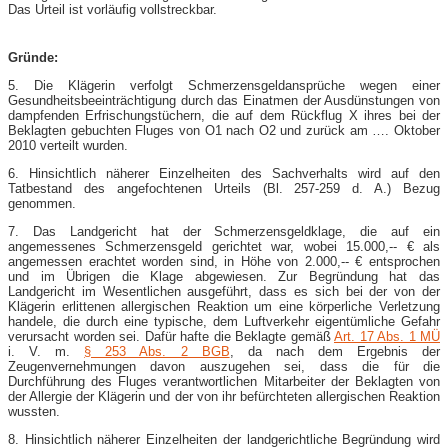
Das Urteil ist vorläufig vollstreckbar.
Gründe:
5. Die Klägerin verfolgt Schmerzensgeldansprüche wegen einer
Gesundheitsbeeinträchtigung durch das Einatmen der Ausdünstungen von
dampfenden Erfrischungstüchern, die auf dem Rückflug X ihres bei der
Beklagten gebuchten Fluges von O1 nach O2 und zurück am …. Oktober
2010 verteilt wurden.
6. Hinsichtlich näherer Einzelheiten des Sachverhalts wird auf den
Tatbestand des angefochtenen Urteils (Bl. 257-​259 d. A.) Bezug
genommen.
7. Das Landgericht hat der Schmerzensgeldklage, die auf ein
angemessenes Schmerzensgeld gerichtet war, wobei 15.000,-​- € als
angemessen erachtet worden sind, in Höhe von 2.000,-​- € entsprochen
und im Übrigen die Klage abgewiesen. Zur Begründung hat das
Landgericht im Wesentlichen ausgeführt, dass es sich bei der von der
Klägerin erlittenen allergischen Reaktion um eine körperliche Verletzung
handele, die durch eine typische, dem Luftverkehr eigentümliche Gefahr
verursacht worden sei. Dafür hafte die Beklagte gemäß
Art. 17 Abs. 1 MÜ
i. V. m.
§ 253 Abs. 2 BGB
, da nach dem Ergebnis der
Zeugenvernehmungen davon auszugehen sei, dass die für die
Durchführung des Fluges verantwortlichen Mitarbeiter der Beklagten von
der Allergie der Klägerin und der von ihr befürchteten allergischen Reaktion
wussten.
8. Hinsichtlich näherer Einzelheiten der landgerichtliche Begründung wird