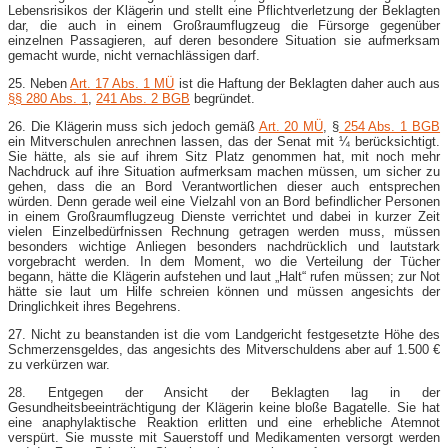
Lebensrisikos der Klägerin und stellt eine Pflichtverletzung der Beklagten
dar, die auch in einem Großraumflugzeug die Fürsorge gegenüber
einzelnen Passagieren, auf deren besondere Situation sie aufmerksam
gemacht wurde, nicht vernachlässigen darf.
25. Neben
Art. 17 Abs. 1 MÜ
ist die Haftung der Beklagten daher auch aus
§§ 280 Abs. 1
,
241 Abs. 2 BGB
begründet.
26. Die Klägerin muss sich jedoch gemäß
Art. 20 MÜ
, §
254 Abs. 1 BGB
ein Mitverschulen anrechnen lassen, das der Senat mit ¼ berücksichtigt.
Sie hätte, als sie auf ihrem Sitz Platz genommen hat, mit noch mehr
Nachdruck auf ihre Situation aufmerksam machen müssen, um sicher zu
gehen, dass die an Bord Verantwortlichen dieser auch entsprechen
würden. Denn gerade weil eine Vielzahl von an Bord befindlicher Personen
in einem Großraumflugzeug Dienste verrichtet und dabei in kurzer Zeit
vielen Einzelbedürfnissen Rechnung getragen werden muss, müssen
besonders wichtige Anliegen besonders nachdrücklich und lautstark
vorgebracht werden. In dem Moment, wo die Verteilung der Tücher
begann, hätte die Klägerin aufstehen und laut „Halt“ rufen müssen; zur Not
hätte sie laut um Hilfe schreien können und müssen angesichts der
Dringlichkeit ihres Begehrens.
27. Nicht zu beanstanden ist die vom Landgericht festgesetzte Höhe des
Schmerzensgeldes, das angesichts des Mitverschuldens aber auf 1.500 €
zu verkürzen war.
28. Entgegen der Ansicht der Beklagten lag in der
Gesundheitsbeeinträchtigung der Klägerin keine bloße Bagatelle. Sie hat
eine anaphylaktische Reaktion erlitten und eine erhebliche Atemnot
verspürt. Sie musste mit Sauerstoff und Medikamenten versorgt werden