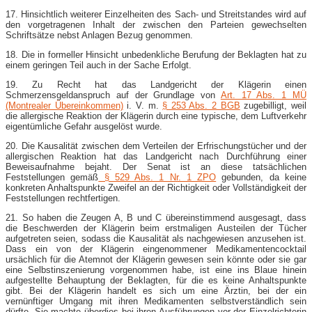
17. Hinsichtlich weiterer Einzelheiten des Sach- und Streitstandes wird auf
den vorgetragenen Inhalt der zwischen den Parteien gewechselten
Schriftsätze nebst Anlagen Bezug genommen.
18. Die in formeller Hinsicht unbedenkliche Berufung der Beklagten hat zu
einem geringen Teil auch in der Sache Erfolgt.
19. Zu Recht hat das Landgericht der Klägerin einen
Schmerzensgeldanspruch auf der Grundlage von
Art. 17 Abs. 1 MÜ
(Montrealer Übereinkommen)
i. V. m.
§ 253 Abs. 2 BGB
zugebilligt, weil
die allergische Reaktion der Klägerin durch eine typische, dem Luftverkehr
eigentümliche Gefahr ausgelöst wurde.
20. Die Kausalität zwischen dem Verteilen der Erfrischungstücher und der
allergischen Reaktion hat das Landgericht nach Durchführung einer
Beweisaufnahme bejaht. Der Senat ist an diese tatsächlichen
Feststellungen gemäß
§ 529 Abs. 1 Nr. 1 ZPO
gebunden, da keine
konkreten Anhaltspunkte Zweifel an der Richtigkeit oder Vollständigkeit der
Feststellungen rechtfertigen.
21. So haben die Zeugen A, B und C übereinstimmend ausgesagt, dass
die Beschwerden der Klägerin beim erstmaligen Austeilen der Tücher
aufgetreten seien, sodass die Kausalität als nachgewiesen anzusehen ist.
Dass ein von der Klägerin eingenommener Medikamentencocktail
ursächlich für die Atemnot der Klägerin gewesen sein könnte oder sie gar
eine Selbstinszenierung vorgenommen habe, ist eine ins Blaue hinein
aufgestellte Behauptung der Beklagten, für die es keine Anhaltspunkte
gibt. Bei der Klägerin handelt es sich um eine Ärztin, bei der ein
vernünftiger Umgang mit ihren Medikamenten selbstverständlich sein
dürfte. Sie machte überdies bei ihren Ausführungen vor der Einzelrichterin