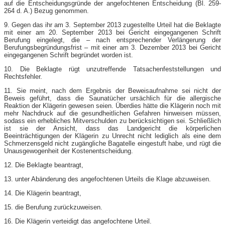
auf die Entscheidungsgründe der angefochtenen Entscheidung (Bl. 259-​
264 d. A.) Bezug genommen.
9. Gegen das ihr am 3. September 2013 zugestellte Urteil hat die Beklagte
mit einer am 20. September 2013 bei Gericht eingegangenen Schrift
Berufung eingelegt, die – nach entsprechender Verlängerung der
Berufungsbegründungsfrist – mit einer am 3. Dezember 2013 bei Gericht
eingegangenen Schrift begründet worden ist.
10. Die Beklagte rügt unzutreffende Tatsachenfeststellungen und
Rechtsfehler.
11. Sie meint, nach dem Ergebnis der Beweisaufnahme sei nicht der
Beweis geführt, dass die Saunatücher ursächlich für die allergische
Reaktion der Klägerin gewesen seien. Überdies hätte die Klägerin noch mit
mehr Nachdruck auf die gesundheitlichen Gefahren hinweisen müssen,
sodass ein erhebliches Mitverschulden zu berücksichtigen sei. Schließlich
ist sie der Ansicht, dass das Landgericht die körperlichen
Beeinträchtigungen der Klägerin zu Unrecht nicht lediglich als eine dem
Schmerzensgeld nicht zugängliche Bagatelle eingestuft habe, und rügt die
Unausgewogenheit der Kostenentscheidung.
12. Die Beklagte beantragt,
13. unter Abänderung des angefochtenen Urteils die Klage abzuweisen.
14. Die Klägerin beantragt,
15. die Berufung zurückzuweisen.
16. Die Klägerin verteidigt das angefochtene Urteil.