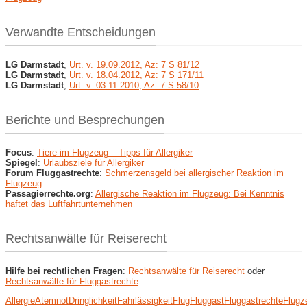
Verwandte Entscheidungen
LG Darmstadt
,
Urt. v. 19.09.2012, Az: 7 S 81/12
LG Darmstadt
,
Urt. v. 18.04.2012, Az: 7 S 171/11
LG Darmstadt
,
Urt. v. 03.11.2010, Az: 7 S 58/10
Berichte und Besprechungen
Focus
:
Tiere im Flugzeug – Tipps für Allergiker
Spiegel
:
Urlaubsziele für Allergiker
Forum Fluggastrechte
:
Schmerzensgeld bei allergischer Reaktion im
Flugzeug
Passagierrechte.org
:
Allergische Reaktion im Flugzeug: Bei Kenntnis
haftet das Luftfahrtunternehmen
Rechtsanwälte für Reiserecht
Hilfe bei rechtlichen Fragen
:
Rechtsanwälte für Reiserecht
oder
Rechtsanwälte für Fluggastrechte
.
Allergie
Atemnot
Dringlichkeit
Fahrlässigkeit
Flug
Fluggast
Fluggastrechte
Flugz