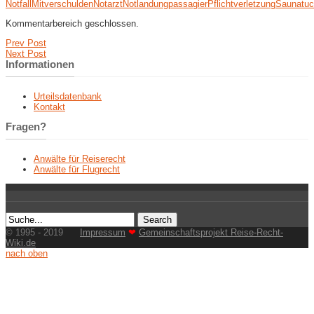
Notfall
Mitverschulden
Notarzt
Notlandung
passagier
Pflichtverletzung
Saunatu
Kommentarbereich geschlossen.
Prev Post
Next Post
Informationen
Urteilsdatenbank
Kontakt
Fragen?
Anwälte für Reiserecht
Anwälte für Flugrecht
© 1995 - 2019
Impressum
❤
Gemeinschaftsprojekt Reise-Recht-
Wiki.de
nach oben