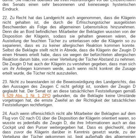
des Senats einen sehr besonnenen und keineswegs hysterischen
Eindruck.
22. Zu Recht hat das Landgericht auch angenommen, dass die Klägerin
nicht gehalten ist, die durch die Erfrischungstücher ausgelösten
Beschwerden als Folge des allgemeinen Lebensrisikos hinzunehmen.
Denn die an Bord befindlichen Mitarbeiter der Beklagten wussten von der
Disposition der Klägerin, sodass sie gehalten gewesen wären, die
Austeilung der feuchten Tücher zu unterlassen oder die Klägerin so zu
separieren, dass es zu keiner allergischen Reaktion kommen konnte.
Selbst die Beklagte stellt nicht in Abrede, dass die Klägerin der Zeugin D
einen Hinweis erteilt habe, dass sie wegen der befürchteten allergischen
Reaktion darum bäte, von einer Verteilung der Tücher Abstand zu nehmen.
Die Zeugin D hat auch der Klägerin zu verstehen gegeben, dass man sich
um ihr Anliegen kümmern werde, auch wenn nicht konkret die Zusage
erteilt wurde, die Tücher nicht auszuteilen.
23. Nicht zu beanstanden ist die Beweiswürdigung des Landgerichts, das
den Aussagen des Zeugen C nicht gefolgt ist, sondern der Zeugin D
geglaubt hat. Der Senat ist an diese tatsächlichen Feststellungen gemäß
§ 529 Abs. 1 Nr. 1 ZPO
gebunden, da die Beklagte keine Umstände
vorgetragen hat, die ernste Zweifel an der Richtigkeit der tatsächlichen
Feststellungen rechtfertigen.
24. Auch wenn offensichtlich nicht alle Mitarbeiter der Beklagten auf dem
Flug von O2 nach O1 über die Disposition der Klägerin orientiert waren, so
wusste es jedenfalls die Zeugin D, die ihre Informationen auch an das
Cockpit und den Purser weitergegeben hat. Dass es gleichwohl, ohne
dass zuvor die Klägerin darüber in Kenntnis gesetzt wurde, zu der
Verteilung der Tücher gekommen ist, liegt außerhalb des allgemeinen