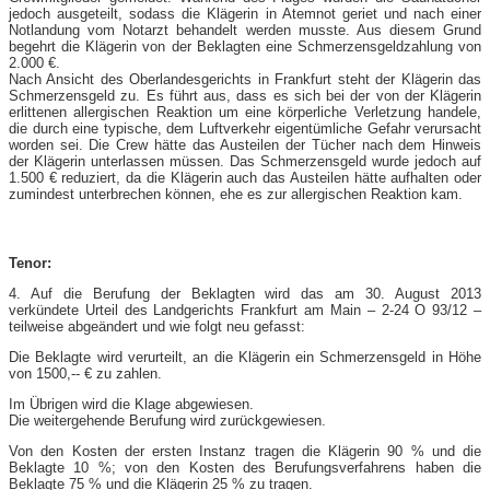
jedoch ausgeteilt, sodass die Klägerin in Atemnot geriet und nach einer
Notlandung vom Notarzt behandelt werden musste. Aus diesem Grund
begehrt die Klägerin von der Beklagten eine Schmerzensgeldzahlung von
2.000 €.
Nach Ansicht des Oberlandesgerichts in Frankfurt steht der Klägerin das
Schmerzensgeld zu. Es führt aus, dass es sich bei der von der Klägerin
erlittenen allergischen Reaktion um eine körperliche Verletzung handele,
die durch eine typische, dem Luftverkehr eigentümliche Gefahr verursacht
worden sei. Die Crew hätte das Austeilen der Tücher nach dem Hinweis
der Klägerin unterlassen müssen. Das Schmerzensgeld wurde jedoch auf
1.500 € reduziert, da die Klägerin auch das Austeilen hätte aufhalten oder
zumindest unterbrechen können, ehe es zur allergischen Reaktion kam.
Tenor:
4. Auf die Berufung der Beklagten wird das am 30. August 2013
verkündete Urteil des Landgerichts Frankfurt am Main – 2-​24 O 93/12 –
teilweise abgeändert und wie folgt neu gefasst:
Die Beklagte wird verurteilt, an die Klägerin ein Schmerzensgeld in Höhe
von 1500,-​- € zu zahlen.
Im Übrigen wird die Klage abgewiesen.
Die weitergehende Berufung wird zurückgewiesen.
Von den Kosten der ersten Instanz tragen die Klägerin 90 % und die
Beklagte 10 %; von den Kosten des Berufungsverfahrens haben die
Beklagte 75 % und die Klägerin 25 % zu tragen.