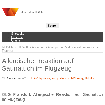
Startseite
Gesetze
Urteile
REISERECHT WIKI
/
Allgemein
/
Allergische Reaktion auf Saunatuch im
Flugzeug
Allergische Reaktion auf
Saunatuch im Flugzeug
28. November 2015
admin
Allgemein
,
Flug
,
Flugdurchführung
,
Urteile
OLG Frankfurt: Allergische Reaktion auf Saunatuch
im Flugzeug