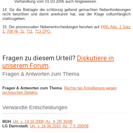
Verhandlung vom 01.03.2006 auch hingewiesen.
14. Da die Beklagte die schlüssig geltend gemachten Nebenforderungen
nicht bestritten und damit anerkannt hat, war der Klage vollumfänglich
stattzugeben.
15. Die prozessualen Nebenentscheidungen beruhen auf
§§91 Abs. 1 Satz
1
,
708 Nr. 11
,
711
,
713 ZPO.
Fragen zu diesem Urteil?
Diskutiere in
unserem Forum
.
Fragen & Antworten zum Thema
Fragen & Antworten zum Thema
:
Rechte bei Annullierung wegen
technischen Defekts
Verwandte Entscheidungen
BGH
,
Urt. v. 14.10.2008, Az: X ZR 35/08
LG Darmstadt
,
Urt. v. 16.06.2010, Az: 7 S 200/08