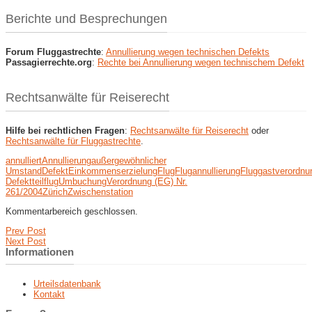
Berichte und Besprechungen
Forum Fluggastrechte
:
Annullierung wegen technischen Defekts
Passagierrechte.org
:
Rechte bei Annullierung wegen technischem Defekt
Rechtsanwälte für Reiserecht
Hilfe bei rechtlichen Fragen
:
Rechtsanwälte für Reiserecht
oder
Rechtsanwälte für Fluggastrechte
.
annulliert
Annullierung
außergewöhnlicher
Umstand
Defekt
Einkommenserzielung
Flug
Flugannullierung
Fluggastverordnu
Defekt
teilflug
Umbuchung
Verordnung (EG) Nr.
261/2004
Zürich
Zwischenstation
Kommentarbereich geschlossen.
Prev Post
Next Post
Informationen
Urteilsdatenbank
Kontakt