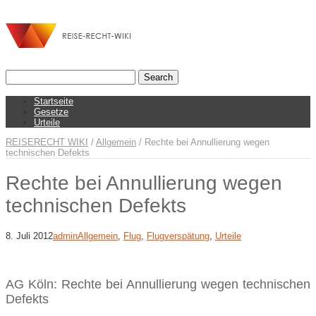
Startseite
Gesetze
Urteile
REISERECHT WIKI
/
Allgemein
/
Rechte bei Annullierung wegen
technischen Defekts
Rechte bei Annullierung wegen
technischen Defekts
8. Juli 2012
admin
Allgemein
,
Flug
,
Flugverspätung
,
Urteile
AG Köln: Rechte bei Annullierung wegen technischen
Defekts