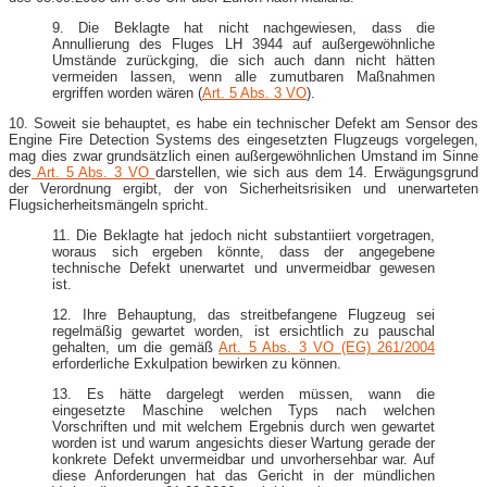
9. Die Beklagte hat nicht nachgewiesen, dass die
Annullierung des Fluges LH 3944 auf außergewöhnliche
Umstände zurückging, die sich auch dann nicht hätten
vermeiden lassen, wenn alle zumutbaren Maßnahmen
ergriffen worden wären (
Art. 5 Abs. 3 VO
).
10. Soweit sie behauptet, es habe ein technischer Defekt am Sensor des
Engine Fire Detection Systems des eingesetzten Flugzeugs vorgelegen,
mag dies zwar grundsätzlich einen außergewöhnlichen Umstand im Sinne
des
Art. 5 Abs. 3 VO
darstellen, wie sich aus dem 14. Erwägungsgrund
der Verordnung ergibt, der von Sicherheitsrisiken und unerwarteten
Flugsicherheitsmängeln spricht.
11. Die Beklagte hat jedoch nicht substantiiert vorgetragen,
woraus sich ergeben könnte, dass der angegebene
technische Defekt unerwartet und unvermeidbar gewesen
ist.
12. Ihre Behauptung, das streitbefangene Flugzeug sei
regelmäßig gewartet worden, ist ersichtlich zu pauschal
gehalten, um die gemäß
Art. 5 Abs. 3 VO (EG) 261/2004
erforderliche Exkulpation bewirken zu können.
13. Es hätte dargelegt werden müssen, wann die
eingesetzte Maschine welchen Typs nach welchen
Vorschriften und mit welchem Ergebnis durch wen gewartet
worden ist und warum angesichts dieser Wartung gerade der
konkrete Defekt unvermeidbar und unvorhersehbar war. Auf
diese Anforderungen hat das Gericht in der mündlichen