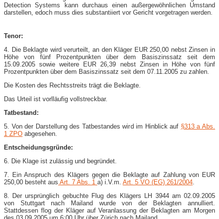
Detection Systems kann durchaus einen außergewöhnlichen Umstand
darstellen, edoch muss dies substantiiert vor Gericht vorgetragen werden.
Tenor:
4. Die Beklagte wird verurteilt, an den Kläger EUR 250,00 nebst Zinsen in
Höhe von fünf Prozentpunkten über dem Basiszinssatz seit dem
15.09.2005 sowie weitere EUR 26,39 nebst Zinsen in Höhe von fünf
Prozentpunkten über dem Basiszinssatz seit dem 07.11.2005 zu zahlen.
Die Kosten des Rechtsstreits trägt die Beklagte.
Das Urteil ist vorlläufig vollstreckbar.
Tatbestand:
5. Von der Darstellung des Tatbestandes wird im Hinblick auf
§313 a Abs.
1 ZPO
abgesehen.
Entscheidungsgründe:
6. Die Klage ist zulässig und begründet.
7. Ein Anspruch des Klägers gegen die Beklagte auf Zahlung von EUR
250,00 besteht aus
Art. 7 Abs. 1
a) i.V.m.
Art. 5 VO (EG) 261/2004
.
8. Der ursprünglich gebuchte Flug des Klägers LH 3944 am 02.09.2005
von Stuttgart nach Mailand wurde von der Beklagten annulliert.
Stattdessen flog der Kläger auf Veranlassung der Beklagten am Morgen
des 03.09.2005 um 6:00 Uhr über Zürich nach Mailand.