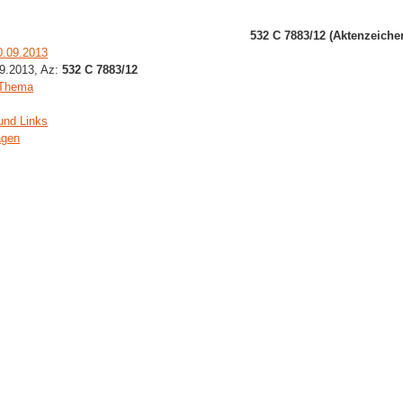
532 C 7883/12 (Aktenzeiche
0.09.2013
09.2013, Az:
532 C 7883/12
 Thema
und Links
agen