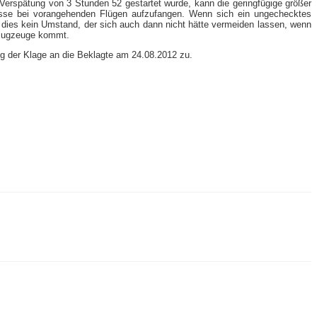
Verspätung von 3 Stunden 52 gestartet wurde, kann die geringfügige größer
nisse bei vorangehenden Flügen aufzufangen. Wenn sich ein ungechecktes
dies kein Umstand, der sich auch dann nicht hätte vermeiden lassen, wenn
Flugzeuge kommt.
ng der Klage an die Beklagte am 24.08.2012 zu.