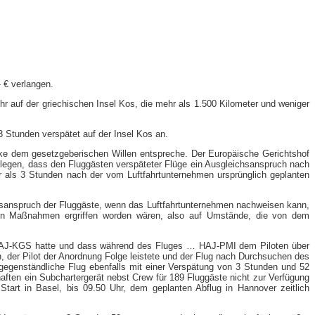
 € verlangen.
 auf der griechischen Insel Kos, die mehr als 1.500 Kilometer und weniger
 Stunden verspätet auf der Insel Kos an.
ücke dem gesetzgeberischen Willen entspreche. Der Europäische Gerichtshof
legen, dass den Fluggästen verspäteter Flüge ein Ausgleichsanspruch nach
her als 3 Stunden nach der vom Luftfahrtunternehmen ursprünglich geplanten
sanspruch der Fluggäste, wenn das Luftfahrtunternehmen nachweisen kann,
ren Maßnahmen ergriffen worden wären, also auf Umstände, die von dem
 HAJ-​KGS hatte und dass während des Fluges … HAJ-​PMI dem Piloten über
, der Pilot der Anordnung Folge leistete und der Flug nach Durchsuchen des
gegenständliche Flug ebenfalls mit einer Verspätung von 3 Stunden und 52
aften ein Subchartergerät nebst Crew für 189 Fluggäste nicht zur Verfügung
art in Basel, bis 09.50 Uhr, dem geplanten Abflug in Hannover zeitlich