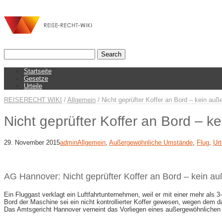
Startseite
Gesetze
Urteile
REISERECHT WIKI
/
Allgemein
/
Nicht geprüfter Koffer an Bord – kein au
Nicht geprüfter Koffer an Bord – 
29. November 2015
admin
Allgemein
,
Außergewöhnliche Umstände
,
Flug
,
Urt
AG Hannover: Nicht geprüfter Koffer an Bord – kein 
Ein Fluggast verklagt ein Luftfahrtunternehmen, weil er mit einer mehr al
Bord der Maschine sei ein nicht kontrollierter Koffer gewesen, wegen dem
Das Amtsgericht Hannover verneint das Vorliegen eines außergewöhnlichen