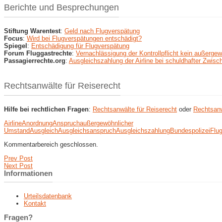
Berichte und Besprechungen
Stiftung Warentest
:
Geld nach Flug­verspätung
Focus
:
Wird bei Flugverspätungen entschädigt?
Spiegel
:
Entschädigung für Flugverspätung
Forum Fluggastrechte
:
Vernachlässigung der Kontrollpflicht kein außerge
Passagierrechte.org
:
Ausgleichszahlung der Airline bei schuldhafter Zwis
Rechtsanwälte für Reiserecht
Hilfe bei rechtlichen Fragen
:
Rechtsanwälte für Reiserecht
oder
Rechtsanw
Airline
Anordnung
Anspruch
außergewöhnlicher
Umstand
Ausgleich
Ausgleichsanspruch
Ausgleichszahlung
Bundespolizei
Flu
Kommentarbereich geschlossen.
Prev Post
Next Post
Informationen
Urteilsdatenbank
Kontakt
Fragen?