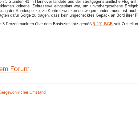
n 3 Stunden 41 in Hannover landete und der streitgegenständliche Flug mit 
klagten keinerlei Zeitreserve eingeplant war, um unvorhergesehene Ereig
ung der Bundespolizei zu Kontrollzwecken deswegen landen muss, ist auch 
agten dafür Sorge zu tragen, dass kein ungechecktes Gepäck an Bord ihrer 
von 5 Prozentpunkten über dem Basiszinssatz gemäß
§ 291 BGB
seit Zustellu
erem Forum
.
außergewöhnlicher Umstand