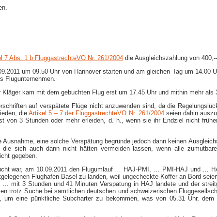
en.
el 7 Abs. 1 b FluggastrechteVO Nr. 261/2004
die Ausgleichszahlung von 400,-​-
09.2011 um 09.50 Uhr von Hannover starten und am gleichen Tag um 14.00 Uhr
des Flugunternehmen.
r Kläger kam mit dem gebuchten Flug erst um 17.45 Uhr und mithin mehr als 3
orschriften auf verspätete Flüge nicht anzuwenden sind, da die Regelungsl
ieden, die
Artikel 5 – 7 der FluggastrechteVO Nr. 261/2004
seien dahin auszu
st von 3 Stunden oder mehr erleiden, d. h., wenn sie ihr Endziel nicht frü
te Ausnahme, eine solche Verspätung begründe jedoch dann keinen Ausgleich
 die sich auch dann nicht hätten vermeiden lassen, wenn alle zumutba
nicht gegeben.
 gebucht war, am 10.09.2011 den Flugumlauf … HAJ-​PMI, … PMI-​HAJ und …
tgelegenen Flughafen Basel zu landen, weil ungecheckte Koffer an Bord seien
 … mit 3 Stunden und 41 Minuten Verspätung in HAJ landete und der streit
gten trotz Suche bei sämtlichen deutschen und schweizerischen Fluggesellsch
en, um eine pünktliche Subcharter zu bekommen, was von 05.31 Uhr, dem St