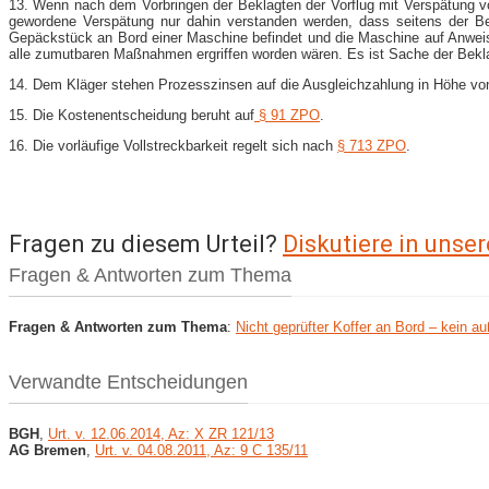
13. Wenn nach dem Vorbringen der Beklagten der Vorflug mit Verspätung vo
gewordene Verspätung nur dahin verstanden werden, dass seitens der Be
Gepäckstück an Bord einer Maschine befindet und die Maschine auf Anweis
alle zumutbaren Maßnahmen ergriffen worden wären. Es ist Sache der Bekl
14. Dem Kläger stehen Prozesszinsen auf die Ausgleichzahlung in Höhe 
15. Die Kostenentscheidung beruht auf
§ 91 ZPO
.
16. Die vorläufige Vollstreckbarkeit regelt sich nach
§ 713 ZPO
.
Fragen zu diesem Urteil?
Diskutiere in uns
Fragen & Antworten zum Thema
Fragen & Antworten zum Thema
:
Nicht geprüfter Koffer an Bord – kein 
Verwandte Entscheidungen
BGH
,
Urt. v. 12.06.2014, Az: X ZR 121/13
AG Bremen
,
Urt. v. 04.08.2011, Az: 9 C 135/11