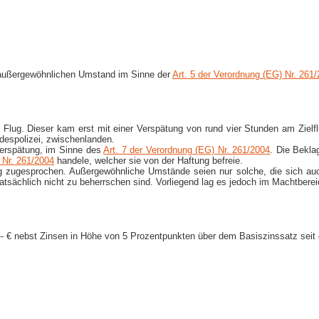
n außergewöhnlichen Umstand im Sinne der
Art. 5 der Verordnung (EG) Nr. 261
n Flug. Dieser kam erst mit einer Verspätung von rund vier Stunden am Zielf
despolizei, zwischenlanden.
verspätung, im Sinne des
Art. 7 der Verordnung (EG) Nr. 261/2004
. Die Bekla
 Nr. 261/2004
handele, welcher sie von der Haftung befreie.
g zugesprochen. Außergewöhnliche Umstände seien nur solche, die sich a
atsächlich nicht zu beherrschen sind. Vorliegend lag es jedoch im Machtbere
0,-​- € nebst Zinsen in Höhe von 5 Prozentpunkten über dem Basiszinssatz sei