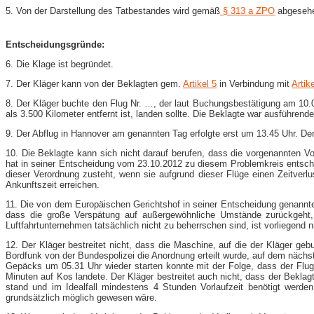
5. Von der Darstellung des Tatbestandes wird gemäß
§ 313 a ZPO
abgeseh
Entscheidungsgründe:
6. Die Klage ist begründet.
7. Der Kläger kann von der Beklagten gem.
Artikel 5
in Verbindung mit
Artik
8. Der Kläger buchte den Flug Nr. …, der laut Buchungsbestätigung am 10.
als 3.500 Kilometer entfernt ist, landen sollte. Die Beklagte war ausführen
9. Der Abflug in Hannover am genannten Tag erfolgte erst um 13.45 Uhr. De
10. Die Beklagte kann sich nicht darauf berufen, dass die vorgenannten V
hat in seiner Entscheidung vom 23.10.2012 zu diesem Problemkreis entsch
dieser Verordnung zusteht, wenn sie aufgrund dieser Flüge einen Zeitverlu
Ankunftszeit erreichen.
11. Die von dem Europäischen Gerichtshof in seiner Entscheidung genann
dass die große Verspätung auf außergewöhnliche Umstände zurückgeht,
Luftfahrtunternehmen tatsächlich nicht zu beherrschen sind, ist vorliegend 
12. Der Kläger bestreitet nicht, dass die Maschine, auf die der Kläger
Bordfunk von der Bundespolizei die Anordnung erteilt wurde, auf dem nächs
Gepäcks um 05.31 Uhr wieder starten konnte mit der Folge, dass der Flug
Minuten auf Kos landete. Der Kläger bestreitet auch nicht, dass der Bekla
stand und im Idealfall mindestens 4 Stunden Vorlaufzeit benötigt werd
grundsätzlich möglich gewesen wäre.