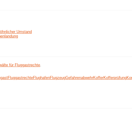
wöhnlicher Umstand
chenlandung
älte für Fluggastrechte
.
ggast
Fluggastrechte
Flughafen
Flugzeug
Gefahrenabwehr
Koffer
Kofferprüfung
Kon