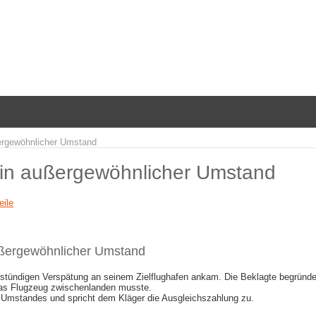
ßergewöhnlicher Umstand
kein außergewöhnlicher Umstand
eile
außergewöhnlicher Umstand
s 3-stündigen Verspätung an seinem Zielflughafen ankam. Die Beklagte begrü
 das Flugzeug zwischenlanden musste.
 Umstandes und spricht dem Kläger die Ausgleichszahlung zu.