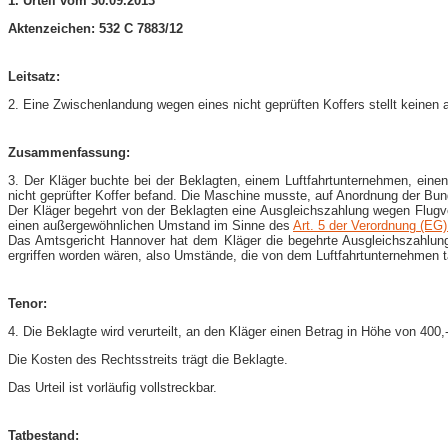
1. Urteil vom 30.09.2013
Aktenzeichen: 532 C 7883/12
Leitsatz:
2. Eine Zwischenlandung wegen eines nicht geprüften Koffers stellt keine
Zusammenfassung:
3. Der Kläger buchte bei der Beklagten, einem Luftfahrtunternehmen, eine
nicht geprüfter Koffer befand. Die Maschine musste, auf Anordnung der Bun
Der Kläger begehrt von der Beklagten eine Ausgleichszahlung wegen Flug
einen außergewöhnlichen Umstand im Sinne des
Art. 5 der Verordnung (EG)
Das Amtsgericht Hannover hat dem Kläger die begehrte Ausgleichszahlun
ergriffen worden wären, also Umstände, die von dem Luftfahrtunternehmen t
Tenor:
4. Die Beklagte wird verurteilt, an den Kläger einen Betrag in Höhe von 40
Die Kosten des Rechtsstreits trägt die Beklagte.
Das Urteil ist vorläufig vollstreckbar.
Tatbestand: