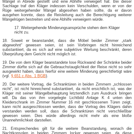
Mängel in Abrede gestellt und eine Abhilfe verweigert hat. Bei dieser
Sachlage traf den Kläger indessen kein Verschulden, wenn er von der
Rüge weitergehender Mängel abgesehen haben sollte, da er davon
ausgehen konnte, dass die Reisleitung auch die Berechtigung weiterer
Mängelrügen bestreiten und eine Abhilfe verweigern würde.
17. Weitergehende Minderungsansprüche stehen dem Kläger
nicht zu.
18. Soweit er beanstandet, dass die Möbel beider Zimmer „stark
abgewohnt“ gewesen seien, ist sein Vorbringen nicht hinreichend
substantiiert, da es sich auf eine subjektive Wertung beschränkt, deren
Überprüfung dem Gericht nicht möglich ist.
19. Die von dem Kläger beanstandete lose Rückwand der Schränke beider
Zimmer dürfte sich auf die Gebrauchstauglichkeit der Reise nicht so sehr
ausgewirkt haben, dass hierfür eine weitere Minderung gerechtfertigt wäre
(vgl.
§ 651 c Abs. 1 BGB
).
20. Der weitere Vortrag, die Schranktüren in beiden Zimmern „schlossen
nicht“, ist nicht hinreichend substantiiert, da nicht ersichtlich ist, was der
Kläger mit seiner Mängelbehauptung letztendlich zum Ausdruck bringen
will. Da das von ihm vorgelegte Lichtbild Anlage K 4 unten den
Kleiderschrank im Zimmer Nummer 16 mit geschlossenen Türen zeigt,
kann nicht ausgeschlossen werden, dass der Vortrag des Klägers dahin
verstanden werden soll, dass die Schranktüren nicht verschließbar
gewesen seien. Dies würde allerdings nicht mehr als eine bloße
Unannehmlichkeit darstellen.
21. Entsprechendes gilt für die weitere Beanstandung, wonach die
Nachtkonsolen in beiden Zimmern locker gewesen seien, da diese