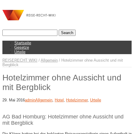
Startseite
Gesetze
Urteile
REISERECHT WIKI
/
Allgemein
/
Hotelzimmer ohne Aussicht und mit
Bergblick
Hotelzimmer ohne Aussicht und
mit Bergblick
29. Mai 2016
admin
Allgemein
,
Hotel
,
Hotelzimmer
,
Urteile
AG Bad Homburg: Hotelzimmer ohne Aussicht und
mit Bergblick
Die Kläger hatten bei der beklagten Reiseveranstalterin einen Aufenthalt in