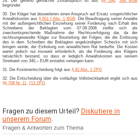
29. Der geltend gemachte Zinsanspruch ist aus
§§ 286
,
288 BGB
begründet.
30. Der Kläger hat desweiteren einen Anspruch auf Ersatz vorgerichtlicher
Anwaltskosten aus
§ 651 f Abs. 1 BGB
. Die Beauftragung seiner Anwälte
mit der außergerichtlichen Einziehung seiner Forderung nach Erhalt des
Schreibens der Beklagten vom 07.09.2006 stellte sich als
zweckentsprechende Maßnahme der Rechtsverfolgung dar, da der
rechtsungewandte Kläger zur Beurteilung der Folgen, die die Einlösung
des in dem Schreiben der Beklagten angekündigten Schecks mit sich
bringen würde, der Einholung von anwaltlichem Rat bedurfte. Die Kosten
waren jedoch nur insoweit erforderlich, als die Forderung des Klägers
tatsächlich bestand, so dass er lediglich Anwaltskosten aus seinem
Streitwert von 345,– EUR erstattet verlangen kann.
31. Die Kostenentscheidung folgt aus
§ 92 Abs. 1 ZPO
.
32. Die Entscheidung über die vorläufige Vollstreckbarkeit ergibt sich aus
§§ 708 Nr. 11
,
713 ZPO
.
Fragen zu diesem Urteil?
Diskutiere in
unserem Forum
.
Fragen & Antworten zum Thema