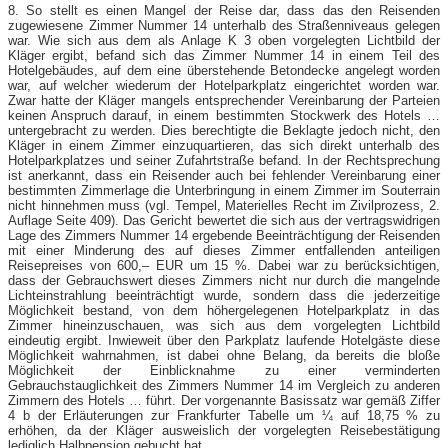
8. So stellt es einen Mangel der Reise dar, dass das den Reisenden
zugewiesene Zimmer Nummer 14 unterhalb des Straßenniveaus gelegen
war. Wie sich aus dem als Anlage K 3 oben vorgelegten Lichtbild der
Kläger ergibt, befand sich das Zimmer Nummer 14 in einem Teil des
Hotelgebäudes, auf dem eine überstehende Betondecke angelegt worden
war, auf welcher wiederum der Hotelparkplatz eingerichtet worden war.
Zwar hatte der Kläger mangels entsprechender Vereinbarung der Parteien
keinen Anspruch darauf, in einem bestimmten Stockwerk des Hotels …
untergebracht zu werden. Dies berechtigte die Beklagte jedoch nicht, den
Kläger in einem Zimmer einzuquartieren, das sich direkt unterhalb des
Hotelparkplatzes und seiner Zufahrtstraße befand. In der Rechtsprechung
ist anerkannt, dass ein Reisender auch bei fehlender Vereinbarung einer
bestimmten Zimmerlage die Unterbringung in einem Zimmer im Souterrain
nicht hinnehmen muss (vgl. Tempel, Materielles Recht im Zivilprozess, 2.
Auflage Seite 409). Das Gericht bewertet die sich aus der vertragswidrigen
Lage des Zimmers Nummer 14 ergebende Beeinträchtigung der Reisenden
mit einer Minderung des auf dieses Zimmer entfallenden anteiligen
Reisepreises von 600,– EUR um 15 %. Dabei war zu berücksichtigen,
dass der Gebrauchswert dieses Zimmers nicht nur durch die mangelnde
Lichteinstrahlung beeinträchtigt wurde, sondern dass die jederzeitige
Möglichkeit bestand, von dem höhergelegenen Hotelparkplatz in das
Zimmer hineinzuschauen, was sich aus dem vorgelegten Lichtbild
eindeutig ergibt. Inwieweit über den Parkplatz laufende Hotelgäste diese
Möglichkeit wahrnahmen, ist dabei ohne Belang, da bereits die bloße
Möglichkeit der Einblicknahme zu einer verminderten
Gebrauchstauglichkeit des Zimmers Nummer 14 im Vergleich zu anderen
Zimmern des Hotels … führt. Der vorgenannte Basissatz war gemäß Ziffer
4 b der Erläuterungen zur Frankfurter Tabelle um ¼ auf 18,75 % zu
erhöhen, da der Kläger ausweislich der vorgelegten Reisebestätigung
lediglich Halbpension gebucht hat.