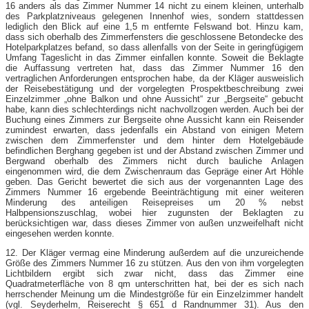
16 anders als das Zimmer Nummer 14 nicht zu einem kleinen, unterhalb
des Parkplatzniveaus gelegenen Innenhof wies, sondern stattdessen
lediglich den Blick auf eine 1,5 m entfernte Felswand bot. Hinzu kam,
dass sich oberhalb des Zimmerfensters die geschlossene Betondecke des
Hotelparkplatzes befand, so dass allenfalls von der Seite in geringfügigem
Umfang Tageslicht in das Zimmer einfallen konnte. Soweit die Beklagte
die Auffassung vertreten hat, dass das Zimmer Nummer 16 den
vertraglichen Anforderungen entsprochen habe, da der Kläger ausweislich
der Reisebestätigung und der vorgelegten Prospektbeschreibung zwei
Einzelzimmer „ohne Balkon und ohne Aussicht“ zur „Bergseite“ gebucht
habe, kann dies schlechterdings nicht nachvollzogen werden. Auch bei der
Buchung eines Zimmers zur Bergseite ohne Aussicht kann ein Reisender
zumindest erwarten, dass jedenfalls ein Abstand von einigen Metern
zwischen dem Zimmerfenster und dem hinter dem Hotelgebäude
befindlichen Berghang gegeben ist und der Abstand zwischen Zimmer und
Bergwand oberhalb des Zimmers nicht durch bauliche Anlagen
eingenommen wird, die dem Zwischenraum das Gepräge einer Art Höhle
geben. Das Gericht bewertet die sich aus der vorgenannten Lage des
Zimmers Nummer 16 ergebende Beeinträchtigung mit einer weiteren
Minderung des anteiligen Reisepreises um 20 % nebst
Halbpensionszuschlag, wobei hier zugunsten der Beklagten zu
berücksichtigen war, dass dieses Zimmer von außen unzweifelhaft nicht
eingesehen werden konnte.
12. Der Kläger vermag eine Minderung außerdem auf die unzureichende
Größe des Zimmers Nummer 16 zu stützen. Aus den von ihm vorgelegten
Lichtbildern ergibt sich zwar nicht, dass das Zimmer eine
Quadratmeterfläche von 8 qm unterschritten hat, bei der es sich nach
herrschender Meinung um die Mindestgröße für ein Einzelzimmer handelt
(vgl. Seyderhelm, Reiserecht § 651 d Randnummer 31). Aus den