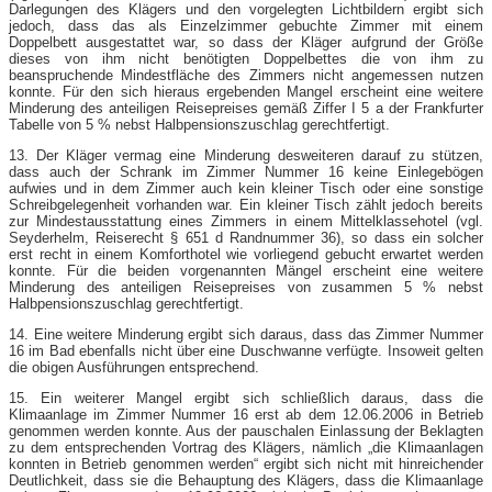
Darlegungen des Klägers und den vorgelegten Lichtbildern ergibt sich
jedoch, dass das als Einzelzimmer gebuchte Zimmer mit einem
Doppelbett ausgestattet war, so dass der Kläger aufgrund der Größe
dieses von ihm nicht benötigten Doppelbettes die von ihm zu
beanspruchende Mindestfläche des Zimmers nicht angemessen nutzen
konnte. Für den sich hieraus ergebenden Mangel erscheint eine weitere
Minderung des anteiligen Reisepreises gemäß Ziffer I 5 a der Frankfurter
Tabelle von 5 % nebst Halbpensionszuschlag gerechtfertigt.
13. Der Kläger vermag eine Minderung desweiteren darauf zu stützen,
dass auch der Schrank im Zimmer Nummer 16 keine Einlegebögen
aufwies und in dem Zimmer auch kein kleiner Tisch oder eine sonstige
Schreibgelegenheit vorhanden war. Ein kleiner Tisch zählt jedoch bereits
zur Mindestausstattung eines Zimmers in einem Mittelklassehotel (vgl.
Seyderhelm, Reiserecht § 651 d Randnummer 36), so dass ein solcher
erst recht in einem Komforthotel wie vorliegend gebucht erwartet werden
konnte. Für die beiden vorgenannten Mängel erscheint eine weitere
Minderung des anteiligen Reisepreises von zusammen 5 % nebst
Halbpensionszuschlag gerechtfertigt.
14. Eine weitere Minderung ergibt sich daraus, dass das Zimmer Nummer
16 im Bad ebenfalls nicht über eine Duschwanne verfügte. Insoweit gelten
die obigen Ausführungen entsprechend.
15. Ein weiterer Mangel ergibt sich schließlich daraus, dass die
Klimaanlage im Zimmer Nummer 16 erst ab dem 12.06.2006 in Betrieb
genommen werden konnte. Aus der pauschalen Einlassung der Beklagten
zu dem entsprechenden Vortrag des Klägers, nämlich „die Klimaanlagen
konnten in Betrieb genommen werden“ ergibt sich nicht mit hinreichender
Deutlichkeit, dass sie die Behauptung des Klägers, dass die Klimaanlage