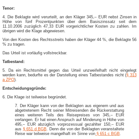
Tenor:
4. Die Beklagte wird verurteilt, an den Kläger 345,– EUR nebst Zinsen in
Höhe von fünf Prozentpunkten über dem Basiszinssatz seit dem
11.10.2006 zuzüglich 47,33 EUR vorgerichtlicher Kosten zu zahlen. Im
übrigen wird die Klage abgewiesen.
Von den Kosten des Rechtsstreits haben der Kläger 44 %, die Beklagte 56
% zu tragen.
Das Urteil ist vorläufig vollstreckbar.
Tatbestand:
5. Da ein Rechtsmittel gegen das Urteil unzweifelhaft nicht eingelegt
werden kann, bedurfte es der Darstellung eines Tatbestandes nicht (
§ 313
a ZPO
).
Entscheidungsgründe:
6. Die Klage ist teilweise begründet.
7. Der Kläger kann von der Beklagten aus eigenem und aus
abgetretenem Recht seiner Mitreisenden die Rückerstattung
eines weiteren Teils des Reisepreises von 345,– EUR
verlangen. Er hat einen Anspruch auf Minderung in Höhe von
495,– EUR abzüglich vorprozessual gezahlter 150,– EUR
aus
§ 651 d BGB
. Denn die von der Beklagten veranstaltete
Reise war teilweise mangelhaft im Sinne von
§ 651 c BGB
.