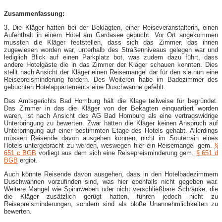
Zusammenfassung:
3. Die Kläger hatten bei der Beklagten, einer Reiseveranstalterin, einen
Aufenthalt in einem Hotel am Gardasee gebucht. Vor Ort angekommen
mussten die Kläger feststellen, dass sich das Zimmer, das ihnen
zugewiesen worden war, unterhalb des Straßenniveaus gelegen war und
lediglich Blick auf einen Parkplatz bot, was zudem dazu führt, dass
andere Hotelgäste die in das Zimmer der Kläger schauen konnten. Dies
stellt nach Ansicht der Kläger einen Reisemangel dar für den sie nun eine
Reisepreisminderung fordern. Des Weiteren habe im Badezimmer des
gebuchten Hotelappartements eine Duschwanne gefehlt.
Das Amtsgerichts Bad Homburg hält die Klage teilweise für begründet.
Das Zimmer in das die Kläger von der Bekagten einquartiert worden
waren, ist nach Ansicht des AG Bad Homburg als eine vertragswidrige
Unterbringung zu bewerten. Zwar hätten die Kläger keinen Anspruch auf
Unterbringung auf einer bestimmten Etage des Hotels gehabt. Allerdings
müssen Reisende davon ausgehen können, nicht im Souterrain eines
Hotels untergebracht zu werden, weswegen hier ein Reisemangel gem.
§
651 c BGB
vorliegt aus dem sich eine Reisepreisminderung gem.
§ 651 d
BGB
ergibt.
Auch könnte Reisende davon ausgehen, dass in den Hotelbadezimmern
Duschwannen vorzufinden sind, was hier ebenfalls nicht gegeben war.
Weitere Mängel wie Spinnweben oder nicht verschließbare Schränke, die
die Kläger zusätzlich gerügt hatten, führen jedoch nicht zu
Reisepreisminderungen, sondern sind als bloße Unannehmlichkeiten zu
bewerten.