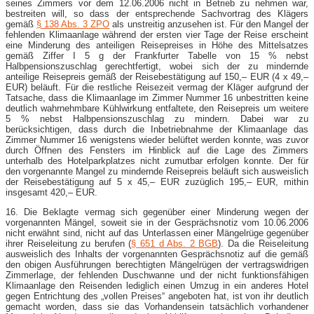
seines Zimmers vor dem 12.06.2006 nicht in Betrieb zu nehmen war,
bestreiten will, so dass der entsprechende Sachvortrag des Klägers
gemäß
§ 138 Abs. 3 ZPO
als unstreitig anzusehen ist. Für den Mangel der
fehlenden Klimaanlage während der ersten vier Tage der Reise erscheint
eine Minderung des anteiligen Reisepreises in Höhe des Mittelsatzes
gemäß Ziffer I 5 g der Frankfurter Tabelle von 15 % nebst
Halbpensionszuschlag gerechtfertigt, wobei sich der zu mindernde
anteilige Reisepreis gemäß der Reisebestätigung auf 150,– EUR (4 x 49,–
EUR) beläuft. Für die restliche Reisezeit vermag der Kläger aufgrund der
Tatsache, dass die Klimaanlage im Zimmer Nummer 16 unbestritten keine
deutlich wahrnehmbare Kühlwirkung entfaltete, den Reisepreis um weitere
5 % nebst Halbpensionszuschlag zu mindern. Dabei war zu
berücksichtigen, dass durch die Inbetriebnahme der Klimaanlage das
Zimmer Nummer 16 wenigstens wieder belüftet werden konnte, was zuvor
durch Öffnen des Fensters im Hinblick auf die Lage des Zimmers
unterhalb des Hotelparkplatzes nicht zumutbar erfolgen konnte. Der für
den vorgenannte Mangel zu mindernde Reisepreis beläuft sich ausweislich
der Reisebestätigung auf 5 x 45,– EUR zuzüglich 195,– EUR, mithin
insgesamt 420,– EUR.
16. Die Beklagte vermag sich gegenüber einer Minderung wegen der
vorgenannten Mängel, soweit sie in der Gesprächsnotiz vom 10.06.2006
nicht erwähnt sind, nicht auf das Unterlassen einer Mängelrüge gegenüber
ihrer Reiseleitung zu berufen (
§ 651 d Abs. 2 BGB
). Da die Reiseleitung
ausweislich des Inhalts der vorgenannten Gesprächsnotiz auf die gemäß
den obigen Ausführungen berechtigten Mängelrügen der vertragswidrigen
Zimmerlage, der fehlenden Duschwanne und der nicht funktionsfähigen
Klimaanlage den Reisenden lediglich einen Umzug in ein anderes Hotel
gegen Entrichtung des „vollen Preises“ angeboten hat, ist von ihr deutlich
gemacht worden, dass sie das Vorhandensein tatsächlich vorhandener