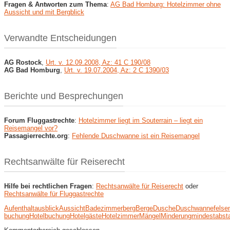
Fragen & Antworten zum Thema
:
AG Bad Homburg: Hotelzimmer ohne
Aussicht und mit Bergblick
Verwandte Entscheidungen
AG Rostock
,
Urt. v. 12.09.2008, Az: 41 C 190/08
AG Bad Homburg
,
Urt. v. 19.07.2004, Az: 2 C 1390/03
Berichte und Besprechungen
Forum Fluggastrechte
:
Hotelzimmer liegt im Souterrain – liegt ein
Reisemangel vor?
Passagierrechte.org
:
Fehlende Duschwanne ist ein Reisemangel
Rechtsanwälte für Reiserecht
Hilfe bei rechtlichen Fragen
:
Rechtsanwälte für Reiserecht
oder
Rechtsanwälte für Fluggastrechte
Aufenthalt
ausblick
Aussicht
Badezimmer
berg
Berge
Dusche
Duschwanne
felse
buchung
Hotelbuchung
Hotelgäste
Hotelzimmer
Mängel
Minderung
mindestabst