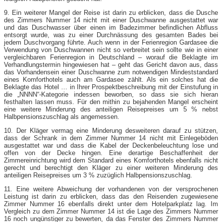
9. Ein weiterer Mangel der Reise ist darin zu erblicken, dass die Dusche
des Zimmers Nummer 14 nicht mit einer Duschwanne ausgestattet war
und das Duschwasser über einen im Badezimmer befindlichen Abfluss
entsorgt wurde, was zu einer Durchnässung des gesamten Bades bei
jedem Duschvorgang führte. Auch wenn in der Ferienregion Gardasee die
Verwendung von Duschwannen nicht so verbreitet sein sollte wie in einer
vergleichbaren Ferienregion in Deutschland – worauf die Beklagte im
Verhandlungstermin hingewiesen hat – geht das Gericht davon aus, dass
das Vorhandensein einer Duschwanne zum notwendigen Mindeststandard
eines Komforthotels auch am Gardasee zählt. Als ein solches hat die
Beklagte das Hotel … in Ihrer Prospektbeschreibung mit der Einstufung in
die „NNNN“-Kategorie indessen beworben, so dass sie sich hieran
festhalten lassen muss. Für den mithin zu bejahenden Mangel erscheint
eine weitere Minderung des anteiligen Reisepreises um 5 % nebst
Halbpensionszuschlag als angemessen.
10. Der Kläger vermag eine Minderung desweiteren darauf zu stützen,
dass der Schrank in dem Zimmer Nummer 14 nicht mit Einlegeböden
ausgestattet war und dass die Kabel der Deckenbeleuchtung lose und
offen von der Decke hingen. Eine derartige Beschaffenheit der
Zimmereinrichtung wird dem Standard eines Komforthotels ebenfalls nicht
gerecht und berechtigt den Kläger zu einer weiteren Minderung des
anteiligen Reisepreises um 3 % zuzüglich Halbpensionszuschlag.
11. Eine weitere Abweichung der vorhandenen von der versprochenen
Leistung ist darin zu erblicken, dass das den Reisenden zugewiesene
Zimmer Nummer 16 ebenfalls direkt unter dem Hotelparkplatz lag. Im
Vergleich zu dem Zimmer Nummer 14 ist die Lage des Zimmers Nummer
16 noch ungünstiger zu bewerten, da das Fenster des Zimmers Nummer