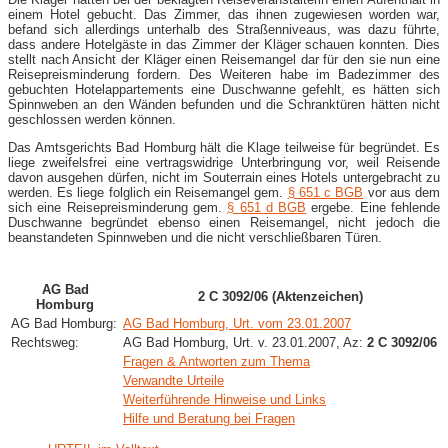
einem Hotel gebucht. Das Zimmer, das ihnen zugewiesen worden war,
befand sich allerdings unterhalb des Straßenniveaus, was dazu führte,
dass andere Hotelgäste in das Zimmer der Kläger schauen konnten. Dies
stellt nach Ansicht der Kläger einen Reisemangel dar für den sie nun eine
Reisepreisminderung fordern. Des Weiteren habe im Badezimmer des
gebuchten Hotelappartements eine Duschwanne gefehlt, es hätten sich
Spinnweben an den Wänden befunden und die Schranktüren hätten nicht
geschlossen werden können.
Das Amtsgerichts Bad Homburg hält die Klage teilweise für begründet. Es
liege zweifelsfrei eine vertragswidrige Unterbringung vor, weil Reisende
davon ausgehen dürfen, nicht im Souterrain eines Hotels untergebracht zu
werden. Es liege folglich ein Reisemangel gem.
§ 651 c BGB
vor aus dem
sich eine Reisepreisminderung gem.
§ 651 d BGB
ergebe. Eine fehlende
Duschwanne begründet ebenso einen Reisemangel, nicht jedoch die
beanstandeten Spinnweben und die nicht verschließbaren Türen.
AG Bad
2 C 3092/06 (Aktenzeichen)
Homburg
AG Bad Homburg:
AG Bad Homburg, Urt. vom 23.01.2007
Rechtsweg:
AG Bad Homburg, Urt. v. 23.01.2007, Az:
2 C 3092/06
Fragen & Antworten zum Thema
Verwandte Urteile
Weiterführende Hinweise und Links
Hilfe und Beratung bei Fragen