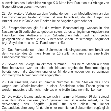
ausweislich des Lichtbildes Anlage K 3 Mitte ihrer Funktion zur Ablage von
Gegenständen gerecht wurden.
22. Der weitere Vortrag zu dem Vorhandensein von Moderflecken an den
Duschvorhängen beider Zimmer ist unsubstantiiert, da der Kläger zur
Anzahl und zur Größe der Flecken keine Angaben gemacht hat.
23. Entsprechendes gilt für die weitere Beanstandung, wonach in den
Nasszellen Silberfische aufgetreten seien, da es an jeglichen Angaben zur
Häufigkeit des Auftretens von Silberfischen fehlt und nicht jedes
gelegentliche Auftreten eines Silberfischs einen Reisemangel begründet
(vgl. Seyderhelm, a. a. O. Randnummer 43).
24. Das Vorhandensein einer Spinnwebe mit eingesponnenem Inhalt vor
dem Fenster des Zimmers Nummer 16 stellt nicht mehr als eine bloße
Unannehmlichkeit dar.
25. Soweit der Spiegel im Zimmer Nummer 16 nur beim Stehen auf dem
Bett benutzbar war, ist die sich hieraus ergebende Beeinträchtigung
bereits durch die Zuerkennung einer Minderung wegen der zu geringen
Zimmergröße hinreichend mit abgegolten.
26. Der Umstand, dass im Zimmer Nummer 16 der Stecker des Föns
wegen des Wackelkontakts in einer Steckdose beim Fönen gehalten
werden musste, stellt nicht mehr als eine bloße Unannehmlichkeit dar.
27. Die weitere Beanstandung, wonach im Zimmer Nummer 16 der Spiegel
über dem Waschbecken „blind“ gewesen sei, ist unsubstantiiert, da die
Verwendung des Begriffs „blind“ für sich allein zu keiner
Zustandsbeschreibung führt, die einer rechtlichen Subsumtion zugänglich