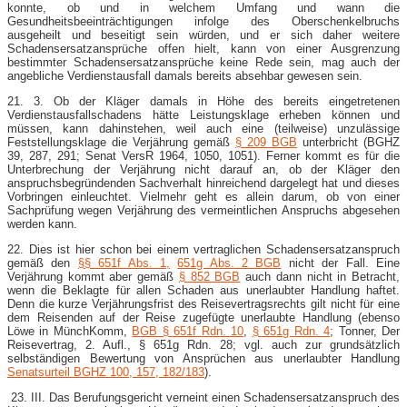
konnte, ob und in welchem Umfang und wann die
Gesundheitsbeeinträchtigungen infolge des Oberschenkelbruchs
ausgeheilt und beseitigt sein würden, und er sich daher weitere
Schadensersatzansprüche offen hielt, kann von einer Ausgrenzung
bestimmter Schadensersatzansprüche keine Rede sein, mag auch der
angebliche Verdienstausfall damals bereits absehbar gewesen sein.
21. 3. Ob der Kläger damals in Höhe des bereits eingetretenen
Verdienstausfallschadens hätte Leistungsklage erheben können und
müssen, kann dahinstehen, weil auch eine (teilweise) unzulässige
Feststellungsklage die Verjährung gemäß
§ 209 BGB
unterbricht (BGHZ
39, 287, 291; Senat VersR 1964, 1050, 1051). Ferner kommt es für die
Unterbrechung der Verjährung nicht darauf an, ob der Kläger den
anspruchsbegründenden Sachverhalt hinreichend dargelegt hat und dieses
Vorbringen einleuchtet. Vielmehr geht es allein darum, ob von einer
Sachprüfung wegen Verjährung des vermeintlichen Anspruchs abgesehen
werden kann.
22. Dies ist hier schon bei einem vertraglichen Schadensersatzanspruch
gemäß den
§§ 651f Abs. 1,
651g Abs. 2 BGB
nicht der Fall. Eine
Verjährung kommt aber gemäß
§ 852 BGB
auch dann nicht in Betracht,
wenn die Beklagte für allen Schaden aus unerlaubter Handlung haftet.
Denn die kurze Verjährungsfrist des Reisevertragsrechts gilt nicht für eine
dem Reisenden auf der Reise zugefügte unerlaubte Handlung (ebenso
Löwe in MünchKomm,
BGB § 651f Rdn. 10
,
§ 651g Rdn. 4
; Tonner, Der
Reisevertrag, 2. Aufl., § 651g Rdn. 28; vgl. auch zur grundsätzlich
selbständigen Bewertung von Ansprüchen aus unerlaubter Handlung
Senatsurteil BGHZ 100, 157, 182/183
).
23. III. Das Berufungsgericht verneint einen Schadensersatzanspruch des