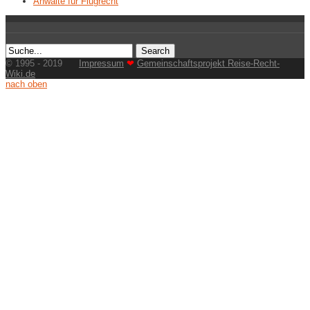
Anwälte für Flugrecht
© 1995 - 2019
Impressum
❤
Gemeinschaftsprojekt Reise-Recht-
Wiki.de
nach oben