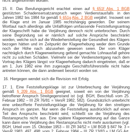
nicht angenommen worden.
15. II. Das Berufungsgericht erachtet einen auf
§ 651f Abs. 1 BGB
gestützten Schadensersatzanspruch wegen Verdienstausfalls in den
Jahren 1982 bis 1984 für gemäß
§ 651g
Abs. 2 BGB
verjährt. Insoweit sei
die Klage erst im Januar 1985 rechtshängig geworden. Der seinem
Wortlaut nach allerdings alle Unfallfolgen umfassende Feststellungsantrag
der Klageschrift habe die Verjährung dennoch nicht unterbrochen. Durch
seine Begründung sei er nämlich auf solche Ansprüche beschränkt
worden, welche sich auf die Wiederherstellung der Gesundheit des Klägers
bezogen hätten und im Zeitpunkt der Klageerhebung weder dem Grunde
noch der Höhe nach abzusehen gewesen seien. Der vom Kläger
nachträglich durch Klageerweiterung geltend gemachte Lohnausfall gehöre
nicht zu solchen Schäden. Vielmehr sei der Verdienstentgang nach dem
Vortrag des Klägers längst vor Klageerhebung dadurch eingetreten, daß er
am 1. Juni 1982 eine ihm zugesagte Geschäftsführerstelle nicht habe
antreten können, die dann anderweit besetzt worden sei.
16. Hiergegen wendet sich die Revision mit Erfolg.
17. 1. Eine Feststellungsklage ist zur Unterbrechung der Verjährung
gemäß
§ 209 Abs. 1 BGB
geeignet, soweit ein von der Verjährung
betroffener Anspruch Streitgegenstand ist (vgl. BGH, Beschluß vom 25.
Februar 1982 – III ZR 76/81 = VersR 1982, 582). Grundsätzlich unterbricht
eine unbezifferte Feststellungsklage die Verjährung für den streitigen
Anspruch im ganzen. Nur wenn die Feststellung ausdrücklich auf einen
Teil des Anspruchs beschränkt wird, schließt sie die Verjährung des
Restanspruchs nicht aus. Eine spätere Klageerweiterung auf das Ganze
kann dann eine Verjährung des Restanspruchs nicht mehr ausräumen (vgl.
BGH, Urteil vom 15. Oktober 1953 – III ZR 34/52 = LM BGB § 847 Nr. 3 =
VersR 1983, 497, 498; vom 2. Februar 1984 – III ZR 13/83 = LM GG Art.