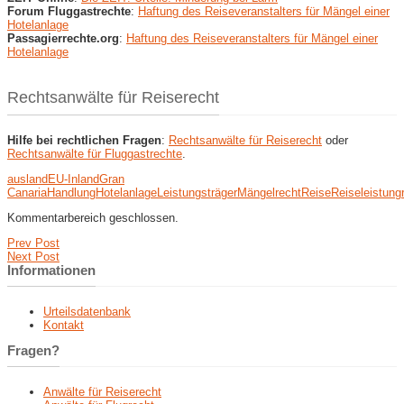
Forum Fluggastrechte
:
Haftung des Reiseveranstalters für Mängel einer
Hotelanlage
Passagierrechte.org
:
Haftung des Reiseveranstalters für Mängel einer
Hotelanlage
Rechtsanwälte für Reiserecht
Hilfe bei rechtlichen Fragen
:
Rechtsanwälte für Reiserecht
oder
Rechtsanwälte für Fluggastrechte
.
ausland
EU-Inland
Gran
Canaria
Handlung
Hotelanlage
Leistungsträger
Mängel
recht
Reise
Reiseleistung
Kommentarbereich geschlossen.
Prev Post
Next Post
Informationen
Urteilsdatenbank
Kontakt
Fragen?
Anwälte für Reiserecht