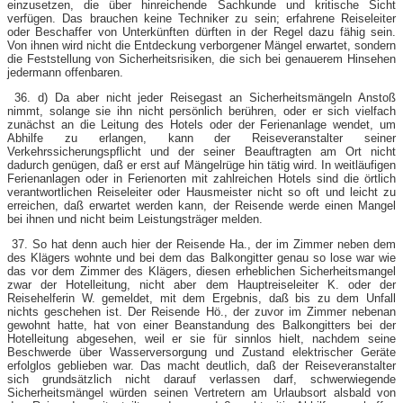
einzusetzen, die über hinreichende Sachkunde und kritische Sicht
verfügen. Das brauchen keine Techniker zu sein; erfahrene Reiseleiter
oder Beschaffer von Unterkünften dürften in der Regel dazu fähig sein.
Von ihnen wird nicht die Entdeckung verborgener Mängel erwartet, sondern
die Feststellung von Sicherheitsrisiken, die sich bei genauerem Hinsehen
jedermann offenbaren.
36. d) Da aber nicht jeder Reisegast an Sicherheitsmängeln Anstoß
nimmt, solange sie ihn nicht persönlich berühren, oder er sich vielfach
zunächst an die Leitung des Hotels oder der Ferienanlage wendet, um
Abhilfe zu erlangen, kann der Reiseveranstalter seiner
Verkehrssicherungspflicht und der seiner Beauftragten am Ort nicht
dadurch genügen, daß er erst auf Mängelrüge hin tätig wird. In weitläufigen
Ferienanlagen oder in Ferienorten mit zahlreichen Hotels sind die örtlich
verantwortlichen Reiseleiter oder Hausmeister nicht so oft und leicht zu
erreichen, daß erwartet werden kann, der Reisende werde einen Mangel
bei ihnen und nicht beim Leistungsträger melden.
37. So hat denn auch hier der Reisende Ha., der im Zimmer neben dem
des Klägers wohnte und bei dem das Balkongitter genau so lose war wie
das vor dem Zimmer des Klägers, diesen erheblichen Sicherheitsmangel
zwar der Hotelleitung, nicht aber dem Hauptreiseleiter K. oder der
Reisehelferin W. gemeldet, mit dem Ergebnis, daß bis zu dem Unfall
nichts geschehen ist. Der Reisende Hö., der zuvor im Zimmer nebenan
gewohnt hatte, hat von einer Beanstandung des Balkongitters bei der
Hotelleitung abgesehen, weil er sie für sinnlos hielt, nachdem seine
Beschwerde über Wasserversorgung und Zustand elektrischer Geräte
erfolglos geblieben war. Das macht deutlich, daß der Reiseveranstalter
sich grundsätzlich nicht darauf verlassen darf, schwerwiegende
Sicherheitsmängel würden seinen Vertretern am Urlaubsort alsbald von