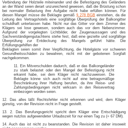
Verbindung der Holzteile miteinander und die Befestigung des Geländers
an der Wand seien derart unzureichend gewesen, daß die Brüstung schon
bei normaler Belastung ihre Aufgabe nicht habe erfüllen können. Für
diesen Mangel müsse die Beklagte gemäß
§ 278 BGB
einstehen, da die
Leitung des Vertragshotels eine sorgfältige Überprüfung der Balkongitter
schuldhaft unterlassen habe. Nicht nur das Gitter vor dem Zimmer des
Klägers sei lose gewesen, sondern auch das vor dem Nebenzimmer.
Aufgrund der vorgelegten Lichtbilder, der Zeugenaussagen und des
Sachverständigengutachtens stehe fest, daß eine gezielte und sorgfältige
Überprüfung zur Entdeckung des Mangels geführt hätte. Die
Erfüllungsgehilfen der
Beklagten seien somit ihrer Verpflichtung, die Hotelgäste vor schweren
Gesundheitsschäden zu bewahren, nicht mit der gebotenen Sorgfalt
nachgekommen.
11. Ein Mitverschulden dadurch, daß er das Balkongeländer
zu stark belastet oder den Mangel der Befestigung nicht
erkannt habe, sei dem Kläger nicht nachzuweisen. Die
Beklagte könne sich auch nicht auf eine betragsmäßige
Beschränkung ihrer Haftung berufen, da ihre Reise- und
Zahlungsbedingungen nicht wirksam in den Reisevertrag
einbezogen worden seien.
12. Das alles läßt Rechtsfehler nicht erkennen und wird, dem Kläger
günstig, von der Revision nicht in Frage gestellt.
13. 2. Das Berufungsgericht spricht dem Kläger eine Entschädigung
wegen nutzlos aufgewendeter Urlaubszeit für nur einen Tag zu (= 67 DM).
14. Auch das ist nicht zu beanstanden. Die Revision ist daher insoweit