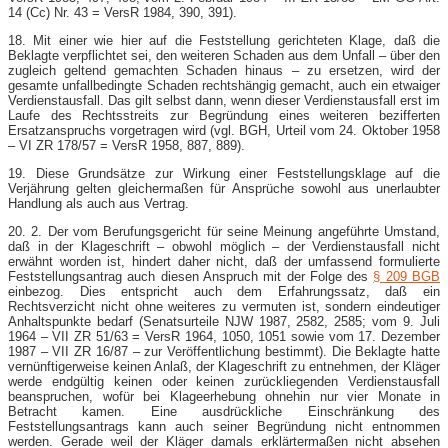
14 (Cc) Nr. 43 = VersR 1984, 390, 391).
18. Mit einer wie hier auf die Feststellung gerichteten Klage, daß die
Beklagte verpflichtet sei, den weiteren Schaden aus dem Unfall – über den
zugleich geltend gemachten Schaden hinaus – zu ersetzen, wird der
gesamte unfallbedingte Schaden rechtshängig gemacht, auch ein etwaiger
Verdienstausfall. Das gilt selbst dann, wenn dieser Verdienstausfall erst im
Laufe des Rechtsstreits zur Begründung eines weiteren bezifferten
Ersatzanspruchs vorgetragen wird (vgl. BGH, Urteil vom 24. Oktober 1958
– VI ZR 178/57 = VersR 1958, 887, 889).
19. Diese Grundsätze zur Wirkung einer Feststellungsklage auf die
Verjährung gelten gleichermaßen für Ansprüche sowohl aus unerlaubter
Handlung als auch aus Vertrag.
20. 2. Der vom Berufungsgericht für seine Meinung angeführte Umstand,
daß in der Klageschrift – obwohl möglich – der Verdienstausfall nicht
erwähnt worden ist, hindert daher nicht, daß der umfassend formulierte
Feststellungsantrag auch diesen Anspruch mit der Folge des
§ 209 BGB
einbezog. Dies entspricht auch dem Erfahrungssatz, daß ein
Rechtsverzicht nicht ohne weiteres zu vermuten ist, sondern eindeutiger
Anhaltspunkte bedarf (Senatsurteile NJW 1987, 2582, 2585; vom 9. Juli
1964 – VII ZR 51/63 = VersR 1964, 1050, 1051 sowie vom 17. Dezember
1987 – VII ZR 16/87 – zur Veröffentlichung bestimmt). Die Beklagte hatte
vernünftigerweise keinen Anlaß, der Klageschrift zu entnehmen, der Kläger
werde endgültig keinen oder keinen zurückliegenden Verdienstausfall
beanspruchen, wofür bei Klageerhebung ohnehin nur vier Monate in
Betracht kamen. Eine ausdrückliche Einschränkung des
Feststellungsantrags kann auch seiner Begründung nicht entnommen
werden. Gerade weil der Kläger damals erklärtermaßen nicht absehen