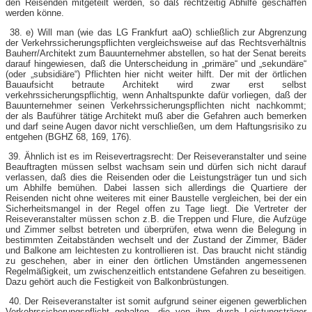
den Reisenden mitgeteilt werden, so daß rechtzeitig Abhilfe geschaffen
werden könne.
38. e) Will man (wie das LG Frankfurt aaO) schließlich zur Abgrenzung
der Verkehrssicherungspflichten vergleichsweise auf das Rechtsverhältnis
Bauherr/Architekt zum Bauunternehmer abstellen, so hat der Senat bereits
darauf hingewiesen, daß die Unterscheidung in „primäre“ und „sekundäre“
(oder „subsidiäre“) Pflichten hier nicht weiter hilft. Der mit der örtlichen
Bauaufsicht betraute Architekt wird zwar erst selbst
verkehrssicherungspflichtig, wenn Anhaltspunkte dafür vorliegen, daß der
Bauunternehmer seinen Verkehrssicherungspflichten nicht nachkommt;
der als Bauführer tätige Architekt muß aber die Gefahren auch bemerken
und darf seine Augen davor nicht verschließen, um dem Haftungsrisiko zu
entgehen (BGHZ 68, 169, 176).
39. Ähnlich ist es im Reisevertragsrecht: Der Reiseveranstalter und seine
Beauftragten müssen selbst wachsam sein und dürfen sich nicht darauf
verlassen, daß dies die Reisenden oder die Leistungsträger tun und sich
um Abhilfe bemühen. Dabei lassen sich allerdings die Quartiere der
Reisenden nicht ohne weiteres mit einer Baustelle vergleichen, bei der ein
Sicherheitsmangel in der Regel offen zu Tage liegt. Die Vertreter der
Reiseveranstalter müssen schon z.B. die Treppen und Flure, die Aufzüge
und Zimmer selbst betreten und überprüfen, etwa wenn die Belegung in
bestimmten Zeitabständen wechselt und der Zustand der Zimmer, Bäder
und Balkone am leichtesten zu kontrollieren ist. Das braucht nicht ständig
zu geschehen, aber in einer den örtlichen Umständen angemessenen
Regelmäßigkeit, um zwischenzeitlich entstandene Gefahren zu beseitigen.
Dazu gehört auch die Festigkeit von Balkonbrüstungen.
40. Der Reiseveranstalter ist somit aufgrund seiner eigenen gewerblichen
Verkehrssicherungspflicht gehalten, die von ihm durch Leistungsträger