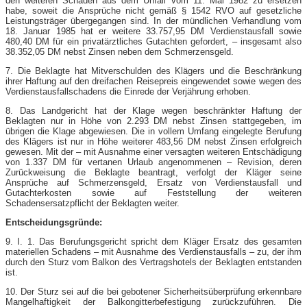
den weiteren Schaden aus dem Unfall vom 11. Mai 1982 zu ersetzen
habe, soweit die Ansprüche nicht gemäß § 1542 RVO auf gesetzliche
Leistungsträger übergegangen sind. In der mündlichen Verhandlung vom
18. Januar 1985 hat er weitere 33.757,95 DM Verdienstausfall sowie
480,40 DM für ein privatärztliches Gutachten gefordert, – insgesamt also
38.352,05 DM nebst Zinsen neben dem Schmerzensgeld.
7. Die Beklagte hat Mitverschulden des Klägers und die Beschränkung
ihrer Haftung auf den dreifachen Reisepreis eingewendet sowie wegen des
Verdienstausfallschadens die Einrede der Verjährung erhoben.
8. Das Landgericht hat der Klage wegen beschränkter Haftung der
Beklagten nur in Höhe von 2.293 DM nebst Zinsen stattgegeben, im
übrigen die Klage abgewiesen. Die in vollem Umfang eingelegte Berufung
des Klägers ist nur in Höhe weiterer 483,56 DM nebst Zinsen erfolgreich
gewesen. Mit der – mit Ausnahme einer versagten weiteren Entschädigung
von 1.337 DM für vertanen Urlaub angenommenen – Revision, deren
Zurückweisung die Beklagte beantragt, verfolgt der Kläger seine
Ansprüche auf Schmerzensgeld, Ersatz von Verdienstausfall und
Gutachterkosten sowie auf Feststellung der weiteren
Schadensersatzpflicht der Beklagten weiter.
Entscheidungsgründe:
9. I. 1. Das Berufungsgericht spricht dem Kläger Ersatz des gesamten
materiellen Schadens – mit Ausnahme des Verdienstausfalls – zu, der ihm
durch den Sturz vom Balkon des Vertragshotels der Beklagten entstanden
ist.
10. Der Sturz sei auf die bei gebotener Sicherheitsüberprüfung erkennbare
Mangelhaftigkeit der Balkongitterbefestigung zurückzuführen. Die