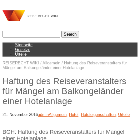
Startseite
Gesetze
Urteile
REISERECHT WIKI
/
Allgemein
/
Haftung des Reiseveranstalters für
Mängel am Balkongeländer einer Hotelanlage
Haftung des Reiseveranstalters
für Mängel am Balkongeländer
einer Hotelanlage
21. November 2016
admin
Allgemein
,
Hotel
,
Hoteleigenschaften
,
Urteile
BGH: Haftung des Reiseveranstalters für Mängel
einer Hotelanlage