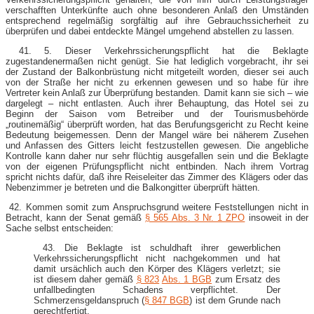
verschafften Unterkünfte auch ohne besonderen Anlaß den Umständen
entsprechend regelmäßig sorgfältig auf ihre Gebrauchssicherheit zu
überprüfen und dabei entdeckte Mängel umgehend abstellen zu lassen.
41. 5. Dieser Verkehrssicherungspflicht hat die Beklagte
zugestandenermaßen nicht genügt. Sie hat lediglich vorgebracht, ihr sei
der Zustand der Balkonbrüstung nicht mitgeteilt worden, dieser sei auch
von der Straße her nicht zu erkennen gewesen und so habe für ihre
Vertreter kein Anlaß zur Überprüfung bestanden. Damit kann sie sich – wie
dargelegt – nicht entlasten. Auch ihrer Behauptung, das Hotel sei zu
Beginn der Saison vom Betreiber und der Tourismusbehörde
„routinemäßig“ überprüft worden, hat das Berufungsgericht zu Recht keine
Bedeutung beigemessen. Denn der Mangel wäre bei näherem Zusehen
und Anfassen des Gitters leicht festzustellen gewesen. Die angebliche
Kontrolle kann daher nur sehr flüchtig ausgefallen sein und die Beklagte
von der eigenen Prüfungspflicht nicht entbinden. Nach ihrem Vortrag
spricht nichts dafür, daß ihre Reiseleiter das Zimmer des Klägers oder das
Nebenzimmer je betreten und die Balkongitter überprüft hätten.
42. Kommen somit zum Anspruchsgrund weitere Feststellungen nicht in
Betracht, kann der Senat gemäß
§ 565 Abs. 3 Nr. 1 ZPO
insoweit in der
Sache selbst entscheiden:
43. Die Beklagte ist schuldhaft ihrer gewerblichen
Verkehrssicherungspflicht nicht nachgekommen und hat
damit ursächlich auch den Körper des Klägers verletzt; sie
ist diesem daher gemäß
§ 823
Abs. 1 BGB
zum Ersatz des
unfallbedingten Schadens verpflichtet. Der
Schmerzensgeldanspruch (
§ 847 BGB
) ist dem Grunde nach
gerechtfertigt.