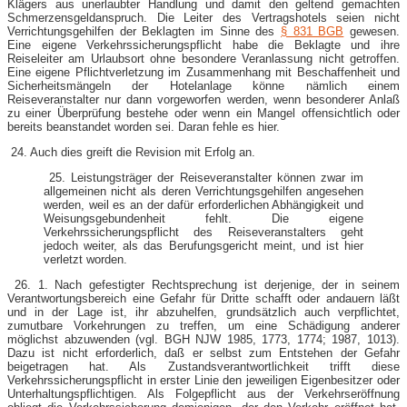
Klägers aus unerlaubter Handlung und damit den geltend gemachten
Schmerzensgeldanspruch. Die Leiter des Vertragshotels seien nicht
Verrichtungsgehilfen der Beklagten im Sinne des
§ 831 BGB
gewesen.
Eine eigene Verkehrssicherungspflicht habe die Beklagte und ihre
Reiseleiter am Urlaubsort ohne besondere Veranlassung nicht getroffen.
Eine eigene Pflichtverletzung im Zusammenhang mit Beschaffenheit und
Sicherheitsmängeln der Hotelanlage könne nämlich einem
Reiseveranstalter nur dann vorgeworfen werden, wenn besonderer Anlaß
zu einer Überprüfung bestehe oder wenn ein Mangel offensichtlich oder
bereits beanstandet worden sei. Daran fehle es hier.
24. Auch dies greift die Revision mit Erfolg an.
25. Leistungsträger der Reiseveranstalter können zwar im
allgemeinen nicht als deren Verrichtungsgehilfen angesehen
werden, weil es an der dafür erforderlichen Abhängigkeit und
Weisungsgebundenheit fehlt. Die eigene
Verkehrssicherungspflicht des Reiseveranstalters geht
jedoch weiter, als das Berufungsgericht meint, und ist hier
verletzt worden.
26. 1. Nach gefestigter Rechtsprechung ist derjenige, der in seinem
Verantwortungsbereich eine Gefahr für Dritte schafft oder andauern läßt
und in der Lage ist, ihr abzuhelfen, grundsätzlich auch verpflichtet,
zumutbare Vorkehrungen zu treffen, um eine Schädigung anderer
möglichst abzuwenden (vgl. BGH NJW 1985, 1773, 1774; 1987, 1013).
Dazu ist nicht erforderlich, daß er selbst zum Entstehen der Gefahr
beigetragen hat. Als Zustandsverantwortlichkeit trifft diese
Verkehrssicherungspflicht in erster Linie den jeweiligen Eigenbesitzer oder
Unterhaltungspflichtigen. Als Folgepflicht aus der Verkehrseröffnung