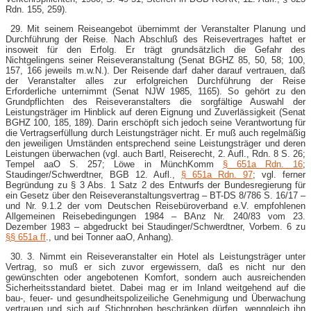
Rdn. 155, 259).
29. Mit seinem Reiseangebot übernimmt der Veranstalter Planung und
Durchführung der Reise. Nach Abschluß des Reisevertrages haftet er
insoweit für den Erfolg. Er trägt grundsätzlich die Gefahr des
Nichtgelingens seiner Reiseveranstaltung (Senat BGHZ 85, 50, 58; 100,
157, 166 jeweils m.w.N.). Der Reisende darf daher darauf vertrauen, daß
der Veranstalter alles zur erfolgreichen Durchführung der Reise
Erforderliche unternimmt (Senat NJW 1985, 1165). So gehört zu den
Grundpflichten des Reiseveranstalters die sorgfältige Auswahl der
Leistungsträger im Hinblick auf deren Eignung und Zuverlässigkeit (Senat
BGHZ 100, 185, 189). Darin erschöpft sich jedoch seine Verantwortung für
die Vertragserfüllung durch Leistungsträger nicht. Er muß auch regelmäßig
den jeweiligen Umständen entsprechend seine Leistungsträger und deren
Leistungen überwachen (vgl. auch Bartl, Reiserecht, 2. Aufl., Rdn. 8 S. 26;
Tempel aaO S. 257; Löwe in MünchKomm
§ 651a Rdn. 16
;
Staudinger/Schwerdtner, BGB 12. Aufl.,
§ 651a Rdn. 97
; vgl. ferner
Begründung zu § 3 Abs. 1 Satz 2 des Entwurfs der Bundesregierung für
ein Gesetz über den Reiseveranstaltungsvertrag – BT-DS 8/786 S. 16/17 –
und Nr. 9.1.2 der vom Deutschen Reisebüroverband e.V. empfohlenen
Allgemeinen Reisebedingungen 1984 – BAnz Nr. 240/83 vom 23.
Dezember 1983 – abgedruckt bei Staudinger/Schwerdtner, Vorbem. 6 zu
§§ 651a ff
., und bei Tonner aaO, Anhang).
30. 3. Nimmt ein Reiseveranstalter ein Hotel als Leistungsträger unter
Vertrag, so muß er sich zuvor ergewissern, daß es nicht nur den
gewünschten oder angebotenen Komfort, sondern auch ausreichenden
Sicherheitsstandard bietet. Dabei mag er im Inland weitgehend auf die
bau-, feuer- und gesundheitspolizeiliche Genehmigung und Überwachung
vertrauen und sich auf Stichproben beschränken dürfen, wenngleich ihn