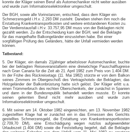
konnte der Kläger seinen Beruf als Automechaniker nicht weiter ausüben
und wurde zum Informationselektroniker umgeschult.
Der BGH, sowie alle Vorinstanzen, entschied, dass dem Kläger ein
Schmerzensgeld i.H.v. 2.293 DM zusteht. Daneben stehen ihm noch die
Erstattung Krankentransportkosten und weitere entstandenen Kosten zu.
Der Verdienstausfall i.H.v. 33.757,95 DM muss von der Beklagten nicht
gezahlt werden. Zu der Entscheidung kam der BGH, weil die Beklagte
für das mangelhafte Balkongeländer einzustehen habe. Bei einer
sorgfältigen Prüfung des Geländers, hätte der Unfall vermieden werden
können.
Tatbestand:
5. Der Kläger, ein damals 21jähriger arbeitsloser Automechaniker, buchte
bei der beklagten Reiseveranstalterin eine dreiwöchige Pauschalflugreise
nach Gran Canaria für die Zeit ab 21. April 1982 zum Preis von 1.404 DM.
In der Frühe des Rückreisetags (11. Mai 1982) stürzte er von dem Balkon
seines Zimmers im Obergeschoß des Vertragshotels der Beklagten; das
Holzgeländer der Balkonbrüstung hatte sich gelöst. Der Kläger erlitt u.a.
einen Trümmerbruch des rechten Oberschenkels, der zunächst in Spanien
und dann in der Bundesrepublik behandelt werden musste. Er konnte
seinen gelernten Beruf nicht mehr ausüben und wurde zum
Informationselektroniker umgeschult.
6. Mit seiner am 14. Oktober 1982 eingereichten, am 13. November 1982
zugestellten Klage hat er zunächst ein in das Ermessen des Gerichts
gestelltes Schmerzensgeld, die Erstattung von Krankentransportkosten
(2.709,70 DM), eine Entschädigung wegen nutzlos aufgewendeter
Urlaubszeit (1.404 DM) sowie die Feststellung begehrt, daß die Beklagte