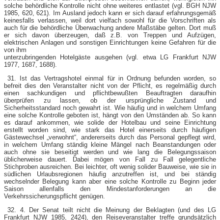
solche behördliche Kontrolle nicht ohne weiteres entlastet (vgl. BGH NJW
1985, 620, 621). Im Ausland jedoch kann er sich darauf erfahrungsgemäß
keinesfalls verlassen, weil dort vielfach sowohl für die Vorschriften als
auch für die behördliche Überwachung andere Maßstäbe gelten. Dort muß
er sich davon überzeugen, daß z.B. von Treppen und Aufzügen,
elektrischen Anlagen und sonstigen Einrichtungen keine Gefahren für die
von ihm
unterzubringenden Hotelgäste ausgehen (vgl. etwa LG Frankfurt NJW
1977, 1687, 1688).
31. Ist das Vertragshotel einmal für in Ordnung befunden worden, so
befreit dies den Veranstalter nicht von der Pflicht, es regelmäßig durch
einen sachkundigen und pflichtbewußten Beauftragten daraufhin
überprüfen zu lassen, ob der ursprüngliche Zustand und
Sicherheitsstandard noch gewahrt ist. Wie häufig und in welchem Umfang
eine solche Kontrolle geboten ist, hängt von den Umständen ab. So kann
es darauf ankommen, wie solide der Hotelbau und seine Einrichtung
erstellt worden sind, wie stark das Hotel einerseits durch häufigen
Gästewechsel „verwohnt“, andererseits durch das Personal gepflegt wird,
in welchem Umfang ständig kleine Mängel nach Beanstandungen oder
auch ohne sie beseitigt werden und wie lang die Belegungssaison
üblicherweise dauert. Dabei mögen von Fall zu Fall gelegentliche
Stichproben ausreichen. Bei leichter, oft wenig solider Bauweise, wie sie in
südlichen Urlaubsregionen häufig anzutreffen ist, und bei ständig
wechselnder Belegung kann aber eine solche Kontrolle zu Beginn jeder
Saison allenfalls den Mindestanforderungen an die
Verkehrssicherungspflicht genügen.
32. 4. Der Senat teilt nicht die Meinung der Beklagten (und des LG
Frankfurt NJW 1985, 2424), den Reiseveranstalter treffe grundsätzlich