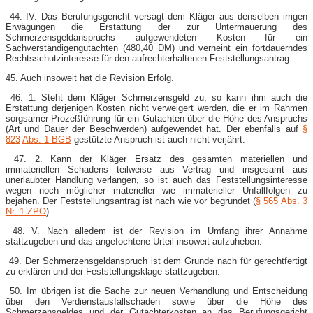
44. IV. Das Berufungsgericht versagt dem Kläger aus denselben irrigen
Erwägungen die Erstattung der zur Untermauerung des
Schmerzensgeldanspruchs aufgewendeten Kosten für ein
Sachverständigengutachten (480,40 DM) und verneint ein fortdauerndes
Rechtsschutzinteresse für den aufrechterhaltenen Feststellungsantrag.
45. Auch insoweit hat die Revision Erfolg.
46. 1. Steht dem Kläger Schmerzensgeld zu, so kann ihm auch die
Erstattung derjenigen Kosten nicht verweigert werden, die er im Rahmen
sorgsamer Prozeßführung für ein Gutachten über die Höhe des Anspruchs
(Art und Dauer der Beschwerden) aufgewendet hat. Der ebenfalls auf
§
823
Abs. 1 BGB
gestützte Anspruch ist auch nicht verjährt.
47. 2. Kann der Kläger Ersatz des gesamten materiellen und
immateriellen Schadens teilweise aus Vertrag und insgesamt aus
unerlaubter Handlung verlangen, so ist auch das Feststellungsinteresse
wegen noch möglicher materieller wie immaterieller Unfallfolgen zu
bejahen. Der Feststellungsantrag ist nach wie vor begründet (
§ 565 Abs. 3
Nr. 1 ZPO
).
48. V. Nach alledem ist der Revision im Umfang ihrer Annahme
stattzugeben und das angefochtene Urteil insoweit aufzuheben.
49. Der Schmerzensgeldanspruch ist dem Grunde nach für gerechtfertigt
zu erklären und der Feststellungsklage stattzugeben.
50. Im übrigen ist die Sache zur neuen Verhandlung und Entscheidung
über den Verdienstausfallschaden sowie über die Höhe des
Schmerzensgeldes und der Gutachterkosten an das Berufungsgericht