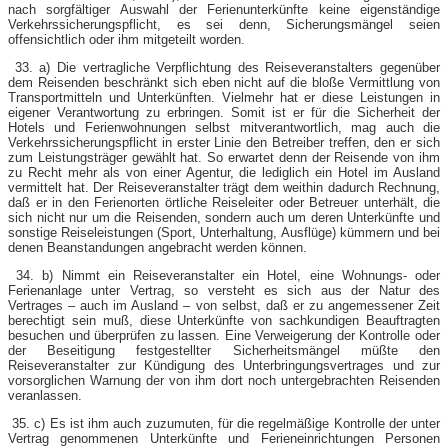
nach sorgfältiger Auswahl der Ferienunterkünfte keine eigenständige
Verkehrssicherungspflicht, es sei denn, Sicherungsmängel seien
offensichtlich oder ihm mitgeteilt worden.
33. a) Die vertragliche Verpflichtung des Reiseveranstalters gegenüber
dem Reisenden beschränkt sich eben nicht auf die bloße Vermittlung von
Transportmitteln und Unterkünften. Vielmehr hat er diese Leistungen in
eigener Verantwortung zu erbringen. Somit ist er für die Sicherheit der
Hotels und Ferienwohnungen selbst mitverantwortlich, mag auch die
Verkehrssicherungspflicht in erster Linie den Betreiber treffen, den er sich
zum Leistungsträger gewählt hat. So erwartet denn der Reisende von ihm
zu Recht mehr als von einer Agentur, die lediglich ein Hotel im Ausland
vermittelt hat. Der Reiseveranstalter trägt dem weithin dadurch Rechnung,
daß er in den Ferienorten örtliche Reiseleiter oder Betreuer unterhält, die
sich nicht nur um die Reisenden, sondern auch um deren Unterkünfte und
sonstige Reiseleistungen (Sport, Unterhaltung, Ausflüge) kümmern und bei
denen Beanstandungen angebracht werden können.
34. b) Nimmt ein Reiseveranstalter ein Hotel, eine Wohnungs- oder
Ferienanlage unter Vertrag, so versteht es sich aus der Natur des
Vertrages – auch im Ausland – von selbst, daß er zu angemessener Zeit
berechtigt sein muß, diese Unterkünfte von sachkundigen Beauftragten
besuchen und überprüfen zu lassen. Eine Verweigerung der Kontrolle oder
der Beseitigung festgestellter Sicherheitsmängel müßte den
Reiseveranstalter zur Kündigung des Unterbringungsvertrages und zur
vorsorglichen Warnung der von ihm dort noch untergebrachten Reisenden
veranlassen.
35. c) Es ist ihm auch zuzumuten, für die regelmäßige Kontrolle der unter
Vertrag genommenen Unterkünfte und Ferieneinrichtungen Personen