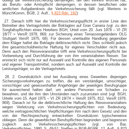
obliegt die Verkehrssicherung demjenigen, der den Verkehr eröffnet hat,
als Berufs- oder Amtspflicht demjenigen, in dessen beruflichen oder
amtlichen Aufgabenkreis die Verkehrssicherung fällt (vgl. Mertens in
MünchKomm, BGB, 2. Aufl.,
§ 823 Rdn. 192
).
27. Danach trifft hier die Verkehrssicherungspflicht in erster Linie den
Betreiber des Vertragshotels der Beklagten auf Gran Canaria (vgl. zu den
Sorgfaltspflichten eines Hoteliers BGH, Urteil vom 20. Juni 1978 – VI ZR
18/77 = VersR 1978, 869; zur Sicherung eines Terrassengeländers OLG
Stuttgart VersR 1975, 68). Für dessen unerlaubte Handlung gegenüber
dem Kläger haftet die Beklagte deliktsrechtlich nicht. Dies schließt jedoch
ihre gesamtschuldnerische Haftung für eigenes Verschulden nicht aus.
Denn auch den Reiseveranstalter trifft eine Verkehrssicherungspflicht bei
Vorbereitung und Durchführung der von ihm veranstalteten Reisen. Sie
erstreckt sich nicht nur auf Auswahl und Kontrolle des eigenen Personals
und eigener Transportmittel, sondern auch auf Auswahl und Kontrolle der
Leistungsträger, so der Vertragshotels.
28. 2. Grundsätzlich sind bei Ausübung eines Gewerbes diejenigen
Sicherungsvorkehrungen zu treffen, die ein verständiger, umsichtiger,
vorsichtiger und gewissenhafter Angehöriger der jeweiligen Berufsgruppe
für ausreichend halten darf, um andere Personen vor Schaden zu
bewahren, und die ihm den Umständen nach zuzumuten sind (vgl. BGH,
Urteile vom 15. April 1975 – VI ZR 19/74 = VersR 1975, 812; VersR 1978,
869). Danach ist für die deliktsrechtliche Haftung des Reiseveranstalters
wegen Verletzung von Verkehrssicherungspflichten von Bedeutung,
welche vertragsrechtlichen Verpflichtungen ihm nach dem Gesetz und den
von der Rechtsprechung entwickelten Grundsätzen typischerweise
obliegen. Denn die gewerblichen Berufspflichten begründen und begrenzen
zugleich auch Verkehrssicherungspflichten (vgl. von Bar,
Verkehrspflichten, 1980, S. 49-51; Steffen in BGB-RGRK, 12. Aufl., § 823