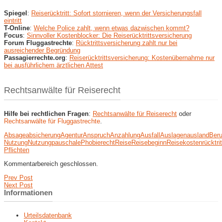
Spiegel
:
Reiserücktritt: Sofort stornieren, wenn der Versicherungsfall
eintritt
T-Online
:
Welche Police zahlt, wenn etwas dazwischen kommt?
Focus
:
Sinnvoller Kostenblocker: Die Reiserücktrittsversicherung
Forum Fluggastrechte
:
Rücktrittsversicherung zahlt nur bei
ausreichender Begründung
Passagierrechte.org
:
Reiserücktrittsversicherung: Kostenübernahme nur
bei ausführlichem ärztlichen Attest
Rechtsanwälte für Reiserecht
Hilfe bei rechtlichen Fragen
:
Rechtsanwälte für Reiserecht
oder
Rechtsanwälte für Fluggastrechte
.
Absage
absicherung
Agentur
Anspruch
Anzahlung
Ausfall
Auslagen
ausland
Beru
Nutzung
Nutzung
pauschale
Phobie
recht
Reise
Reisebeginn
Reisekostenrücktri
Pflichten
Kommentarbereich geschlossen.
Prev Post
Next Post
Informationen
Urteilsdatenbank