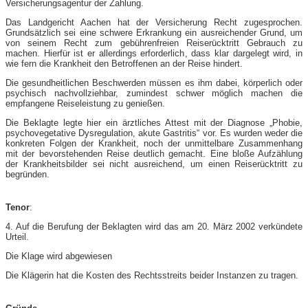
Versicherungsagentur der Zahlung.
Das Landgericht Aachen hat der Versicherung Recht zugesprochen.
Grundsätzlich sei eine schwere Erkrankung ein ausreichender Grund, um
von seinem Recht zum gebührenfreien Reiserücktritt Gebrauch zu
machen. Hierfür ist er allerdings erforderlich, dass klar dargelegt wird, in
wie fern die Krankheit den Betroffenen an der Reise hindert.
Die gesundheitlichen Beschwerden müssen es ihm dabei, körperlich oder
psychisch nachvollziehbar, zumindest schwer möglich machen die
empfangene Reiseleistung zu genießen.
Die Beklagte legte hier ein ärztliches Attest mit der Diagnose „Phobie,
psychovegetative Dysregulation, akute Gastritis“ vor. Es wurden weder die
konkreten Folgen der Krankheit, noch der unmittelbare Zusammenhang
mit der bevorstehenden Reise deutlich gemacht. Eine bloße Aufzählung
der Krankheitsbilder sei nicht ausreichend, um einen Reiserücktritt zu
begründen.
Tenor
:
4. Auf die Berufung der Beklagten wird das am 20. März 2002 verkündete
Urteil.
Die Klage wird abgewiesen
Die Klägerin hat die Kosten des Rechtsstreits beider Instanzen zu tragen.