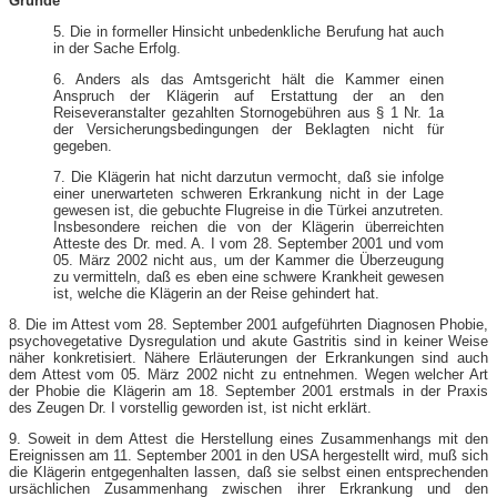
Gründe
5. Die in formeller Hinsicht unbedenkliche Berufung hat auch
in der Sache Erfolg.
6. Anders als das Amtsgericht hält die Kammer einen
Anspruch der Klägerin auf Erstattung der an den
Reiseveranstalter gezahlten Stornogebühren aus § 1 Nr. 1a
der Versicherungsbedingungen der Beklagten nicht für
gegeben.
7. Die Klägerin hat nicht darzutun vermocht, daß sie infolge
einer unerwarteten schweren Erkrankung nicht in der Lage
gewesen ist, die gebuchte Flugreise in die Türkei anzutreten.
Insbesondere reichen die von der Klägerin überreichten
Atteste des Dr. med. A. I vom 28. September 2001 und vom
05. März 2002 nicht aus, um der Kammer die Überzeugung
zu vermitteln, daß es eben eine schwere Krankheit gewesen
ist, welche die Klägerin an der Reise gehindert hat.
8. Die im Attest vom 28. September 2001 aufgeführten Diagnosen Phobie,
psychovegetative Dysregulation und akute Gastritis sind in keiner Weise
näher konkretisiert. Nähere Erläuterungen der Erkrankungen sind auch
dem Attest vom 05. März 2002 nicht zu entnehmen. Wegen welcher Art
der Phobie die Klägerin am 18. September 2001 erstmals in der Praxis
des Zeugen Dr. I vorstellig geworden ist, ist nicht erklärt.
9. Soweit in dem Attest die Herstellung eines Zusammenhangs mit den
Ereignissen am 11. September 2001 in den USA hergestellt wird, muß sich
die Klägerin entgegenhalten lassen, daß sie selbst einen entsprechenden
ursächlichen Zusammenhang zwischen ihrer Erkrankung und den