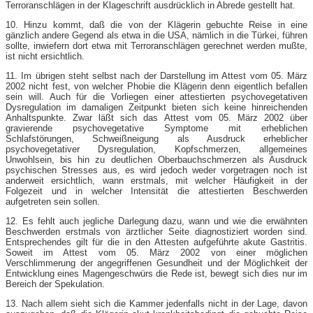
Terroranschlägen in der Klageschrift ausdrücklich in Abrede gestellt hat.
10. Hinzu kommt, daß die von der Klägerin gebuchte Reise in eine
gänzlich andere Gegend als etwa in die USA, nämlich in die Türkei, führen
sollte, inwiefern dort etwa mit Terroranschlägen gerechnet werden mußte,
ist nicht ersichtlich.
11. Im übrigen steht selbst nach der Darstellung im Attest vom 05. März
2002 nicht fest, von welcher Phobie die Klägerin denn eigentlich befallen
sein will. Auch für die Vorliegen einer attestierten psychovegetativen
Dysregulation im damaligen Zeitpunkt bieten sich keine hinreichenden
Anhaltspunkte. Zwar läßt sich das Attest vom 05. März 2002 über
gravierende psychovegetative Symptome mit erheblichen
Schlafstörungen, Schweißneigung als Ausdruck erheblicher
psychovegetativer Dysregulation, Kopfschmerzen, allgemeines
Unwohlsein, bis hin zu deutlichen Oberbauchschmerzen als Ausdruck
psychischen Stresses aus, es wird jedoch weder vorgetragen noch ist
anderweit ersichtlich, wann erstmals, mit welcher Häufigkeit in der
Folgezeit und in welcher Intensität die attestierten Beschwerden
aufgetreten sein sollen.
12. Es fehlt auch jegliche Darlegung dazu, wann und wie die erwähnten
Beschwerden erstmals von ärztlicher Seite diagnostiziert worden sind.
Entsprechendes gilt für die in den Attesten aufgeführte akute Gastritis.
Soweit im Attest vom 05. März 2002 von einer möglichen
Verschlimmerung der angegriffenen Gesundheit und der Möglichkeit der
Entwicklung eines Magengeschwürs die Rede ist, bewegt sich dies nur im
Bereich der Spekulation.
13. Nach allem sieht sich die Kammer jedenfalls nicht in der Lage, davon