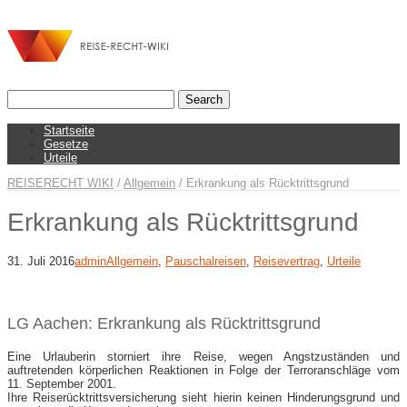
Startseite
Gesetze
Urteile
REISERECHT WIKI
/
Allgemein
/
Erkrankung als Rücktrittsgrund
Erkrankung als Rücktrittsgrund
31. Juli 2016
admin
Allgemein
,
Pauschalreisen
,
Reisevertrag
,
Urteile
LG Aachen: Erkrankung als Rücktrittsgrund
Eine Urlauberin storniert ihre Reise, wegen Angstzuständen und
auftretenden körperlichen Reaktionen in Folge der Terroranschläge vom
11. September 2001.
Ihre Reiserücktrittsversicherung sieht hierin keinen Hinderungsgrund und