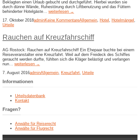
Beklagten einen Urlaub gebucht und durchgeführt. Hierbei wurden sie
durch dünne Wände, Ruhestörung durch Liftbenutzung und das Füttern
behinderter Hotelgäste…
weiterlesen →
17. Oktober 2018
admin
Keine Kommentare
Allgemein
,
Hotel
,
Hotelmängel
,
Urteile
Rauchen auf Kreuzfahrschiff
AG Rostock: Rauchen auf Kreuzfahrschiff Ein Ehepaar buchte bei einem
Reiseveranstalter eine Kreuzfahrt. Weil auf dem Freideck des Schiffes
geraucht werden durfte, fühlten sich die Kläger belästigt und verlangen
nun…
weiterlesen →
7. August 2016
admin
Allgemein
,
Kreuzfahrt
,
Urteile
Informationen
Urteilsdatenbank
Kontakt
Fragen?
Anwälte für Reiserecht
Anwälte für Flugrecht