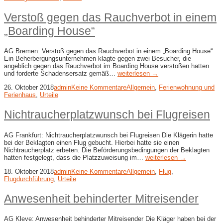
Verstoß gegen das Rauchverbot in einem
„Boarding House“
AG Bremen: Verstoß gegen das Rauchverbot in einem „Boarding House“
Ein Beherbergungsunternehmen klagte gegen zwei Besucher, die
angeblich gegen das Rauchverbot im Boarding House verstoßen hatten
und forderte Schadensersatz gemäß…
weiterlesen →
26. Oktober 2018
admin
Keine Kommentare
Allgemein
,
Ferienwohnung und
Ferienhaus
,
Urteile
Nichtraucherplatzwunsch bei Flugreisen
AG Frankfurt: Nichtraucherplatzwunsch bei Flugreisen Die Klägerin hatte
bei der Beklagten einen Flug gebucht. Hierbei hatte sie einen
Nichtraucherplatz erbeten. Die Beförderungsbedingungen der Beklagten
hatten festgelegt, dass die Platzzuweisung im…
weiterlesen →
18. Oktober 2018
admin
Keine Kommentare
Allgemein
,
Flug
,
Flugdurchführung
,
Urteile
Anwesenheit behinderter Mitreisender
AG Kleve: Anwesenheit behinderter Mitreisender Die Kläger haben bei der