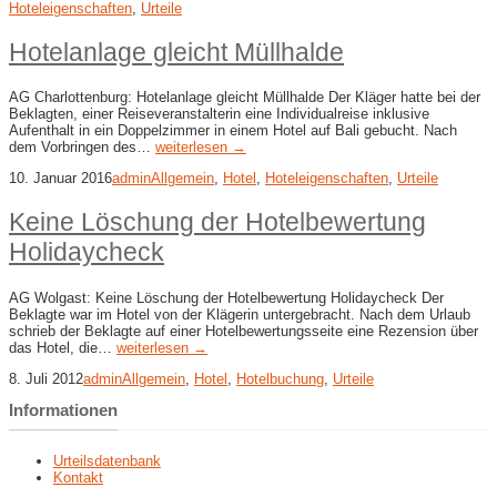
Hoteleigenschaften
,
Urteile
Hotelanlage gleicht Müllhalde
AG Charlottenburg: Hotelanlage gleicht Müllhalde Der Kläger hatte bei der
Beklagten, einer Reiseveranstalterin eine Individualreise inklusive
Aufenthalt in ein Doppelzimmer in einem Hotel auf Bali gebucht. Nach
dem Vorbringen des…
weiterlesen →
10. Januar 2016
admin
Allgemein
,
Hotel
,
Hoteleigenschaften
,
Urteile
Keine Löschung der Hotelbewertung
Holidaycheck
AG Wolgast: Keine Löschung der Hotelbewertung Holidaycheck Der
Beklagte war im Hotel von der Klägerin untergebracht. Nach dem Urlaub
schrieb der Beklagte auf einer Hotelbewertungsseite eine Rezension über
das Hotel, die…
weiterlesen →
8. Juli 2012
admin
Allgemein
,
Hotel
,
Hotelbuchung
,
Urteile
Informationen
Urteilsdatenbank
Kontakt