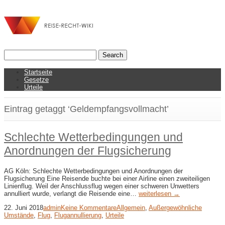
Startseite
Gesetze
Urteile
Eintrag getaggt ‘Geldempfangsvollmacht’
Schlechte Wetterbedingungen und
Anordnungen der Flugsicherung
AG Köln: Schlechte Wetterbedingungen und Anordnungen der
Flugsicherung Eine Reisende buchte bei einer Airline einen zweiteiligen
Linienflug. Weil der Anschlussflug wegen einer schweren Unwetters
annulliert wurde, verlangt die Reisende eine…
weiterlesen →
22. Juni 2018
admin
Keine Kommentare
Allgemein
,
Außergewöhnliche
Umstände
,
Flug
,
Flugannullierung
,
Urteile