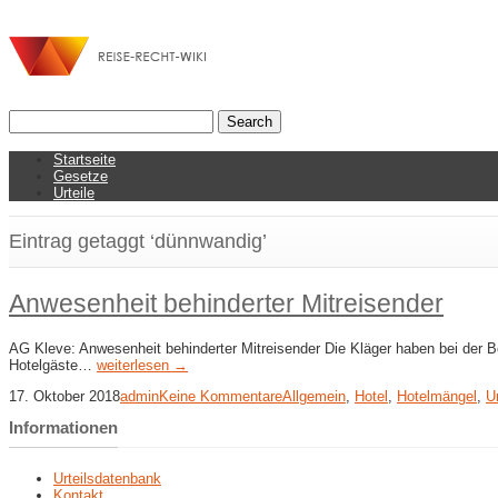
Startseite
Gesetze
Urteile
Eintrag getaggt ‘dünnwandig’
Anwesenheit behinderter Mitreisender
AG Kleve: Anwesenheit behinderter Mitreisender Die Kläger haben bei der B
Hotelgäste…
weiterlesen →
17. Oktober 2018
admin
Keine Kommentare
Allgemein
,
Hotel
,
Hotelmängel
,
Ur
Informationen
Urteilsdatenbank
Kontakt