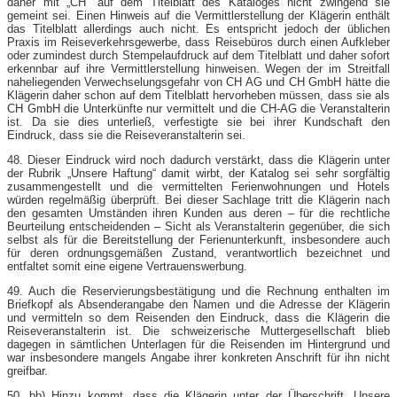
daher mit „CH“ auf dem Titelblatt des Kataloges nicht zwingend sie
gemeint sei. Einen Hinweis auf die Vermittlerstellung der Klägerin enthält
das Titelblatt allerdings auch nicht. Es entspricht jedoch der üblichen
Praxis im Reiseverkehrsgewerbe, dass Reisebüros durch einen Aufkleber
oder zumindest durch Stempelaufdruck auf dem Titelblatt und daher sofort
erkennbar auf ihre Vermittlerstellung hinweisen. Wegen der im Streitfall
naheliegenden Verwechselungsgefahr von CH AG und CH GmbH hätte die
Klägerin daher schon auf dem Titelblatt hervorheben müssen, dass sie als
CH GmbH die Unterkünfte nur vermittelt und die CH-AG die Veranstalterin
ist. Da sie dies unterließ, verfestigte sie bei ihrer Kundschaft den
Eindruck, dass sie die Reiseveranstalterin sei.
48. Dieser Eindruck wird noch dadurch verstärkt, dass die Klägerin unter
der Rubrik „Unsere Haftung“ damit wirbt, der Katalog sei sehr sorgfältig
zusammengestellt und die vermittelten Ferienwohnungen und Hotels
würden regelmäßig überprüft. Bei dieser Sachlage tritt die Klägerin nach
den gesamten Umständen ihren Kunden aus deren – für die rechtliche
Beurteilung entscheidenden – Sicht als Veranstalterin gegenüber, die sich
selbst als für die Bereitstellung der Ferienunterkunft, insbesondere auch
für deren ordnungsgemäßen Zustand, verantwortlich bezeichnet und
entfaltet somit eine eigene Vertrauenswerbung.
49. Auch die Reservierungsbestätigung und die Rechnung enthalten im
Briefkopf als Absenderangabe den Namen und die Adresse der Klägerin
und vermitteln so dem Reisenden den Eindruck, dass die Klägerin die
Reiseveranstalterin ist. Die schweizerische Muttergesellschaft blieb
dagegen in sämtlichen Unterlagen für die Reisenden im Hintergrund und
war insbesondere mangels Angabe ihrer konkreten Anschrift für ihn nicht
greifbar.
50. bb) Hinzu kommt, dass die Klägerin unter der Überschrift „Unsere