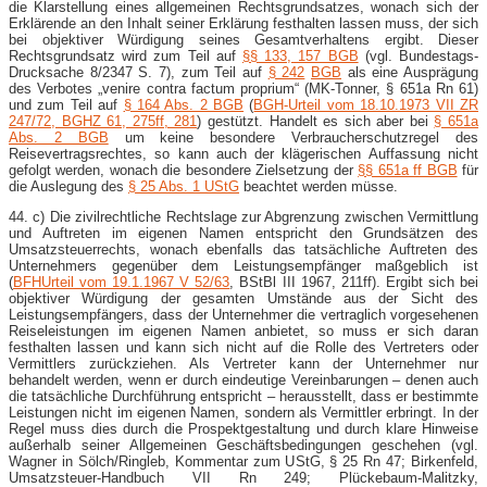
die Klarstellung eines allgemeinen Rechtsgrundsatzes, wonach sich der
Erklärende an den Inhalt seiner Erklärung festhalten lassen muss, der sich
bei objektiver Würdigung seines Gesamtverhaltens ergibt. Dieser
Rechtsgrundsatz wird zum Teil auf
§§ 133, 157 BGB
(vgl. Bundestags-
Drucksache 8/2347 S. 7), zum Teil auf
§ 242
BGB
als eine Ausprägung
des Verbotes „venire contra factum proprium“ (MK-Tonner, § 651a Rn 61)
und zum Teil auf
§ 164 Abs. 2 BGB
(
BGH-Urteil vom 18.10.1973 VII ZR
247/72, BGHZ 61, 275ff, 281
) gestützt. Handelt es sich aber bei
§ 651a
Abs. 2 BGB
um keine besondere Verbraucherschutzregel des
Reisevertragsrechtes, so kann auch der klägerischen Auffassung nicht
gefolgt werden, wonach die besondere Zielsetzung der
§§ 651a ff BGB
für
die Auslegung des
§ 25 Abs. 1 UStG
beachtet werden müsse.
44. c) Die zivilrechtliche Rechtslage zur Abgrenzung zwischen Vermittlung
und Auftreten im eigenen Namen entspricht den Grundsätzen des
Umsatzsteuerrechts, wonach ebenfalls das tatsächliche Auftreten des
Unternehmers gegenüber dem Leistungsempfänger maßgeblich ist
(
BFHUrteil vom 19.1.1967 V 52/63
, BStBl III 1967, 211ff). Ergibt sich bei
objektiver Würdigung der gesamten Umstände aus der Sicht des
Leistungsempfängers, dass der Unternehmer die vertraglich vorgesehenen
Reiseleistungen im eigenen Namen anbietet, so muss er sich daran
festhalten lassen und kann sich nicht auf die Rolle des Vertreters oder
Vermittlers zurückziehen. Als Vertreter kann der Unternehmer nur
behandelt werden, wenn er durch eindeutige Vereinbarungen – denen auch
die tatsächliche Durchführung entspricht – herausstellt, dass er bestimmte
Leistungen nicht im eigenen Namen, sondern als Vermittler erbringt. In der
Regel muss dies durch die Prospektgestaltung und durch klare Hinweise
außerhalb seiner Allgemeinen Geschäftsbedingungen geschehen (vgl.
Wagner in Sölch/Ringleb, Kommentar zum UStG, § 25 Rn 47; Birkenfeld,
Umsatzsteuer-Handbuch VII Rn 249; Plückebaum-Malitzky,