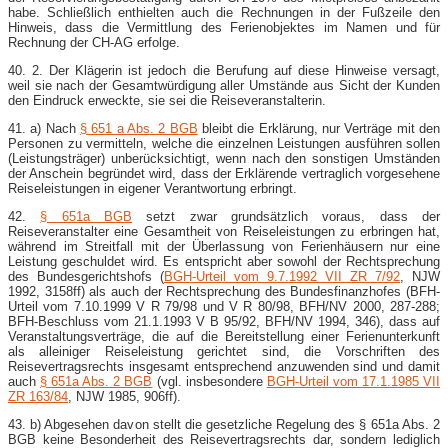
habe. Schließlich enthielten auch die Rechnungen in der Fußzeile den
Hinweis, dass die Vermittlung des Ferienobjektes im Namen und für
Rechnung der CH-AG erfolge.
40. 2. Der Klägerin ist jedoch die Berufung auf diese Hinweise versagt,
weil sie nach der Gesamtwürdigung aller Umstände aus Sicht der Kunden
den Eindruck erweckte, sie sei die Reiseveranstalterin.
41. a) Nach
§ 651 a Abs. 2 BGB
bleibt die Erklärung, nur Verträge mit den
Personen zu vermitteln, welche die einzelnen Leistungen ausführen sollen
(Leistungsträger) unberücksichtigt, wenn nach den sonstigen Umständen
der Anschein begründet wird, dass der Erklärende vertraglich vorgesehene
Reiseleistungen in eigener Verantwortung erbringt.
42.
§ 651a BGB
setzt zwar grundsätzlich voraus, dass der
Reiseveranstalter eine Gesamtheit von Reiseleistungen zu erbringen hat,
während im Streitfall mit der Überlassung von Ferienhäusern nur eine
Leistung geschuldet wird. Es entspricht aber sowohl der Rechtsprechung
des Bundesgerichtshofs (
BGH-Urteil vom 9.7.1992 VII ZR 7/92
, NJW
1992, 3158ff) als auch der Rechtsprechung des Bundesfinanzhofes (BFH-
Urteil vom 7.10.1999 V R 79/98 und V R 80/98, BFH/NV 2000, 287-288;
BFH-Beschluss vom 21.1.1993 V B 95/92, BFH/NV 1994, 346), dass auf
Veranstaltungsverträge, die auf die Bereitstellung einer Ferienunterkunft
als alleiniger Reiseleistung gerichtet sind, die Vorschriften des
Reisevertragsrechts insgesamt entsprechend anzuwenden sind und damit
auch
§ 651a Abs. 2 BGB
(vgl. insbesondere
BGH-Urteil vom 17.1.1985 VII
ZR 163/84
, NJW 1985, 906ff).
43. b) Abgesehen davon stellt die gesetzliche Regelung des § 651a Abs. 2
BGB keine Besonderheit des Reisevertragsrechts dar, sondern lediglich