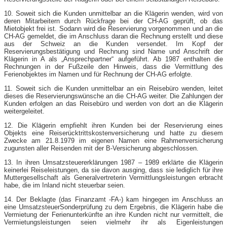
10. Soweit sich die Kunden unmittelbar an die Klägerin wenden, wird von
deren Mitarbeitern durch Rückfrage bei der CH-AG geprüft, ob das
Mietobjekt frei ist. Sodann wird die Reservierung vorgenommen und an die
CH-AG gemeldet, die im Anschluss daran die Rechnung erstellt und diese
aus der Schweiz an die Kunden versendet. Im Kopf der
Reservierungsbestätigung und Rechnung sind Name und Anschrift der
Klägerin in A als „Ansprechpartner“ aufgeführt. Ab 1987 enthalten die
Rechnungen in der Fußzeile den Hinweis, dass die Vermittlung des
Ferienobjektes im Namen und für Rechnung der CH-AG erfolgte.
11. Soweit sich die Kunden unmittelbar an ein Reisebüro wenden, leitet
dieses die Reservierungswünsche an die CH-AG weiter. Die Zahlungen der
Kunden erfolgen an das Reisebüro und werden von dort an die Klägerin
weitergeleitet.
12. Die Klägerin empfiehlt ihren Kunden bei der Reservierung eines
Objekts eine Reiserücktrittskostenversicherung und hatte zu diesem
Zwecke am 21.8.1979 im eigenen Namen eine Rahmenversicherung
zugunsten aller Reisenden mit der B-Versicherung abgeschlossen.
13. In ihren Umsatzsteuererklärungen 1987 – 1989 erklärte die Klägerin
keinerlei Reiseleistungen, da sie davon ausging, dass sie lediglich für ihre
Muttergesellschaft als Generalvertreterin Vermittlungsleistungen erbracht
habe, die im Inland nicht steuerbar seien.
14. Der Beklagte (das Finanzamt -FA-) kam hingegen im Anschluss an
eine UmsatzsteuerSonderprüfung zu dem Ergebnis, die Klägerin habe die
Vermietung der Ferienunterkünfte an ihre Kunden nicht nur vermittelt, die
Vermietungsleistungen seien vielmehr ihr als Eigenleistungen