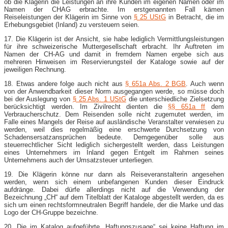
ob die Klägerin die Leistungen an ihre Kunden im eigenen Namen oder im
Namen der CHAG erbrachte. Im erstgenannten Fall kämen
Reiseleistungen der Klägerin im Sinne von
§ 25 UStG
in Betracht, die im
Erhebungsgebiet (Inland) zu versteuern seien.
17. Die Klägerin ist der Ansicht, sie habe lediglich Vermittlungsleistungen
für ihre schweizerische Muttergesellschaft erbracht. Ihr Auftreten im
Namen der CH-AG und damit in fremdem Namen ergebe sich aus
mehreren Hinweisen im Reservierungsteil der Kataloge sowie auf der
jeweiligen Rechnung.
18. Etwas andere folge auch nicht aus
§ 651a Abs. 2 BGB
. Auch wenn
von der Anwendbarkeit dieser Norm ausgegangen werde, so müsse doch
bei der Auslegung von
§ 25 Abs. 1 UStG
die unterschiedliche Zielsetzung
berücksichtigt werden. Im Zivilrecht dienten die
§§ 651a ff
dem
Verbraucherschutz. Dem Reisenden solle nicht zugemutet werden, im
Falle eines Mangels der Reise auf ausländische Veranstalter verwiesen zu
werden, weil dies regelmäßig eine erschwerte Durchsetzung von
Schadensersatzansprüchen bedeute. Demgegenüber solle aus
steuerrechtlicher Sicht lediglich sichergestellt werden, dass Leistungen
eines Unternehmers im Inland gegen Entgelt im Rahmen seines
Unternehmens auch der Umsatzsteuer unterliegen.
19. Die Klägerin könne nur dann als Reiseveranstalterin angesehen
werden, wenn sich einem unbefangenen Kunden dieser Eindruck
aufdränge. Dabei dürfe allerdings nicht auf die Verwendung der
Bezeichnung „CH“ auf dem Titelblatt der Kataloge abgestellt werden, da es
sich um einen rechtsformneutralen Begriff handele, der die Marke und das
Logo der CH-Gruppe bezeichne.
20. Die im Katalog aufgeführte „Haftungszusage“ sei keine Haftung im