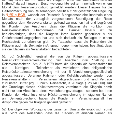
Haftung“ darauf hinweist, Beschwerdepunkte sollten innerhalb von einem
Monat dem Reservierungsbüro gemeldet werden. Dieser Hinweis für die
Geltendmachung von Reisemängeln beruht auf der gesetzlichen Regelung
in
§ 651g BGB
, wonach der Reisende Mängelansprüche innerhalb eines
Monats nach der vertraglich vorgesehenen Beendigung der Reise
gegenüber dem Reiseveranstalter geltend zu machen hat und begründet
für Kunden den Anschein, dass die Klägerin die Funktion des
Reiseveranstalters übernommen hat. Darüber hinaus ist zu
berücksichtigen, dass die Klägerin ihren Kunden gegenüber A als
Gerichtsstand angegeben hat und sich dadurch als Beklagte in einem
Rechtsstreit zu erkennen gibt. Die Tatsache, dass die Reisenden die
Klägerin auch als Beklagte in Anspruch genommen haben, bestätigt, dass
sie die Klägerin als Veranstalterin betrachteten.
51. cc) Schließlich ergänzt die von der Klägerin abgeschlossene
Reiserücktrittskostenversicherung den Anschein ihrer Stellung als
Reiseveranstalterin. Am 21.8.1979 hatte die Klägerin als Veranstalter für
alle – künftigen – Teilnehmer als Versicherte eine obligatorische
Reiserücktrittskostenversicherung mit der B Versicherungsgesellschaft
abgeschlossen. Derartige Rahmen- oder Kollektivverträge werden von
Reiseveranstaltern mit Versicherern abgeschlossen und sind Verträge
zugunsten Dritter (vgl. Führich, Reiserecht, 3. Auflage § 28 Rn 600). Auf
der Grundlage dieses Kollektivvertrages vermittelte die Klägerin somit
nicht nur den Abschluss eines Versicherungsvertrages, sondern bot ihren
Kunden den Abschluss einer Rücktrittsversicherung im eigenen Namen
an. Dementsprechend haben die Kunden im Versicherungsfall ihre
Ansprüche gegen die Klägerin geltend gemacht.
52. Bei objektiver Würdigung der gesamten Umstände ergibt sich somit
aus Sicht des Reisenden, dass die Klägerin im eigenen Namen als