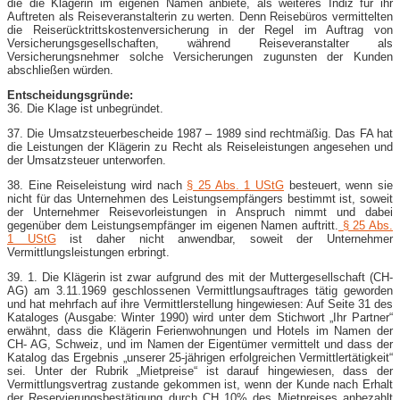
die die Klägerin im eigenen Namen anbiete, als weiteres Indiz für ihr
Auftreten als Reiseveranstalterin zu werten. Denn Reisebüros vermittelten
die Reiserücktrittskostenversicherung in der Regel im Auftrag von
Versicherungsgesellschaften, während Reiseveranstalter als
Versicherungsnehmer solche Versicherungen zugunsten der Kunden
abschließen würden.
Entscheidungsgründe:
36. Die Klage ist unbegründet.
37. Die Umsatzsteuerbescheide 1987 – 1989 sind rechtmäßig. Das FA hat
die Leistungen der Klägerin zu Recht als Reiseleistungen angesehen und
der Umsatzsteuer unterworfen.
38. Eine Reiseleistung wird nach
§ 25 Abs. 1 UStG
besteuert, wenn sie
nicht für das Unternehmen des Leistungsempfängers bestimmt ist, soweit
der Unternehmer Reisevorleistungen in Anspruch nimmt und dabei
gegenüber dem Leistungsempfänger im eigenen Namen auftritt.
§ 25 Abs.
1 UStG
ist daher nicht anwendbar, soweit der Unternehmer
Vermittlungsleistungen erbringt.
39. 1. Die Klägerin ist zwar aufgrund des mit der Muttergesellschaft (CH-
AG) am 3.11.1969 geschlossenen Vermittlungsauftrages tätig geworden
und hat mehrfach auf ihre Vermittlerstellung hingewiesen: Auf Seite 31 des
Kataloges (Ausgabe: Winter 1990) wird unter dem Stichwort „Ihr Partner“
erwähnt, dass die Klägerin Ferienwohnungen und Hotels im Namen der
CH- AG, Schweiz, und im Namen der Eigentümer vermittelt und dass der
Katalog das Ergebnis „unserer 25-jährigen erfolgreichen Vermittlertätigkeit“
sei. Unter der Rubrik „Mietpreise“ ist darauf hingewiesen, dass der
Vermittlungsvertrag zustande gekommen ist, wenn der Kunde nach Erhalt
der Reservierungsbestätigung durch CH 10% des Mietpreises anbezahlt