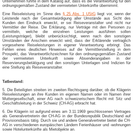
Unternehmen führte in dem Katalog auf, dass es die Verantwortung für den
ordnungsgemäßen Zustand der vermieteten Unterkünfte übernimmt.
Eine Reiseleistung im Sinne des
§ 25 Abs. 1 UStG
liegt vor, wenn der
Leistende nach der Gesamtwürdigung aller Umstände aus Sicht des
Kunden den Eindruck erweckt, er sei Reiseveranstalter und nicht nur
Vermittler der Reise. Die Erklärung, nur Verträge mit den Personen zu
vermitteln, welche die einzelnen Leistungen ausführen sollen
(Leistungsträger), bleibt unberücksichtigt, wenn nach den sonstigen
Umständen der Anschein erweckt wird, dass der Erklärende vertraglich
vorgesehene Reiseleistungen in eigener Verantwortung erbringt. Das
Fehlen eines deutlichen Hinweises auf die Vermittlerstellung in dem
Prospekt, das Verantwortlichzeichnen für den ordnungsgemäßen Zustand
der vermieteten Unterkunft sowie Absenderangaben in der
Reservierungsbetätigung und den sonstigen Unterlagen sind Indizien für
eine Stellung als Reiseveranstalter.
Tatbestand:
5. Die Beteiligten streiten im zweiten Rechtsgang darüber, ob die Klägerin
Reiseleistungen an ihre Kunden im eigenen Namen oder im Namen ihrer
Muttergesellschaft, einer AG nach schweizerischem Recht mit Sitz und
Geschäftsleitung in der Schweiz (CH-AG) erbracht hat.
6. Die Klägerin ist aufgrund eines am 3.11.1969 geschlossenen Vertrages
als Generalvertreterin der CH-AG in der Bundesrepublik Deutschland auf
Provisionsbasis tätig. Durch sie und andere Generalvertreter bietet die CH-
AG in verschiedenen europäischen Ländern Ferienhäuser und -wohnungen
sowie Hotelunterkünfte als Mietobjekte an.