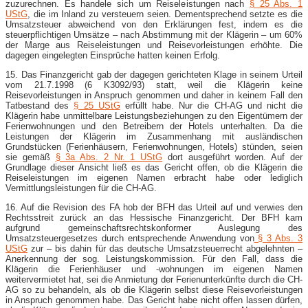
zuzurechnen. Es handele sich um Reiseleistungen nach
§ 25 Abs. 1
UStG
, die im Inland zu versteuern seien. Dementsprechend setzte es die
Umsatzsteuer abweichend von den Erklärungen fest, indem es die
steuerpflichtigen Umsätze – nach Abstimmung mit der Klägerin – um 60%
der Marge aus Reiseleistungen und Reisevorleistungen erhöhte. Die
dagegen eingelegten Einsprüche hatten keinen Erfolg.
15. Das Finanzgericht gab der dagegen gerichteten Klage in seinem Urteil
vom 21.7.1998 (6 K3092/93) statt, weil die Klägerin keine
Reisevorleistungen in Anspruch genommen und daher in keinem Fall den
Tatbestand des
§ 25 UStG
erfüllt habe. Nur die CH-AG und nicht die
Klägerin habe unmittelbare Leistungsbeziehungen zu den Eigentümern der
Ferienwohnungen und den Betreibern der Hotels unterhalten. Da die
Leistungen der Klägerin im Zusammenhang mit ausländischen
Grundstücken (Ferienhäusern, Ferienwohnungen, Hotels) stünden, seien
sie gemäß
§ 3a Abs. 2 Nr. 1 UStG
dort ausgeführt worden. Auf der
Grundlage dieser Ansicht ließ es das Gericht offen, ob die Klägerin die
Reiseleistungen im eigenen Namen erbracht habe oder lediglich
Vermittlungsleistungen für die CH-AG.
16. Auf die Revision des FA hob der BFH das Urteil auf und verwies den
Rechtsstreit zurück an das Hessische Finanzgericht. Der BFH kam
aufgrund gemeinschaftsrechtskonformer Auslegung des
Umsatzsteuergesetzes durch entsprechende Anwendung von
§ 3 Abs. 3
UStG
zur – bis dahin für das deutsche Umsatzsteuerrecht abgelehnten –
Anerkennung der sog. Leistungskommission. Für den Fall, dass die
Klägerin die Ferienhäuser und -wohnungen im eigenen Namen
weitervermietet hat, sei die Anmietung der Ferienunterkünfte durch die CH-
AG so zu behandeln, als ob die Klägerin selbst diese Reisevorleistungen
in Anspruch genommen habe. Das Gericht habe nicht offen lassen dürfen,