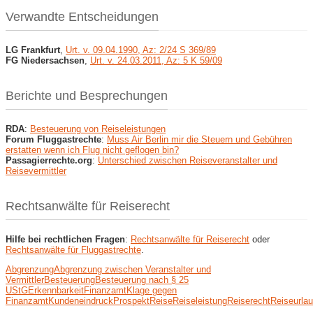
Verwandte Entscheidungen
LG Frankfurt
,
Urt. v. 09.04.1990, Az: 2/24 S 369/89
FG Niedersachsen
,
Urt. v. 24.03.2011, Az: 5 K 59/09
Berichte und Besprechungen
RDA
:
Besteuerung von Reiseleistungen
Forum Fluggastrechte
:
Muss Air Berlin mir die Steuern und Gebühren
erstatten wenn ich Flug nicht geflogen bin?
Passagierrechte.org
:
Unterschied zwischen Reiseveranstalter und
Reisevermittler
Rechtsanwälte für Reiserecht
Hilfe bei rechtlichen Fragen
:
Rechtsanwälte für Reiserecht
oder
Rechtsanwälte für Fluggastrechte
.
Abgrenzung
Abgrenzung zwischen Veranstalter und
Vermittler
Besteuerung
Besteuerung nach § 25
UStG
Erkennbarkeit
Finanzamt
Klage gegen
Finanzamt
Kundeneindruck
Prospekt
Reise
Reiseleistung
Reiserecht
Reiseurla