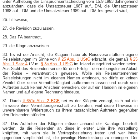
unter Aufhebung der Einspruchsentscheidung vom 15.9.1993 dahingehend
abzuändern, dass die Umsatzsteuer 1987 auf…DM, die Umsatzsteuer
1988 auf…DM und die Umsatzsteuer 1989 auf…DM festgesetzt wird;
26. hilfsweise,
27. die Revision zuzulassen.
28. Das FA beantragt,
29. die Klage abzuweisen.
30. Es ist der Ansicht, die Klägerin habe als Reiseveranstalterin eigene
Reiseleistungen im Sinne von
§ 25 Abs. 1 UStG
erbracht, die gemäß
§ 25
Abs. 1 Satz 4
i.V.m.
§ 3a Abs. 1 UStG
im Inland ausgeführt worden seien.
Aus Sicht des Reisenden sei sie für den Erfolg – den reibungslosen Ablauf
der Reise – verantwortlich gewesen. Wolle ein Reiseunternehmer
Reiseleistungen nicht im eigenen Namen erbringen, so dürfe er keinen
Zweifel über seine Vermittlertätigkeit aufkommen lassen und durch sein
Auftreten auch keinen Anschein erwecken, der auf ein Handeln im eigenen
Namen und auf eigene Rechnung hindeute.
31. Durch
§ 651a Abs. 2 BGB
sei es der Klägerin versagt, sich auf die
Hinweise ihrer Vermittlereigenschaft zu berufen, weil diese Hinweise in
unvereinbarem Widerspruch zu ihrem tatsächlichen Auftreten gegenüber
den Reisenden stünden.
32. Das Auftreten der Klägerin müsse anhand der Kataloge beurteilt
werden, da die Reisenden an diese in erster Linie ihre Vorstellung
knüpften, mit wem sie in Vertragsbeziehung treten und wer ihnen
gegenüber verpflichtet ist, die jeweilige Reiseleistung zu erbringen. Der