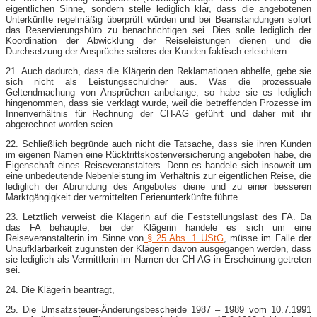
eigentlichen Sinne, sondern stelle lediglich klar, dass die angebotenen
Unterkünfte regelmäßig überprüft würden und bei Beanstandungen sofort
das Reservierungsbüro zu benachrichtigen sei. Dies solle lediglich der
Koordination der Abwicklung der Reiseleistungen dienen und die
Durchsetzung der Ansprüche seitens der Kunden faktisch erleichtern.
21. Auch dadurch, dass die Klägerin den Reklamationen abhelfe, gebe sie
sich nicht als Leistungsschuldner aus. Was die prozessuale
Geltendmachung von Ansprüchen anbelange, so habe sie es lediglich
hingenommen, dass sie verklagt wurde, weil die betreffenden Prozesse im
Innenverhältnis für Rechnung der CH-AG geführt und daher mit ihr
abgerechnet worden seien.
22. Schließlich begründe auch nicht die Tatsache, dass sie ihren Kunden
im eigenen Namen eine Rücktrittskostenversicherung angeboten habe, die
Eigenschaft eines Reiseveranstalters. Denn es handele sich insoweit um
eine unbedeutende Nebenleistung im Verhältnis zur eigentlichen Reise, die
lediglich der Abrundung des Angebotes diene und zu einer besseren
Marktgängigkeit der vermittelten Ferienunterkünfte führte.
23. Letztlich verweist die Klägerin auf die Feststellungslast des FA. Da
das FA behaupte, bei der Klägerin handele es sich um eine
Reiseveranstalterin im Sinne von
§ 25 Abs. 1 UStG
, müsse im Falle der
Unaufklärbarkeit zugunsten der Klägerin davon ausgegangen werden, dass
sie lediglich als Vermittlerin im Namen der CH-AG in Erscheinung getreten
sei.
24. Die Klägerin beantragt,
25. Die Umsatzsteuer-Änderungsbescheide 1987 – 1989 vom 10.7.1991