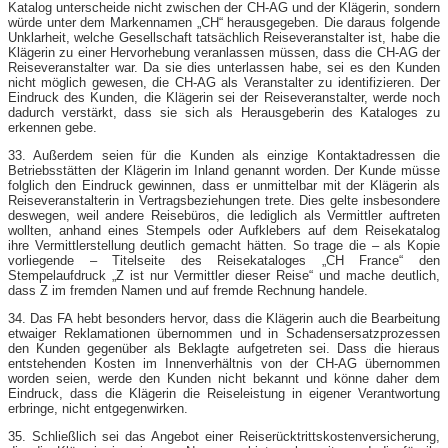
Katalog unterscheide nicht zwischen der CH-AG und der Klägerin, sondern
würde unter dem Markennamen „CH“ herausgegeben. Die daraus folgende
Unklarheit, welche Gesellschaft tatsächlich Reiseveranstalter ist, habe die
Klägerin zu einer Hervorhebung veranlassen müssen, dass die CH-AG der
Reiseveranstalter war. Da sie dies unterlassen habe, sei es den Kunden
nicht möglich gewesen, die CH-AG als Veranstalter zu identifizieren. Der
Eindruck des Kunden, die Klägerin sei der Reiseveranstalter, werde noch
dadurch verstärkt, dass sie sich als Herausgeberin des Kataloges zu
erkennen gebe.
33. Außerdem seien für die Kunden als einzige Kontaktadressen die
Betriebsstätten der Klägerin im Inland genannt worden. Der Kunde müsse
folglich den Eindruck gewinnen, dass er unmittelbar mit der Klägerin als
Reiseveranstalterin in Vertragsbeziehungen trete. Dies gelte insbesondere
deswegen, weil andere Reisebüros, die lediglich als Vermittler auftreten
wollten, anhand eines Stempels oder Aufklebers auf dem Reisekatalog
ihre Vermittlerstellung deutlich gemacht hätten. So trage die – als Kopie
vorliegende – Titelseite des Reisekataloges „CH France“ den
Stempelaufdruck „Z ist nur Vermittler dieser Reise“ und mache deutlich,
dass Z im fremden Namen und auf fremde Rechnung handele.
34. Das FA hebt besonders hervor, dass die Klägerin auch die Bearbeitung
etwaiger Reklamationen übernommen und in Schadensersatzprozessen
den Kunden gegenüber als Beklagte aufgetreten sei. Dass die hieraus
entstehenden Kosten im Innenverhältnis von der CH-AG übernommen
worden seien, werde den Kunden nicht bekannt und könne daher dem
Eindruck, dass die Klägerin die Reiseleistung in eigener Verantwortung
erbringe, nicht entgegenwirken.
35. Schließlich sei das Angebot einer Reiserücktrittskostenversicherung,