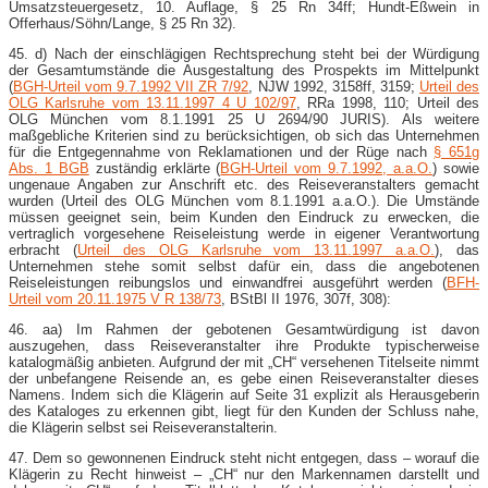
Umsatzsteuergesetz, 10. Auflage, § 25 Rn 34ff; Hundt-Eßwein in
Offerhaus/Söhn/Lange, § 25 Rn 32).
45. d) Nach der einschlägigen Rechtsprechung steht bei der Würdigung
der Gesamtumstände die Ausgestaltung des Prospekts im Mittelpunkt
(
BGH-Urteil vom 9.7.1992 VII ZR 7/92
, NJW 1992, 3158ff, 3159;
Urteil des
OLG Karlsruhe vom 13.11.1997 4 U 102/97
, RRa 1998, 110; Urteil des
OLG München vom 8.1.1991 25 U 2694/90 JURIS). Als weitere
maßgebliche Kriterien sind zu berücksichtigen, ob sich das Unternehmen
für die Entgegennahme von Reklamationen und der Rüge nach
§ 651g
Abs. 1 BGB
zuständig erklärte (
BGH-Urteil vom 9.7.1992, a.a.O.
) sowie
ungenaue Angaben zur Anschrift etc. des Reiseveranstalters gemacht
wurden (Urteil des OLG München vom 8.1.1991 a.a.O.). Die Umstände
müssen geeignet sein, beim Kunden den Eindruck zu erwecken, die
vertraglich vorgesehene Reiseleistung werde in eigener Verantwortung
erbracht (
Urteil des OLG Karlsruhe vom 13.11.1997 a.a.O.
), das
Unternehmen stehe somit selbst dafür ein, dass die angebotenen
Reiseleistungen reibungslos und einwandfrei ausgeführt werden (
BFH-
Urteil vom 20.11.1975 V R 138/73
, BStBl II 1976, 307f, 308):
46. aa) Im Rahmen der gebotenen Gesamtwürdigung ist davon
auszugehen, dass Reiseveranstalter ihre Produkte typischerweise
katalogmäßig anbieten. Aufgrund der mit „CH“ versehenen Titelseite nimmt
der unbefangene Reisende an, es gebe einen Reiseveranstalter dieses
Namens. Indem sich die Klägerin auf Seite 31 explizit als Herausgeberin
des Kataloges zu erkennen gibt, liegt für den Kunden der Schluss nahe,
die Klägerin selbst sei Reiseveranstalterin.
47. Dem so gewonnenen Eindruck steht nicht entgegen, dass – worauf die
Klägerin zu Recht hinweist – „CH“ nur den Markennamen darstellt und