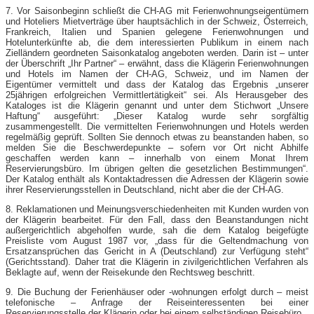
7. Vor Saisonbeginn schließt die CH-AG mit Ferienwohnungseigentümern
und Hoteliers Mietverträge über hauptsächlich in der Schweiz, Österreich,
Frankreich, Italien und Spanien gelegene Ferienwohnungen und
Hotelunterkünfte ab, die dem interessierten Publikum in einem nach
Zielländern geordneten Saisonkatalog angeboten werden. Darin ist – unter
der Überschrift „Ihr Partner“ – erwähnt, dass die Klägerin Ferienwohnungen
und Hotels im Namen der CH-AG, Schweiz, und im Namen der
Eigentümer vermittelt und dass der Katalog das Ergebnis „unserer
25jährigen erfolgreichen Vermittlertätigkeit“ sei. Als Herausgeber des
Kataloges ist die Klägerin genannt und unter dem Stichwort „Unsere
Haftung“ ausgeführt: „Dieser Katalog wurde sehr sorgfältig
zusammengestellt. Die vermittelten Ferienwohnungen und Hotels werden
regelmäßig geprüft. Sollten Sie dennoch etwas zu beanstanden haben, so
melden Sie die Beschwerdepunkte – sofern vor Ort nicht Abhilfe
geschaffen werden kann – innerhalb von einem Monat Ihrem
Reservierungsbüro. Im übrigen gelten die gesetzlichen Bestimmungen“.
Der Katalog enthält als Kontaktadressen die Adressen der Klägerin sowie
ihrer Reservierungsstellen in Deutschland, nicht aber die der CH-AG.
8. Reklamationen und Meinungsverschiedenheiten mit Kunden wurden von
der Klägerin bearbeitet. Für den Fall, dass den Beanstandungen nicht
außergerichtlich abgeholfen wurde, sah die dem Katalog beigefügte
Preisliste vom August 1987 vor, „dass für die Geltendmachung von
Ersatzansprüchen das Gericht in A (Deutschland) zur Verfügung steht“
(Gerichtsstand). Daher trat die Klägerin in zivilgerichtlichen Verfahren als
Beklagte auf, wenn der Reisekunde den Rechtsweg beschritt.
9. Die Buchung der Ferienhäuser oder -wohnungen erfolgt durch – meist
telefonische – Anfrage der Reiseinteressenten bei einer
Reservierungsstelle der Klägerin oder bei einem selbständigen Reisebüro.