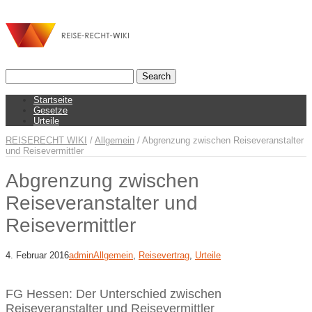
Startseite
Gesetze
Urteile
REISERECHT WIKI
/
Allgemein
/
Abgrenzung zwischen Reiseveranstalter
und Reisevermittler
Abgrenzung zwischen
Reiseveranstalter und
Reisevermittler
4. Februar 2016
admin
Allgemein
,
Reisevertrag
,
Urteile
FG Hessen: Der Unterschied zwischen
Reiseveranstalter und Reisevermittler