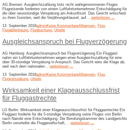
AG Bremen: Ausgleichszahlung trotz nicht wahrgenommenen Fluges
Flugreisende forderten von einem Luftfahrtunternehmen Entschädigung für
die über neunstündige Verspätung am Ankunftsort. Das Gericht entschied
zu ihren Gunsten, weil die Verjährungsklausel, auf…
weiterlesen →
13. September 2018
admin
Keine Kommentare
Allgemein
,
Flug
,
Flugabfertigung
,
Flugbuchung
,
Urteile
Ausgleichsanspruch bei Flugverzögerung
AG Hamburg: Ausgleichsanspruch bei Flugverzögerung Ein Fluggast
nahm ein Luftfahrtunternehmen wegen einer Ausgleichszahlung für eine
über 30-stündige Verspätung in Anspruch. Das Gericht wies die Klage ab,
weil nach dem nationalen…
weiterlesen →
13. September 2018
admin
Keine Kommentare
Allgemein
,
Flug
,
Flugverspätung
,
Urteile
Wirksamkeit einer Klageausschlussfrist
für Fluggastrechte
LG Berlin: Wirksamkeit einer Klageausschlussfrist für Fluggastrechte Ein
Fluggast forderte für die 5-stündige Verspätung seine Fluges von Berlin
nach Nairobi eine Entschädigung. Die Berufungskammer des Landgerichts
Berlin verurteilte die Fluggesellschaft,…
weiterlesen →