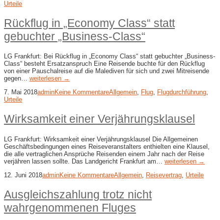
Urteile
Rückflug in „Economy Class“ statt
gebuchter „Business-​Class“
LG Frankfurt: Bei Rückflug in „Economy Class“ statt gebuchter „Business-​
Class“ besteht Ersatzanspruch Eine Reisende buchte für den Rückflug
von einer Pauschalreise auf die Malediven für sich und zwei Mitreisende
gegen…
weiterlesen →
7. Mai 2018
admin
Keine Kommentare
Allgemein
,
Flug
,
Flugdurchführung
,
Urteile
Wirksamkeit einer Verjährungsklausel
LG Frankfurt: Wirksamkeit einer Verjährungsklausel Die Allgemeinen
Geschäftsbedingungen eines Reiseveranstalters enthielten eine Klausel,
die alle vertraglichen Ansprüche Reisenden einem Jahr nach der Reise
verjähren lassen sollte. Das Landgericht Frankfurt am…
weiterlesen →
12. Juni 2018
admin
Keine Kommentare
Allgemein
,
Reisevertrag
,
Urteile
Ausgleichszahlung trotz nicht
wahrgenommenen Fluges