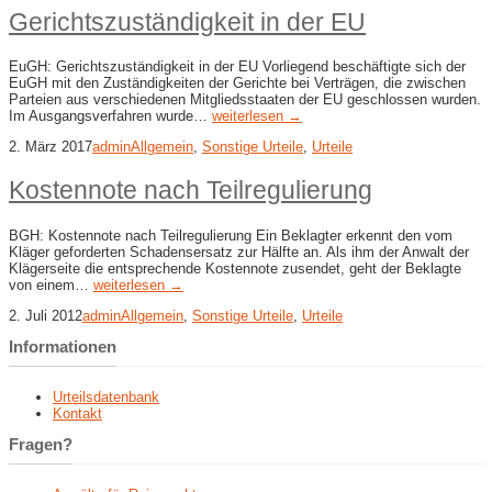
Gerichtszuständigkeit in der EU
EuGH: Gerichtszuständigkeit in der EU Vorliegend beschäftigte sich der
EuGH mit den Zuständigkeiten der Gerichte bei Verträgen, die zwischen
Parteien aus verschiedenen Mitgliedsstaaten der EU geschlossen wurden.
Im Ausgangsverfahren wurde…
weiterlesen →
2. März 2017
admin
Allgemein
,
Sonstige Urteile
,
Urteile
Kostennote nach Teilregulierung
BGH: Kostennote nach Teilregulierung Ein Beklagter erkennt den vom
Kläger geforderten Schadensersatz zur Hälfte an. Als ihm der Anwalt der
Klägerseite die entsprechende Kostennote zusendet, geht der Beklagte
von einem…
weiterlesen →
2. Juli 2012
admin
Allgemein
,
Sonstige Urteile
,
Urteile
Informationen
Urteilsdatenbank
Kontakt
Fragen?