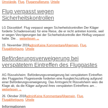
Umstände
,
Flug
,
Flugannullierung
,
Urteile
Flug verpasst wegen
Sicherheitskontrollen
LG Düsseldorf: Flug verpasst wegen Sicherheitskontrollen Der Kläger
forderte Schadensersatz für eine Reise, die er nicht antreten konnte, weil
er wegen Verzögerungen bei der Sicherheitskontrolle den Hinflug verpasst
hatte. Die…
weiterlesen →
15. November 2019
admin
Keine Kommentare
Allgemein
,
Flug
,
Flugabfertigung
,
Urteile
Beförderungsverweigerung bei
verspätetem Eintreffen des Fluggastes
AG Rüsselsheim: Beförderungsverweigerung bei verspätetem Eintreffen
des Fluggastes Flugreisende forderten eine Ausgleichszahlung aufgrund
einer Beförderungsverweigerung. Das Amtsgericht Rüsselsheim wies die
Klage ab, da die Kläger aufgrund ihres verspäteten Eintreffens am…
weiterlesen →
26. Oktober 2018
admin
Keine Kommentare
Allgemein
,
Flug
,
Flugabfertigung
,
Urteile
Informationen