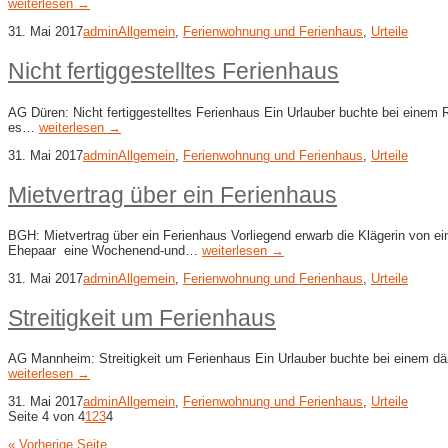
weiterlesen →
31. Mai 2017
admin
Allgemein
,
Ferienwohnung und Ferienhaus
,
Urteile
Nicht fertiggestelltes Ferienhaus
AG Düren: Nicht fertiggestelltes Ferienhaus Ein Urlauber buchte bei einem
es…
weiterlesen →
31. Mai 2017
admin
Allgemein
,
Ferienwohnung und Ferienhaus
,
Urteile
Mietvertrag über ein Ferienhaus
BGH: Mietvertrag über ein Ferienhaus Vorliegend erwarb die Klägerin von e
Ehepaar eine Wochenend-und…
weiterlesen →
31. Mai 2017
admin
Allgemein
,
Ferienwohnung und Ferienhaus
,
Urteile
Streitigkeit um Ferienhaus
AG Mannheim: Streitigkeit um Ferienhaus Ein Urlauber buchte bei einem d
weiterlesen →
31. Mai 2017
admin
Allgemein
,
Ferienwohnung und Ferienhaus
,
Urteile
Seite 4 von 4
1
2
3
4
« Vorherige Seite