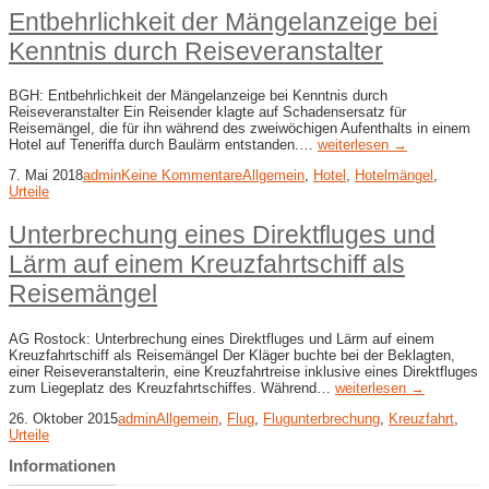
Entbehrlichkeit der Mängelanzeige bei
Kenntnis durch Reiseveranstalter
BGH: Entbehrlichkeit der Mängelanzeige bei Kenntnis durch
Reiseveranstalter Ein Reisender klagte auf Schadensersatz für
Reisemängel, die für ihn während des zweiwöchigen Aufenthalts in einem
Hotel auf Teneriffa durch Baulärm entstanden.…
weiterlesen →
7. Mai 2018
admin
Keine Kommentare
Allgemein
,
Hotel
,
Hotelmängel
,
Urteile
Unterbrechung eines Direktfluges und
Lärm auf einem Kreuzfahrtschiff als
Reisemängel
AG Rostock: Unterbrechung eines Direktfluges und Lärm auf einem
Kreuzfahrtschiff als Reisemängel Der Kläger buchte bei der Beklagten,
einer Reiseveranstalterin, eine Kreuzfahrtreise inklusive eines Direktfluges
zum Liegeplatz des Kreuzfahrtschiffes. Während…
weiterlesen →
26. Oktober 2015
admin
Allgemein
,
Flug
,
Flugunterbrechung
,
Kreuzfahrt
,
Urteile
Informationen