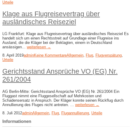
Urteile
Klage aus Flugreisevertrag über
ausländisches Reiseziel
LG Frankfurt: Klage aus Flugreisevertrag über ausländisches Reiseziel Es
handelt sich um einen Rechtsstreit auf Grundlage einer Flugreise ins
Ausland, die die Kläger bei der Beklagten, einem in Deutschland
ansässigen…
weiterlesen →
8. April 2019
admin
Keine Kommentare
Allgemein
,
Flug
,
Flugverspätung
,
Urteile
Gerichtsstand Ansprüche VO (EG) Nr.
261/2004
AG Berlin-Mitte: Gerichtsstand Ansprüche VO (EG) Nr. 261/2004 Ein
Fluggast nimmt eine Fluggesellschaft auf Mehrkosten und
Schadensersatz in Anspruch. Der Kläger konnte seinen Rückflug durch
Annullierung des Fluges nicht antreten. …
weiterlesen →
8. Juli 2012
admin
Allgemein
,
Flug
,
Flugannullierung
,
Urteile
Informationen