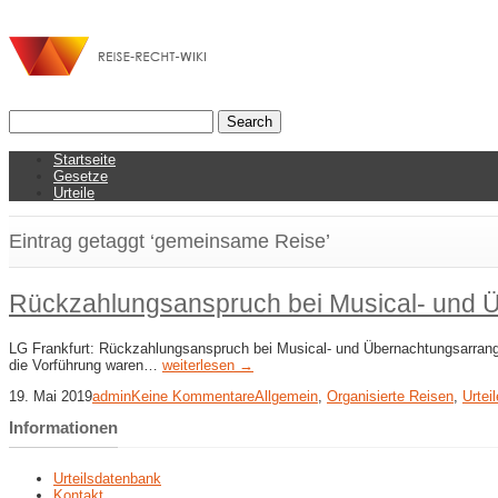
Startseite
Gesetze
Urteile
Eintrag getaggt ‘gemeinsame Reise’
Rückzahlungsanspruch bei Musical- und Ü
LG Frankfurt: Rückzahlungsanspruch bei Musical- und Übernachtungsarrangeme
die Vorführung waren…
weiterlesen →
19. Mai 2019
admin
Keine Kommentare
Allgemein
,
Organisierte Reisen
,
Urteil
Informationen
Urteilsdatenbank
Kontakt