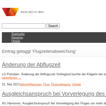
Startseite
Gesetze
Urteile
Eintrag getaggt ‘Flugzeitenabweichung’
Änderung der Abflugzeit
LG Potsdam: Änderung der Abflugszeit Vorliegend buchte die Klägerin bei e
weiterlesen →
31. Mai 2017
admin
Allgemein
,
Flug
,
Flugverlegung
,
Urteile
Ausgleichsanspruch bei Vorverlegung des
AG Hannover: Ausgleichsanspruch bei Vorverlegung des Fluges um mehr als 