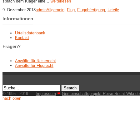
sprach dem Kläger eine…
weiterlesen →
9. Dezember 2018
admin
Allgemein
,
Flug
,
Flugabfertigung
,
Urteile
Informationen
Urteilsdatenbank
Kontakt
Fragen?
Anwälte für Reiserecht
Anwälte für Flugrecht
© 1995 - 2019
Impressum
❤
Gemeinschaftsprojekt Reise-Recht-Wiki.de
nach oben