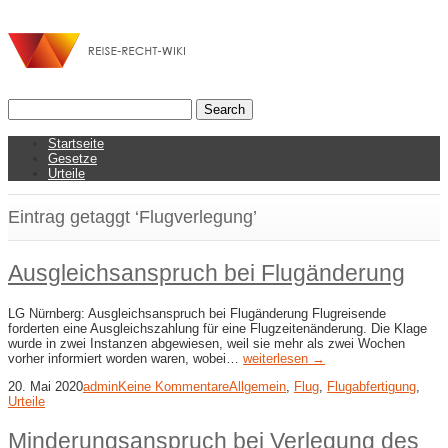
Startseite
Gesetze
Urteile
Eintrag getaggt ‘Flugverlegung’
Ausgleichsanspruch bei Flugänderung
LG Nürnberg: Ausgleichsanspruch bei Flugänderung Flugreisende
forderten eine Ausgleichszahlung für eine Flugzeitenänderung. Die Klage
wurde in zwei Instanzen abgewiesen, weil sie mehr als zwei Wochen
vorher informiert worden waren, wobei…
weiterlesen →
20. Mai 2020
admin
Keine Kommentare
Allgemein
,
Flug
,
Flugabfertigung
,
Urteile
Minderungsanspruch bei Verlegung des