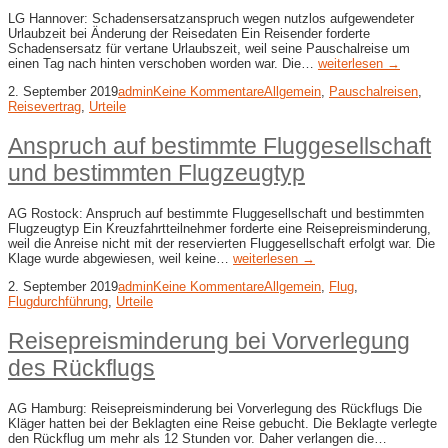
LG Hannover: Schadensersatzanspruch wegen nutzlos aufgewendeter
Urlaubzeit bei Änderung der Reisedaten Ein Reisender forderte
Schadensersatz für vertane Urlaubszeit, weil seine Pauschalreise um
einen Tag nach hinten verschoben worden war. Die…
weiterlesen →
2. September 2019
admin
Keine Kommentare
Allgemein
,
Pauschalreisen
,
Reisevertrag
,
Urteile
Anspruch auf bestimmte Fluggesellschaft
und bestimmten Flugzeugtyp
AG Rostock: Anspruch auf bestimmte Fluggesellschaft und bestimmten
Flugzeugtyp Ein Kreuzfahrtteilnehmer forderte eine Reisepreisminderung,
weil die Anreise nicht mit der reservierten Fluggesellschaft erfolgt war. Die
Klage wurde abgewiesen, weil keine…
weiterlesen →
2. September 2019
admin
Keine Kommentare
Allgemein
,
Flug
,
Flugdurchführung
,
Urteile
Reisepreisminderung bei Vorverlegung
des Rückflugs
AG Hamburg: Reisepreisminderung bei Vorverlegung des Rückflugs Die
Kläger hatten bei der Beklagten eine Reise gebucht. Die Beklagte verlegte
den Rückflug um mehr als 12 Stunden vor. Daher verlangen die…