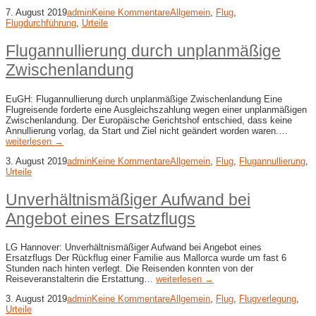
7. August 2019
admin
Keine Kommentare
Allgemein
,
Flug
,
Flugdurchführung
,
Urteile
Flugannullierung durch unplanmäßige
Zwischenlandung
EuGH: Flugannullierung durch unplanmäßige Zwischenlandung Eine
Flugreisende forderte eine Ausgleichszahlung wegen einer unplanmäßigen
Zwischenlandung. Der Europäische Gerichtshof entschied, dass keine
Annullierung vorlag, da Start und Ziel nicht geändert worden waren.…
weiterlesen →
3. August 2019
admin
Keine Kommentare
Allgemein
,
Flug
,
Flugannullierung
,
Urteile
Unverhältnismäßiger Aufwand bei
Angebot eines Ersatzflugs
LG Hannover: Unverhältnismäßiger Aufwand bei Angebot eines
Ersatzflugs Der Rückflug einer Familie aus Mallorca wurde um fast 6
Stunden nach hinten verlegt. Die Reisenden konnten von der
Reiseveranstalterin die Erstattung…
weiterlesen →
3. August 2019
admin
Keine Kommentare
Allgemein
,
Flug
,
Flugverlegung
,
Urteile