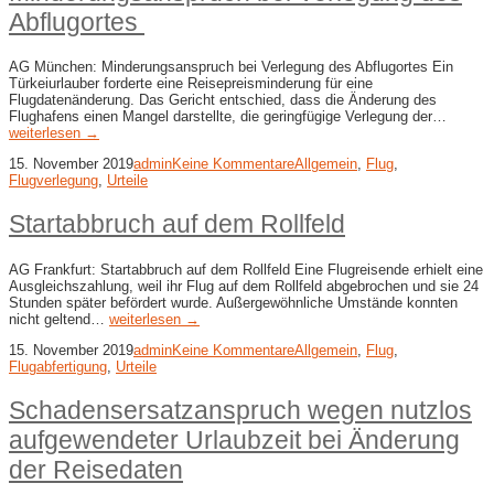
Abflugortes
AG München: Minderungsanspruch bei Verlegung des Abflugortes Ein
Türkeiurlauber forderte eine Reisepreisminderung für eine
Flugdatenänderung. Das Gericht entschied, dass die Änderung des
Flughafens einen Mangel darstellte, die geringfügige Verlegung der…
weiterlesen →
15. November 2019
admin
Keine Kommentare
Allgemein
,
Flug
,
Flugverlegung
,
Urteile
Startabbruch auf dem Rollfeld
AG Frankfurt: Startabbruch auf dem Rollfeld Eine Flugreisende erhielt eine
Ausgleichszahlung, weil ihr Flug auf dem Rollfeld abgebrochen und sie 24
Stunden später befördert wurde. Außergewöhnliche Umstände konnten
nicht geltend…
weiterlesen →
15. November 2019
admin
Keine Kommentare
Allgemein
,
Flug
,
Flugabfertigung
,
Urteile
Schadensersatzanspruch wegen nutzlos
aufgewendeter Urlaubzeit bei Änderung
der Reisedaten