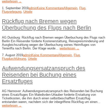
weiterlesen →
1. September 2019
admin
Keine Kommentare
Allgemein
,
Flug
,
Flugverlegung
,
Urteile
Rückflug nach Bremen wegen
Überbuchung des Flugs nach Berlin
AG Duisburg: Rückflug nach Bremen wegen Überbuchung des Flugs nach
Berlin Ein Reisender forderte Kostenerstattung, Reisepreisminderung und
Ausgleichszahlung wegen der Überbuchung seines Heimfluges von
Teneriffa nach Berlin. Der Klage wurde…
weiterlesen →
7. August 2019
admin
Keine Kommentare
Allgemein
,
Flug
,
Flugdurchführung
,
Urteile
Aufwendungsersatzanspruch des
Reisenden bei Buchung eines
Ersatzfluges
AG Hannover: Aufwendungsersatzanspruch des Reisenden bei Buchung
eines Ersatzfluges Ein Maledivden-Urlauber forderte Erstattung von
Ticketkosten, die ihm durch einen selbstbeschafften Ersatzflug
entstanden waren, nachdem sich der inbegriffene Rückflug um einen…
weiterlesen →