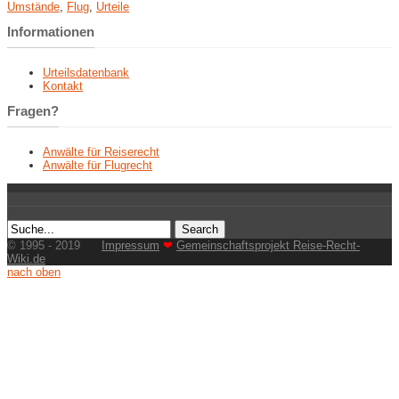
Umstände
,
Flug
,
Urteile
Informationen
Urteilsdatenbank
Kontakt
Fragen?
Anwälte für Reiserecht
Anwälte für Flugrecht
© 1995 - 2019
Impressum
❤
Gemeinschaftsprojekt Reise-Recht-
Wiki.de
nach oben