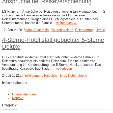
Ansprüche bei Reiseverschiebung
LG Frankfurt: Ansprüche bei Reiseverschiebung Ein Fluggast bucht für
sich und seine Familie eine Reise inklusive Flug bei einem
Reiseunternehmen. Wegen eines Buchungsfehlers auf Seiten des
Unternehmens, konnte die Familie…
weiterlesen →
12. Januar 2016
admin
Allgemein
,
Pauschalreisen
,
Reisevertrag
,
Urteile
4-Sterne-Hotel statt gebuchter 5-Sterne
Deluxe
OLG Frankfurt: 4-Sterne-Hotel statt gebuchter 5-Sterne Deluxe Ein
Reisebüro beauftragt ein anderes Reisebüro, für eine bestimmte
Veranstaltung im Kundenauftrag, ein 5 Sterne Hotel zu buchen. Das
beauftragte Reisebüro bucht auch…
weiterlesen →
2. Juli 2012
admin
Allgemein
,
Falsches Hotel
,
Hotel
,
Urteile
Informationen
Urteilsdatenbank
Kontakt
Fragen?