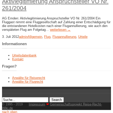
Aktivlegitimierung Anspruchsteller VO Nr.
261/2004
AG Emden: Aktivlegitimierung Anspruchsteller VO Nr. 261/2004 Ein
Fluggast nimmt eine Fluggesellschaft auf Zahlung einer Entschädigung für
die entstandenen Hotelkosten nach einer Flugannullierung, wie auch den
verspäteten Flug am Folgetag…
weiterlesen →
3. Juli 2012
admin
Allgemein
,
Flug
,
Flugannullierung
,
Urteile
Informationen
Urteilsdatenbank
Kontakt
Fragen?
Anwälte für Reiserecht
Anwälte für Flugrecht
© 1995 - 2019
Impressum
❤
Gemeinschaftsprojekt Reise-Recht-
Wiki.de
nach oben