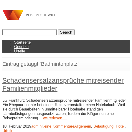
Startseite
Gesetze
Urteile
Eintrag getaggt ‘Badmintonplatz’
Schadensersatzansprüche mitreisender
Familienmitglieder
LG Frankfurt: Schadensersatzansprüche mitreisender Familienmitglieder
Ein Ehepaar buchte bei einem Reiseveranstalter einen Hotelurlaub. Weil
sie durch Bauarbeiten in unmittelbarer Hotelnähe ständigen
Lärmbelästigungen ausgesetzt waren, fordern die Kläger nun eine
Reisepreisminderung…
weiterlesen →
10. Februar 2019
admin
Keine Kommentare
Allgemein
,
Belästigung
,
Hotel
,
Urteile