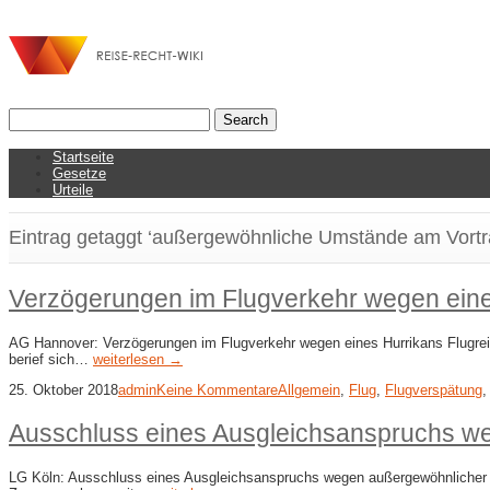
Startseite
Gesetze
Urteile
Eintrag getaggt ‘außergewöhnliche Umstände am Vortr
Verzögerungen im Flugverkehr wegen eine
AG Hannover: Verzögerungen im Flugverkehr wegen eines Hurrikans Flugreis
berief sich…
weiterlesen →
25. Oktober 2018
admin
Keine Kommentare
Allgemein
,
Flug
,
Flugverspätung
Ausschluss eines Ausgleichsanspruchs 
LG Köln: Ausschluss eines Ausgleichsanspruchs wegen außergewöhnlicher 