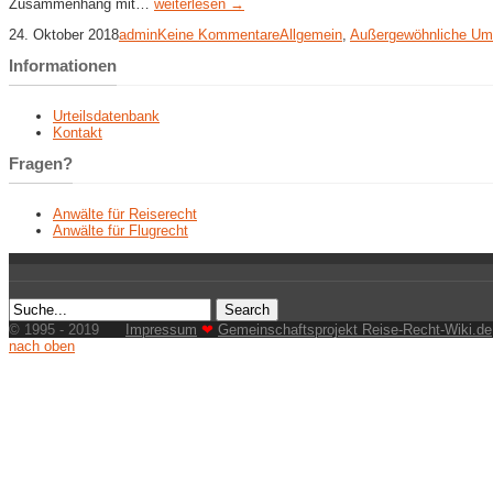
Zusammenhang mit…
weiterlesen →
24. Oktober 2018
admin
Keine Kommentare
Allgemein
,
Außergewöhnliche Um
Informationen
Urteilsdatenbank
Kontakt
Fragen?
Anwälte für Reiserecht
Anwälte für Flugrecht
© 1995 - 2019
Impressum
❤
Gemeinschaftsprojekt Reise-Recht-Wiki.de
nach oben