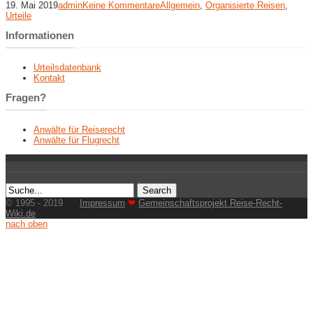
19. Mai 2019
admin
Keine Kommentare
Allgemein
,
Organisierte Reisen
,
Urteile
Informationen
Urteilsdatenbank
Kontakt
Fragen?
Anwälte für Reiserecht
Anwälte für Flugrecht
© 1995 - 2019
Impressum
❤
Gemeinschaftsprojekt Reise-Recht-
Wiki.de
nach oben