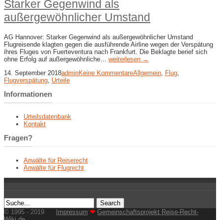
Starker Gegenwind als
außergewöhnlicher Umstand
AG Hannover: Starker Gegenwind als außergewöhnlicher Umstand
Flugreisende klagten gegen die ausführende Airline wegen der Verspätung
ihres Fluges von Fuerteventura nach Frankfurt. Die Beklagte berief sich
ohne Erfolg auf außergewöhnliche…
weiterlesen →
14. September 2018
admin
Keine Kommentare
Allgemein
,
Flug
,
Flugverspätung
,
Urteile
Informationen
Urteilsdatenbank
Kontakt
Fragen?
Anwälte für Reiserecht
Anwälte für Flugrecht
© 1995 - 2019
Impressum
❤
Gemeinschaftsprojekt Reise-Recht-
Wiki.de