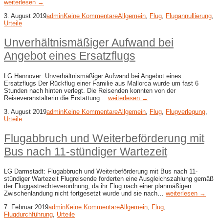
weiterlesen →
3. August 2019
admin
Keine Kommentare
Allgemein
,
Flug
,
Flugannullierung
,
Urteile
Unverhältnismäßiger Aufwand bei
Angebot eines Ersatzflugs
LG Hannover: Unverhältnismäßiger Aufwand bei Angebot eines
Ersatzflugs Der Rückflug einer Familie aus Mallorca wurde um fast 6
Stunden nach hinten verlegt. Die Reisenden konnten von der
Reiseveranstalterin die Erstattung…
weiterlesen →
3. August 2019
admin
Keine Kommentare
Allgemein
,
Flug
,
Flugverlegung
,
Urteile
Flugabbruch und Weiterbeförderung mit
Bus nach 11-stündiger Wartezeit
LG Darmstadt: Flugabbruch und Weiterbeförderung mit Bus nach 11-
stündiger Wartezeit Flugreisende forderten eine Ausgleichszahlung gemäß
der Fluggastrechteverordnung, da ihr Flug nach einer planmäßigen
Zwischenlandung nicht fortgesetzt wurde und sie nach…
weiterlesen →
7. Februar 2019
admin
Keine Kommentare
Allgemein
,
Flug
,
Flugdurchführung
,
Urteile