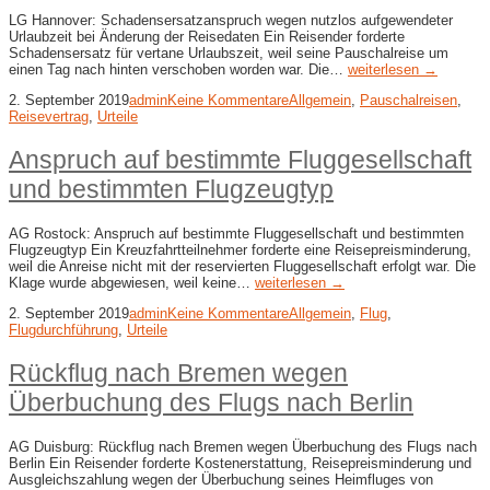
LG Hannover: Schadensersatzanspruch wegen nutzlos aufgewendeter
Urlaubzeit bei Änderung der Reisedaten Ein Reisender forderte
Schadensersatz für vertane Urlaubszeit, weil seine Pauschalreise um
einen Tag nach hinten verschoben worden war. Die…
weiterlesen →
2. September 2019
admin
Keine Kommentare
Allgemein
,
Pauschalreisen
,
Reisevertrag
,
Urteile
Anspruch auf bestimmte Fluggesellschaft
und bestimmten Flugzeugtyp
AG Rostock: Anspruch auf bestimmte Fluggesellschaft und bestimmten
Flugzeugtyp Ein Kreuzfahrtteilnehmer forderte eine Reisepreisminderung,
weil die Anreise nicht mit der reservierten Fluggesellschaft erfolgt war. Die
Klage wurde abgewiesen, weil keine…
weiterlesen →
2. September 2019
admin
Keine Kommentare
Allgemein
,
Flug
,
Flugdurchführung
,
Urteile
Rückflug nach Bremen wegen
Überbuchung des Flugs nach Berlin
AG Duisburg: Rückflug nach Bremen wegen Überbuchung des Flugs nach
Berlin Ein Reisender forderte Kostenerstattung, Reisepreisminderung und
Ausgleichszahlung wegen der Überbuchung seines Heimfluges von