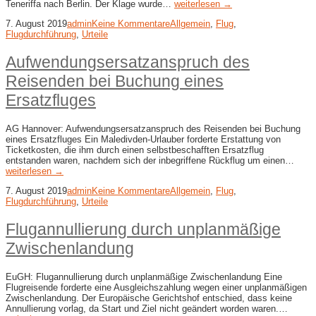
Teneriffa nach Berlin. Der Klage wurde…
weiterlesen →
7. August 2019
admin
Keine Kommentare
Allgemein
,
Flug
,
Flugdurchführung
,
Urteile
Aufwendungsersatzanspruch des
Reisenden bei Buchung eines
Ersatzfluges
AG Hannover: Aufwendungsersatzanspruch des Reisenden bei Buchung
eines Ersatzfluges Ein Maledivden-Urlauber forderte Erstattung von
Ticketkosten, die ihm durch einen selbstbeschafften Ersatzflug
entstanden waren, nachdem sich der inbegriffene Rückflug um einen…
weiterlesen →
7. August 2019
admin
Keine Kommentare
Allgemein
,
Flug
,
Flugdurchführung
,
Urteile
Flugannullierung durch unplanmäßige
Zwischenlandung
EuGH: Flugannullierung durch unplanmäßige Zwischenlandung Eine
Flugreisende forderte eine Ausgleichszahlung wegen einer unplanmäßigen
Zwischenlandung. Der Europäische Gerichtshof entschied, dass keine
Annullierung vorlag, da Start und Ziel nicht geändert worden waren.…