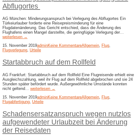
Abflugortes
AG München: Minderungsanspruch bei Verlegung des Abflugortes Ein
Türkeiurlauber forderte eine Reisepreisminderung für eine
Flugdatenänderung. Das Gericht entschied, dass die Änderung des
Flughafens einen Mangel darstellte, die geringfügige Verlegung der…
weiterlesen →
15. November 2019
admin
Keine Kommentare
Allgemein
,
Flug
,
Flugverlegung
,
Urteile
Startabbruch auf dem Rollfeld
AG Frankfurt: Startabbruch auf dem Rollfeld Eine Flugreisende erhielt eine
Ausgleichszahlung, weil ihr Flug auf dem Rollfeld abgebrochen und sie 24
Stunden später befördert wurde. Außergewöhnliche Umstände konnten
nicht geltend…
weiterlesen →
15. November 2019
admin
Keine Kommentare
Allgemein
,
Flug
,
Flugabfertigung
,
Urteile
Schadensersatzanspruch wegen nutzlos
aufgewendeter Urlaubzeit bei Änderung
der Reisedaten