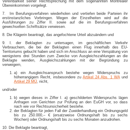
Vereinbarkeit seiner Rechtsprechung mit dem sogenannten Montrealer
Übereinkommen vorgelegt.
7. Im Berufungsverfahren wiederholen und vertiefen beide Parteien ihr
erstinstanzliches Vorbringen. Wegen der Einzelheiten wird auf die
Ausführungen zu Ziffer II. sowie auf die im Berufungsverfahren
gewechselten Schriftsätze verwiesen.
8. Die Klägerin beantragt, das angefochtene Urteil abzuändern und
9. I. der Beklagten zu untersagen, im geschäftlichen Verkehr
Verbrauchern, die bei der Beklagten einen Flug innerhalb des EU-
Territoriums gebucht haben und sich im Anschluss an eine Verspätung von
wenigstens drei Stunden zum Zwecke von Ausgleichszahlungen an die
Beklagte wenden, Ausgleichszahlungen mit der Begründung zu
verweigern,
a) ein Ausgleichsanspruch bestehe wegen Widerspruchs zu
höherrangigem Recht, insbesondere zu
Artikel 24 Abs. 1 WA
und
Artikel 29 MÜ
, nicht,
und/oder
b) wegen dieses in Ziffer I. a) geschilderten Widerspruchs lägen
Anfragen von Gerichten zur Prüfung an den EuGH vor, so dass
nach wie vor Rechtsunsicherheit bestehe.
der Beklagten für jeden Fall der Zuwiderhandlung ein Ordnungsgeld
bis zu 250.000,– € (ersatzweise Ordnungshaft bis zu sechs
Wochen) oder Ordnungshaft bis zu sechs Monaten anzudrohen.
10. Die Beklagte beantragt,