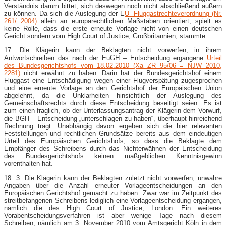
Verständnis darum bittet, sich deswegen noch nicht abschließend äußern
zu können. Da sich die Auslegung der E
U- Fluggastrechteverordnung (Nr.
261/ 2004)
allein an europarechtlichen Maßstäben orientiert, spielt es
keine Rolle, dass die erste erneute Vorlage nicht von einen deutschen
Gericht sondern vom High Court of Justice, Großbritannien, stammte.
17. Die Klägerin kann der Beklagten nicht vorwerfen, in ihrem
Antwortschreiben das nach der EuGH – Entscheidung ergangene
Urteil
des Bundesgerichtshofs vom 18.02.2010 (Xa ZR 95/06 = NJW 2010,
2281)
nicht erwähnt zu haben. Darin hat der Bundesgerichtshof einem
Fluggast eine Entschädigung wegen einer Flugverspätung zugesprochen
und eine erneute Vorlage an den Gerichtshof der Europäischen Union
abgelehnt, da die Unklarheiten hinsichtlich der Auslegung des
Gemeinschaftsrechts durch diese Entscheidung beseitigt seien. Es ist
zum einen fraglich, ob der Unterlassungsantrag der Klägerin dem Vorwurf,
die BGH – Entscheidung „unterschlagen zu haben“, überhaupt hinreichend
Rechnung trägt. Unabhängig davon ergeben sich die hier relevanten
Feststellungen und rechtlichen Grundsätze bereits aus dem eindeutigen
Urteil des Europäischen Gerichtshofs, so dass die Beklagte dem
Empfänger des Schreibens durch das Nichterwähnen der Entscheidung
des Bundesgerichtshofs keinen maßgeblichen Kenntnisgewinn
vorenthalten hat.
18. 3. Die Klägerin kann der Beklagten zuletzt nicht vorwerfen, unwahre
Angaben über die Anzahl erneuter Vorlageentscheidungen an den
Europäischen Gerichtshof gemacht zu haben. Zwar war im Zeitpunkt des
streitbefangenen Schreibens lediglich eine Vorlageentscheidung ergangen,
nämlich die des High Court of Justice, London. Ein weiteres
Vorabentscheidungsverfahren ist aber wenige Tage nach diesem
Schreiben, nämlich am 3. November 2010 vom Amtsgericht Köln in dem