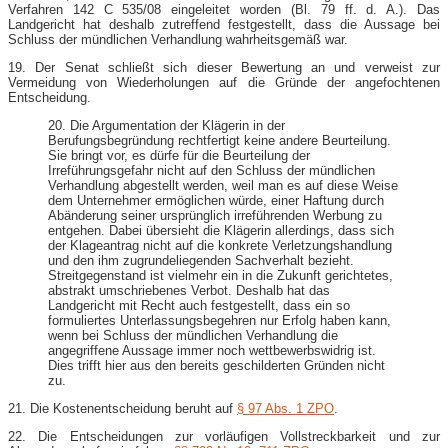
Verfahren 142 C 535/08 eingeleitet worden (Bl. 79 ff. d. A.). Das
Landgericht hat deshalb zutreffend festgestellt, dass die Aussage bei
Schluss der mündlichen Verhandlung wahrheitsgemäß war.
19. Der Senat schließt sich dieser Bewertung an und verweist zur
Vermeidung von Wiederholungen auf die Gründe der angefochtenen
Entscheidung.
20. Die Argumentation der Klägerin in der
Berufungsbegründung rechtfertigt keine andere Beurteilung.
Sie bringt vor, es dürfe für die Beurteilung der
Irreführungsgefahr nicht auf den Schluss der mündlichen
Verhandlung abgestellt werden, weil man es auf diese Weise
dem Unternehmer ermöglichen würde, einer Haftung durch
Abänderung seiner ursprünglich irreführenden Werbung zu
entgehen. Dabei übersieht die Klägerin allerdings, dass sich
der Klageantrag nicht auf die konkrete Verletzungshandlung
und den ihm zugrundeliegenden Sachverhalt bezieht.
Streitgegenstand ist vielmehr ein in die Zukunft gerichtetes,
abstrakt umschriebenes Verbot. Deshalb hat das
Landgericht mit Recht auch festgestellt, dass ein so
formuliertes Unterlassungsbegehren nur Erfolg haben kann,
wenn bei Schluss der mündlichen Verhandlung die
angegriffene Aussage immer noch wettbewerbswidrig ist.
Dies trifft hier aus den bereits geschilderten Gründen nicht
zu.
21. Die Kostenentscheidung beruht auf
§ 97 Abs. 1 ZPO
.
22. Die Entscheidungen zur vorläufigen Vollstreckbarkeit und zur