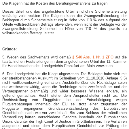
Die Klägerin hat die Kosten des Berufungsverfahrens zu tragen.
Dieses Urteil und das angefochtene Urteil sind ohne Sicherheitsleistung
vorläufig vollstreckbar. Die Klägerin kann die Zwangsvollstreckung der
Beklagten durch Sicherheitsleistung in Höhe von 110 % des aufgrund der
Urteile vollstreckbaren Betrags abwenden, wenn nicht die Beklagte vor der
Zwangsvollstreckung Sicherheit in Höhe von 110 % des jeweils zu
vollstreckenden Betrags leistet.
Gründe:
5. Wegen des Sachverhalts wird gemäß
§ 540 Abs. 1 Nr. 1 ZPO
auf die
tatsächlichen Feststellungen in dem angefochtenen Urteil der 11. Kammer
für Handelssachen des Landgerichts Frankfurt am Main verwiesen.
6. Das Landgericht hat die Klage abgewiesen. Die Beklagte habe sich mit
der streitbefangenen Auskunft im Schreiben vom 11.10.2010 (Anlage K 5)
nicht wettbewerbswidrig verhalten. Auskünfte über die Rechtslage seien
nur wettbewerbswidrig, wenn die Rechtslage nicht zweifelhaft sei und der
Vertragspartner planmäßig und wider besseres Wissens erkläre, ein
geltend gemachtes Recht stehe dem Anspruchsteller nicht zu. Die
Rechtsstellung von Fluggästen bei der Entschädigung wegen
Flugverspätungen innerhalb der EU sei trotz einer zugunsten der
Fluggäste ergangenen Grundsatzentscheidung des Europäischen
Gerichtshofs nach wie vor zweifelhaft. Bis zum Schluss der mündlichen
Verhandlung hätten verschiedene Gerichte innerhalb der Europäischen
Union, darunter der High Court of Justice in Großbritannien, ihre Verfahren
ausgesetzt und diese dem Europäischen Gerichtshof zur Prüfung der