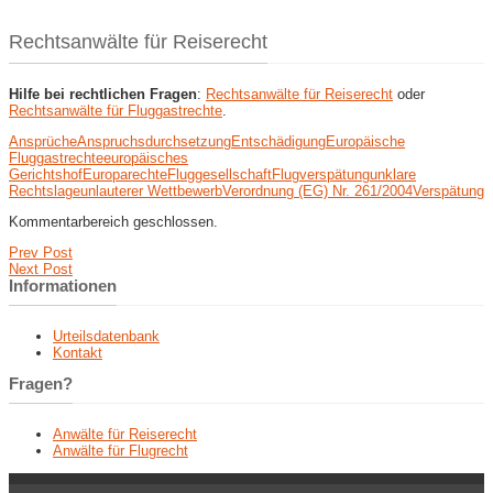
Rechtsanwälte für Reiserecht
Hilfe bei rechtlichen Fragen
:
Rechtsanwälte für Reiserecht
oder
Rechtsanwälte für Fluggastrechte
.
Ansprüche
Anspruchsdurchsetzung
Entschädigung
Europäische
Fluggastrechte
europäisches
Gerichtshof
Europarechte
Fluggesellschaft
Flugverspätung
unklare
Rechtslage
unlauterer Wettbewerb
Verordnung (EG) Nr. 261/2004
Verspätung
Kommentarbereich geschlossen.
Prev Post
Next Post
Informationen
Urteilsdatenbank
Kontakt
Fragen?
Anwälte für Reiserecht
Anwälte für Flugrecht