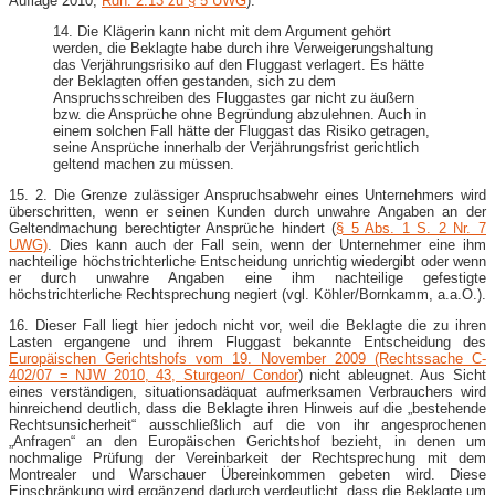
Auflage 2010,
Rdn. 2.13 zu § 5 UWG
).
14. Die Klägerin kann nicht mit dem Argument gehört
werden, die Beklagte habe durch ihre Verweigerungshaltung
das Verjährungsrisiko auf den Fluggast verlagert. Es hätte
der Beklagten offen gestanden, sich zu dem
Anspruchsschreiben des Fluggastes gar nicht zu äußern
bzw. die Ansprüche ohne Begründung abzulehnen. Auch in
einem solchen Fall hätte der Fluggast das Risiko getragen,
seine Ansprüche innerhalb der Verjährungsfrist gerichtlich
geltend machen zu müssen.
15. 2. Die Grenze zulässiger Anspruchsabwehr eines Unternehmers wird
überschritten, wenn er seinen Kunden durch unwahre Angaben an der
Geltendmachung berechtigter Ansprüche hindert (
§ 5 Abs. 1 S. 2 Nr. 7
UWG)
. Dies kann auch der Fall sein, wenn der Unternehmer eine ihm
nachteilige höchstrichterliche Entscheidung unrichtig wiedergibt oder wenn
er durch unwahre Angaben eine ihm nachteilige gefestigte
höchstrichterliche Rechtsprechung negiert (vgl. Köhler/Bornkamm, a.a.O.).
16. Dieser Fall liegt hier jedoch nicht vor, weil die Beklagte die zu ihren
Lasten ergangene und ihrem Fluggast bekannte Entscheidung des
Europäischen Gerichtshofs vom 19. November 2009 (Rechtssache C-
402/07 = NJW 2010, 43, Sturgeon/ Condor
) nicht ableugnet. Aus Sicht
eines verständigen, situationsadäquat aufmerksamen Verbrauchers wird
hinreichend deutlich, dass die Beklagte ihren Hinweis auf die „bestehende
Rechtsunsicherheit“ ausschließlich auf die von ihr angesprochenen
„Anfragen“ an den Europäischen Gerichtshof bezieht, in denen um
nochmalige Prüfung der Vereinbarkeit der Rechtsprechung mit dem
Montrealer und Warschauer Übereinkommen gebeten wird. Diese
Einschränkung wird ergänzend dadurch verdeutlicht, dass die Beklagte um