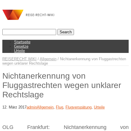
Startseite
Gesetze
Urteile
REISERECHT WIKI
/
Allgemein
/
Nichtanerkennung von Fluggastrechten
wegen unklarer Rechtslage
Nichtanerkennung von
Fluggastrechten wegen unklarer
Rechtslage
12. März 2017
admin
Allgemein
,
Flug
,
Flugverspätung
,
Urteile
OLG Frankfurt: Nichtanerkennung von