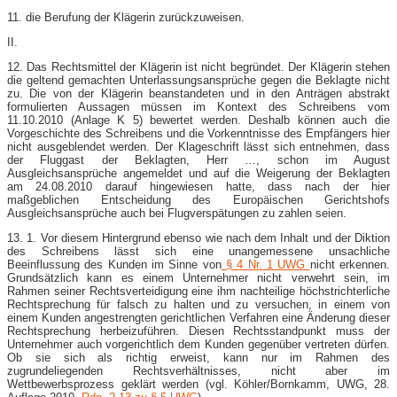
11. die Berufung der Klägerin zurückzuweisen.
II.
12. Das Rechtsmittel der Klägerin ist nicht begründet. Der Klägerin stehen
die geltend gemachten Unterlassungsansprüche gegen die Beklagte nicht
zu. Die von der Klägerin beanstandeten und in den Anträgen abstrakt
formulierten Aussagen müssen im Kontext des Schreibens vom
11.10.2010 (Anlage K 5) bewertet werden. Deshalb können auch die
Vorgeschichte des Schreibens und die Vorkenntnisse des Empfängers hier
nicht ausgeblendet werden. Der Klageschrift lässt sich entnehmen, dass
der Fluggast der Beklagten, Herr …, schon im August
Ausgleichsansprüche angemeldet und auf die Weigerung der Beklagten
am 24.08.2010 darauf hingewiesen hatte, dass nach der hier
maßgeblichen Entscheidung des Europäischen Gerichtshofs
Ausgleichsansprüche auch bei Flugverspätungen zu zahlen seien.
13. 1. Vor diesem Hintergrund ebenso wie nach dem Inhalt und der Diktion
des Schreibens lässt sich eine unangemessene unsachliche
Beeinflussung des Kunden im Sinne von
§ 4 Nr. 1 UWG
nicht erkennen.
Grundsätzlich kann es einem Unternehmer nicht verwehrt sein, im
Rahmen seiner Rechtsverteidigung eine ihm nachteilige höchstrichterliche
Rechtsprechung für falsch zu halten und zu versuchen, in einem von
einem Kunden angestrengten gerichtlichen Verfahren eine Änderung dieser
Rechtsprechung herbeizuführen. Diesen Rechtsstandpunkt muss der
Unternehmer auch vorgerichtlich dem Kunden gegenüber vertreten dürfen.
Ob sie sich als richtig erweist, kann nur im Rahmen des
zugrundeliegenden Rechtsverhältnisses, nicht aber im
Wettbewerbsprozess geklärt werden (vgl. Köhler/Bornkamm, UWG, 28.