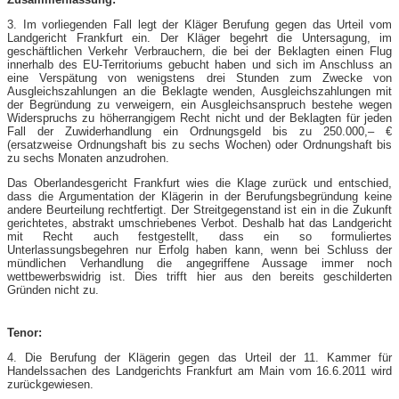
3. Im vorliegenden Fall legt der Kläger Berufung gegen das Urteil vom
Landgericht Frankfurt ein. Der Kläger begehrt die Untersagung, im
geschäftlichen Verkehr Verbrauchern, die bei der Beklagten einen Flug
innerhalb des EU-Territoriums gebucht haben und sich im Anschluss an
eine Verspätung von wenigstens drei Stunden zum Zwecke von
Ausgleichszahlungen an die Beklagte wenden, Ausgleichszahlungen mit
der Begründung zu verweigern, ein Ausgleichsanspruch bestehe wegen
Widerspruchs zu höherrangigem Recht nicht und der Beklagten für jeden
Fall der Zuwiderhandlung ein Ordnungsgeld bis zu 250.000,– €
(ersatzweise Ordnungshaft bis zu sechs Wochen) oder Ordnungshaft bis
zu sechs Monaten anzudrohen.
Das Oberlandesgericht Frankfurt wies die Klage zurück und entschied,
dass die Argumentation der Klägerin in der Berufungsbegründung keine
andere Beurteilung rechtfertigt. Der Streitgegenstand ist ein in die Zukunft
gerichtetes, abstrakt umschriebenes Verbot. Deshalb hat das Landgericht
mit Recht auch festgestellt, dass ein so formuliertes
Unterlassungsbegehren nur Erfolg haben kann, wenn bei Schluss der
mündlichen Verhandlung die angegriffene Aussage immer noch
wettbewerbswidrig ist. Dies trifft hier aus den bereits geschilderten
Gründen nicht zu.
Tenor:
4. Die Berufung der Klägerin gegen das Urteil der 11. Kammer für
Handelssachen des Landgerichts Frankfurt am Main vom 16.6.2011 wird
zurückgewiesen.