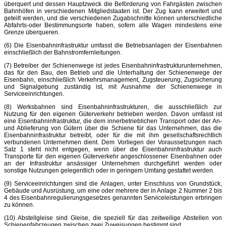
überquert und dessen Hauptzweck die Beförderung von Fahrgästen zwischen
Bahnhöfen in verschiedenen Mitgliedstaaten ist. Der Zug kann erweitert und
geteilt werden, und die verschiedenen Zugabschnitte können unterschiedliche
Abfahrts-oder Bestimmungsorte haben, sofern alle Wagen mindestens eine
Grenze überqueren.
(6) Die Eisenbahninfrastruktur umfasst die Betriebsanlagen der Eisenbahnen
einschließlich der Bahnstromfernleitungen.
(7) Betreiber der Schienenwege ist jedes Eisenbahninfrastrukturunternehmen,
das für den Bau, den Betrieb und die Unterhaltung der Schienenwege der
Eisenbahn, einschließlich Verkehrsmanagement, Zugsteuerung, Zugsicherung
und Signalgebung zuständig ist, mit Ausnahme der Schienenwege in
Serviceeinrichtungen.
(8) Werksbahnen sind Eisenbahninfrastrukturen, die ausschließlich zur
Nutzung für den eigenen Güterverkehr betrieben werden. Davon umfasst ist
eine Eisenbahninfrastruktur, die dem innerbetrieblichen Transport oder der An-
und Ablieferung von Gütern über die Schiene für das Unternehmen, das die
Eisenbahninfrastruktur betreibt, oder für die mit ihm gesellschaftsrechtlich
verbundenen Unternehmen dient. Dem Vorliegen der Voraussetzungen nach
Satz 1 steht nicht entgegen, wenn über die Eisenbahninfrastruktur auch
Transporte für den eigenen Güterverkehr angeschlossener Eisenbahnen oder
an der Infrastruktur ansässiger Unternehmen durchgeführt werden oder
sonstige Nutzungen gelegentlich oder in geringem Umfang gestattet werden.
(9) Serviceeinrichtungen sind die Anlagen, unter Einschluss von Grundstück,
Gebäude und Ausrüstung, um eine oder mehrere der in Anlage 2 Nummer 2 bis
4 des Eisenbahnregulierungsgesetzes genannten Serviceleistungen erbringen
zu können.
(10) Abstellgleise sind Gleise, die speziell für das zeitweilige Abstellen von
Schienenfahrzeugen zwischen zwei Zuweisungen bestimmt sind.