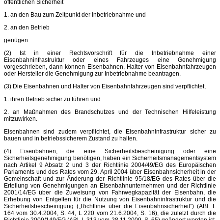
öffentlichen Sicherheit
1. an den Bau zum Zeitpunkt der Inbetriebnahme und
2. an den Betrieb
genügen.
(2) Ist in einer Rechtsvorschrift für die Inbetriebnahme einer
Eisenbahninfrastruktur oder eines Fahrzeuges eine Genehmigung
vorgeschrieben, dann können Eisenbahnen, Halter von Eisenbahnfahrzeugen
oder Hersteller die Genehmigung zur Inbetriebnahme beantragen.
(3) Die Eisenbahnen und Halter von Eisenbahnfahrzeugen sind verpflichtet,
1. ihren Betrieb sicher zu führen und
2. an Maßnahmen des Brandschutzes und der Technischen Hilfeleistung
mitzuwirken.
Eisenbahnen sind zudem verpflichtet, die Eisenbahninfrastruktur sicher zu
bauen und in betriebssicherem Zustand zu halten.
(4) Eisenbahnen, die eine Sicherheitsbescheinigung oder eine
Sicherheitsgenehmigung benötigen, haben ein Sicherheitsmanagementsystem
nach Artikel 9 Absatz 2 und 3 der Richtlinie 2004/49/EG des Europäischen
Parlaments und des Rates vom 29. April 2004 über Eisenbahnsicherheit in der
Gemeinschaft und zur Änderung der Richtlinie 95/18/EG des Rates über die
Erteilung von Genehmigungen an Eisenbahnunternehmen und der Richtlinie
2001/14/EG über die Zuweisung von Fahrwegkapazität der Eisenbahn, die
Erhebung von Entgelten für die Nutzung von Eisenbahninfrastruktur und die
Sicherheitsbescheinigung („Richtlinie über die Eisenbahnsicherheit“) (ABl. L
164 vom 30.4.2004, S. 44, L 220 vom 21.6.2004, S. 16), die zuletzt durch die
Richtlinie 2009/149/EG (ABl. L 313 vom 28.11.2009, S. 65) geändert worden ist,