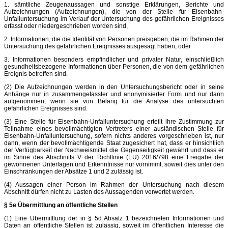
1. sämtliche Zeugenaussagen und sonstige Erklärungen, Berichte und
Aufzeichnungen (Aufzeichnungen), die von der Stelle für Eisenbahn-
Unfalluntersuchung im Verlauf der Untersuchung des gefährlichen Ereignisses
erfasst oder niedergeschrieben worden sind,
2. Informationen, die die Identität von Personen preisgeben, die im Rahmen der
Untersuchung des gefährlichen Ereignisses ausgesagt haben, oder
3. Informationen besonders empfindlicher und privater Natur, einschließlich
gesundheitsbezogene Informationen über Personen, die von dem gefährlichen
Ereignis betroffen sind.
(2) Die Aufzeichnungen werden in den Untersuchungsbericht oder in seine
Anhänge nur in zusammengefasster und anonymisierter Form und nur dann
aufgenommen, wenn sie von Belang für die Analyse des untersuchten
gefährlichen Ereignisses sind.
(3) Eine Stelle für Eisenbahn-Unfalluntersuchung erteilt ihre Zustimmung zur
Teilnahme eines bevollmächtigten Vertreters einer ausländischen Stelle für
Eisenbahn-Unfalluntersuchung, sofern nichts anderes vorgeschrieben ist, nur
dann, wenn der bevollmächtigende Staat zugesichert hat, dass er hinsichtlich
der Verfügbarkeit der Nachweismittel die Gegenseitigkeit gewährt und dass er
im Sinne des Abschnitts V der Richtlinie (EU) 2016/798 eine Freigabe der
gewonnenen Unterlagen und Erkenntnisse nur vornimmt, soweit dies unter den
Einschränkungen der Absätze 1 und 2 zulässig ist.
(4) Aussagen einer Person im Rahmen der Untersuchung nach diesem
Abschnitt dürfen nicht zu Lasten des Aussagenden verwertet werden.
§ 5e Übermittlung an öffentliche Stellen
(1) Eine Übermittlung der in § 5d Absatz 1 bezeichneten Informationen und
Daten an öffentliche Stellen ist zulässig, soweit im öffentlichen Interesse die