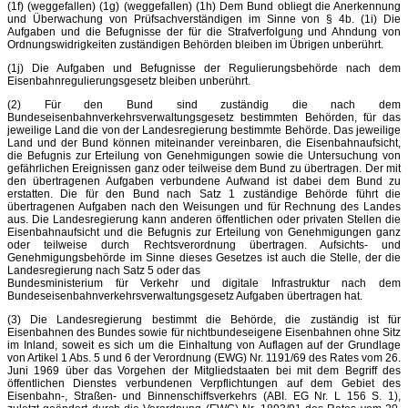
(1f) (weggefallen) (1g) (weggefallen) (1h) Dem Bund obliegt die Anerkennung
und Überwachung von Prüfsachverständigen im Sinne von § 4b. (1i) Die
Aufgaben und die Befugnisse der für die Strafverfolgung und Ahndung von
Ordnungswidrigkeiten zuständigen Behörden bleiben im Übrigen unberührt.
(1j) Die Aufgaben und Befugnisse der Regulierungsbehörde nach dem
Eisenbahnregulierungsgesetz bleiben unberührt.
(2) Für den Bund sind zuständig die nach dem
Bundeseisenbahnverkehrsverwaltungsgesetz bestimmten Behörden, für das
jeweilige Land die von der Landesregierung bestimmte Behörde. Das jeweilige
Land und der Bund können miteinander vereinbaren, die Eisenbahnaufsicht,
die Befugnis zur Erteilung von Genehmigungen sowie die Untersuchung von
gefährlichen Ereignissen ganz oder teilweise dem Bund zu übertragen. Der mit
den übertragenen Aufgaben verbundene Aufwand ist dabei dem Bund zu
erstatten. Die für den Bund nach Satz 1 zuständige Behörde führt die
übertragenen Aufgaben nach den Weisungen und für Rechnung des Landes
aus. Die Landesregierung kann anderen öffentlichen oder privaten Stellen die
Eisenbahnaufsicht und die Befugnis zur Erteilung von Genehmigungen ganz
oder teilweise durch Rechtsverordnung übertragen. Aufsichts- und
Genehmigungsbehörde im Sinne dieses Gesetzes ist auch die Stelle, der die
Landesregierung nach Satz 5 oder das
Bundesministerium für Verkehr und digitale Infrastruktur nach dem
Bundeseisenbahnverkehrsverwaltungsgesetz Aufgaben übertragen hat.
(3) Die Landesregierung bestimmt die Behörde, die zuständig ist für
Eisenbahnen des Bundes sowie für nichtbundeseigene Eisenbahnen ohne Sitz
im Inland, soweit es sich um die Einhaltung von Auflagen auf der Grundlage
von Artikel 1 Abs. 5 und 6 der Verordnung (EWG) Nr. 1191/69 des Rates vom 26.
Juni 1969 über das Vorgehen der Mitgliedstaaten bei mit dem Begriff des
öffentlichen Dienstes verbundenen Verpflichtungen auf dem Gebiet des
Eisenbahn-, Straßen- und Binnenschiffsverkehrs (ABI. EG Nr. L 156 S. 1),