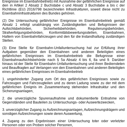
Ereignisse im Eisenbahnbetrieb) mit Ausnahme der gefährlichen Ereignisse auf
den in Artikel 2 Absatz 2 Buchstabe c und Absatz 3 Buchstabe a bis c der
Richtlinie (EU) 2016/798 bezeichneten Infrastrukturen, soweit diese nicht zu
Eisenbahninfrastrukturen des Bundes gehören.
(2) Die Untersuchung gefährlicher Ereignisse im Eisenbahnbetrieb gemäß
Absatz 1 erfolgt unabhängig von Zuständigkeiten und Befugnissen der
Aufsichtsbehörden, Sicherheitsbehörden, Regulierungsbehörden,
Strafverfolgungsbehörden, Konformitätsbewertungsstellen, Eisenbahnen,
Haltern von Eisenbahnfahrzeugen und den für die Instandhaltung zuständigen
Stellen.
(3) Eine Stelle für Eisenbahn-Unfalluntersuchung hat zur Erfüllung ihrer
Aufgaben gegenüber den Eisenbahnen und anderen Beteiligten eines
gefährlichen Ereignisses im Eisenbahnbetrieb die Befugnisse einer
Eisenbahnaufsichtsbehörde nach § 5a Absatz 4 bis 6, 8a und 9. Darüber
hinaus ist der Stelle für Eisenbahn-Unfalluntersuchung und ihren Bediensteten
und Beauftragten auf Verlangen von den Eisenbahnen und anderen Beteiligten
eines gefährlichen Ereignisses im Eisenbahnbetrieb
1. ungehinderter Zugang zum Ort des gefährlichen Ereignisses sowie zu
Fahrzeugen und Fahrzeugteilen und zu deren Ladung sowie zu der mit dem
gefährlichen Ereignis im Zusammenhang stehenden Infrastruktur und den
Sicherungsanlagen,
2. die unverzügliche Spurenaufnahme und dokumentierte Entnahme von
Gegenständen und Bauteilen zu Untersuchungs- oder Auswertezwecken,
3. unverzüglicher Zugang zu Aufzeichnungsanlagen, Aufzeichnungsträgern und
sonstigen Aufzeichnungen sowie deren Auswertung,
4. Zugang zu den Ergebnissen einer Untersuchung toter oder verletzter
Personen oder von Proben solcher Personen,