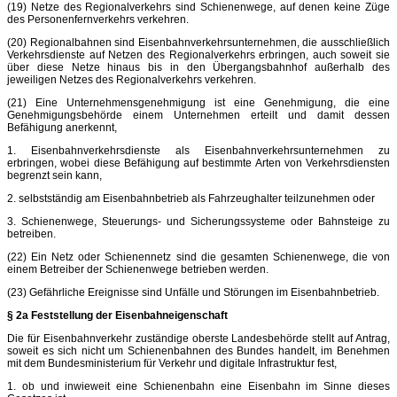
(19) Netze des Regionalverkehrs sind Schienenwege, auf denen keine Züge
des Personenfernverkehrs verkehren.
(20) Regionalbahnen sind Eisenbahnverkehrsunternehmen, die ausschließlich
Verkehrsdienste auf Netzen des Regionalverkehrs erbringen, auch soweit sie
über diese Netze hinaus bis in den Übergangsbahnhof außerhalb des
jeweiligen Netzes des Regionalverkehrs verkehren.
(21) Eine Unternehmensgenehmigung ist eine Genehmigung, die eine
Genehmigungsbehörde einem Unternehmen erteilt und damit dessen
Befähigung anerkennt,
1. Eisenbahnverkehrsdienste als Eisenbahnverkehrsunternehmen zu
erbringen, wobei diese Befähigung auf bestimmte Arten von Verkehrsdiensten
begrenzt sein kann,
2. selbstständig am Eisenbahnbetrieb als Fahrzeughalter teilzunehmen oder
3. Schienenwege, Steuerungs- und Sicherungssysteme oder Bahnsteige zu
betreiben.
(22) Ein Netz oder Schienennetz sind die gesamten Schienenwege, die von
einem Betreiber der Schienenwege betrieben werden.
(23) Gefährliche Ereignisse sind Unfälle und Störungen im Eisenbahnbetrieb.
§ 2a Feststellung der Eisenbahneigenschaft
Die für Eisenbahnverkehr zuständige oberste Landesbehörde stellt auf Antrag,
soweit es sich nicht um Schienenbahnen des Bundes handelt, im Benehmen
mit dem Bundesministerium für Verkehr und digitale Infrastruktur fest,
1. ob und inwieweit eine Schienenbahn eine Eisenbahn im Sinne dieses