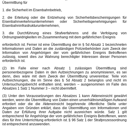
Übermittlung für
1. die Sicherheit im Eisenbahnbetrieb,
2. die Erteilung oder die Entziehung von Sicherheitsbescheinigungen für
Eisenbahnverkehrsunternehmen oder Sicherheitsgenehmigungen für
Eisenbahninfrastrukturunternehmen,
3. die Durchführung eines Strafverfahrens und die Verfolgung von
Ordnungswidrigkeiten im Zusammenhang mit dem gefährlichen Ereignis
erforderlich ist. Ferner ist eine Übermittlung der in § 5d Absatz 1 bezeichneten
Informationen und Daten an die zuständigen Polizeibehörden zum Zweck der
Information von Angehörigen der vom gefährlichen Ereignis Betroffenen
zulässig, soweit dies zur Wahrung berechtigter Interessen dieser Personen
erforderlich ist.
(2) Im Falle einer nach Absatz 1 zulässigen Übermittlung sind
personenbezogene Daten in den Aufzeichnungen zu anonymisieren, es sei
denn, dies wäre mit dem Zweck der Übermittlung unvereinbar. Teile von
Aufzeichnungen, die im Sinne des § 5d Absatz 2 belanglos und nicht im
Untersuchungsbericht enthalten sind, werden – ausgenommen im Falle des
Absatzes 1 Satz 1 Nummer 3 – nicht übermittelt.
(3) Unter den Voraussetzungen des Absatzes 1 kann Akteneinsicht gewährt
werden, wenn die Übermittlung von Daten einen unverhältnismäßigen Aufwand
erfordert oder die die Akteneinsicht begehrende öffentliche Stelle unter
Angaben von Gründen erklärt, dass die Übermittlung von Informationen und
Daten zur Erfüllung ihrer Aufgabe nicht ausreichen würde. Satz 1 gilt
entsprechend für Angehörige der vom gefährlichen Ereignis Betroffenen, wenn
dies für ihre Unterrichtung erforderlich ist. § 96 Satz 1 der Strafprozessordnung
ist entsprechend anzuwenden.