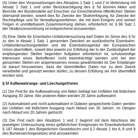
(4) Unter den Voraussetzungen des Absatzes 1 Satz 1 und 2 in Verbindung mit
Absatz 2 Satz 1 und unter Berücksichtigung des § 5d können Akten und
Berichte der Bundesstelle auf Ersuchen zur Einsichtnahme öffentlichen Stellen
übersandt werden, soweit dies für Zwecke der Strafverfolgung, für Zwecke der
Rechtspflege und für Verwaltungsverfahren, die mit dem Ereignis und seinen
Folgen in unmittelbarem Zusammenhang stehen, erforderlich ist. § 96 Satz 1
der Strafprozessordnung ist entsprechend anzuwenden.
(5) Eine Stelle für Eisenbahn-Unfalluntersuchung darf Daten im Sinne des § 5c
zu den in Absatz 1 Satz 1 genannten Zwecken an ausländische Eisenbahn-
Unfalluntersuchungsstellen und die Eisenbahnagentur der Europäischen
Union übermitteln, soweit dies jeweils zur Erfüllung der in der Zuständigkeit der
empfangenden Stellen liegenden Aufgaben erforderlich ist, schutzwürdige
Interessen eines Betroffenen nicht beeinträchtigt werden und bei den
genannten Stellen ein angemessenes niveau gewährleistet ist. Der Empfänger
ist darauf hinzuweisen, dass die übermittelten Daten nur zu dem Zweck
verarbeitet und genutzt werden dürfen, zu dessen Erfüllung sie ihm übermittelt
worden sind.
§ 5f Aufbewahrungs- und Löschungsfristen
(1) Die Frist für die Aufbewahrung von Akten beträgt bei Unfällen mit tödlichem
Ausgang 30 Jahre. Alle anderen Akten werden 20 Jahre aufbewahrt.
(2) Automatisiert und nicht automatisiert in Dateien gespeicherte Daten werden
bei Unfällen mit tödlichem Ausgang nach Ablauf von 30 Jahren, im Übrigen
nach Ablauf von 20 Jahren gelöscht.
(3) Die Frist nach den Absätzen 1 und 2 beginnt mit dem Abschluss der
jeweiligen Untersuchung eines gefährlichen Ereignisses im Eisenbahnbetrieb.
§ 187 Absatz 1 des Bürgerlichen Gesetzbuchs und § 2 Absatz 1 bis 6, 8 und 9
des Bundesarchivgesetzes sind anzuwenden.