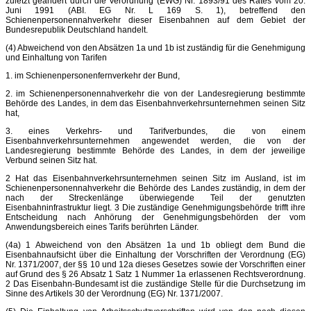
zuletzt geändert durch die Verordnung (EWG) Nr. 1893/91 des Rates vom 20.
Juni 1991 (ABI. EG Nr. L 169 S. 1), betreffend den
Schienenpersonennahverkehr dieser Eisenbahnen auf dem Gebiet der
Bundesrepublik Deutschland handelt.
(4) Abweichend von den Absätzen 1a und 1b ist zuständig für die Genehmigung
und Einhaltung von Tarifen
1. im Schienenpersonenfernverkehr der Bund,
2. im Schienenpersonennahverkehr die von der Landesregierung bestimmte
Behörde des Landes, in dem das Eisenbahnverkehrsunternehmen seinen Sitz
hat,
3. eines Verkehrs- und Tarifverbundes, die von einem
Eisenbahnverkehrsunternehmen angewendet werden, die von der
Landesregierung bestimmte Behörde des Landes, in dem der jeweilige
Verbund seinen Sitz hat.
2 Hat das Eisenbahnverkehrsunternehmen seinen Sitz im Ausland, ist im
Schienenpersonennahverkehr die Behörde des Landes zuständig, in dem der
nach der Streckenlänge überwiegende Teil der genutzten
Eisenbahninfrastruktur liegt. 3 Die zuständige Genehmigungsbehörde trifft ihre
Entscheidung nach Anhörung der Genehmigungsbehörden der vom
Anwendungsbereich eines Tarifs berührten Länder.
(4a) 1 Abweichend von den Absätzen 1a und 1b obliegt dem Bund die
Eisenbahnaufsicht über die Einhaltung der Vorschriften der Verordnung (EG)
Nr. 1371/2007, der §§ 10 und 12a dieses Gesetzes sowie der Vorschriften einer
auf Grund des § 26 Absatz 1 Satz 1 Nummer 1a erlassenen Rechtsverordnung.
2 Das Eisenbahn-Bundesamt ist die zuständige Stelle für die Durchsetzung im
Sinne des Artikels 30 der Verordnung (EG) Nr. 1371/2007.