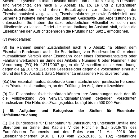
Sicherheitssysteme im Inland instand halten, und die für sie tätigen Personen
sind verpflichtet, den nach § 5 Absatz 1a, 1b, 1e und 2 zuständigen
Aufsichtsbehörden und ihren Beauftragten zur Durchführung der
Eisenbahnaufsicht zu gestatten, Eisenbahnfahrzeuge sowie Betriebsleit- und
Sicherheitssysteme innerhalb der üblichen Geschäfts- und Arbeitsstunden zu
untersuchen. Sie haben die dazu erforderlichen Hilfsmittel zu stellen und
Hilfsdienste zu leisten. Findet die Instandhaltung im Ausland statt, sollen die
Eisenbahnen den Aufsichtsbehörden die Prüfung nach Satz 1 ermöglichen.
(7) (weggefallen)
(8) Im Rahmen seiner Zuständigkeit nach § 5 Absatz 4a obliegt dem
Eisenbahn-Bundesamt auch die Bearbeitung von Beschwerden über einen
mutmaßlichen Verstoß einer Eisenbahn oder eines Reiseveranstalters oder
Fahrkartenverkäufers im Sinne des Artikels 3 Nummer 6 oder Nummer 7 der
Verordnung (EG) Nr. 1371/2007 gegen die Vorschriften dieser Verordnung,
gegen die §§ 10 und 12a diese Gesetzes oder gegen die Vorschriften einer auf
Grund des § 26 Absatz 1 Satz 1 Nummer 1a erlassenen Rechtsverordnung.
(8a) Die Eisenbahnaufsichtsbehörde kann natürliche oder juristische Personen
des Privatrechts beauftragen, an der Erfüllung der Aufgaben mitzuwirken.
(9) Die Eisenbahnaufsichtsbehörden können ihre Anordnungen nach den für
die Vollstreckung von Verwaltungsmaßnahmen geltenden Vorschriften
durchsetzen. Die Höhe des Zwangsgeldes beträgt bis zu 500 000 Euro.
§ 5b Aufgaben und Befugnisse der Stellen für Eisenbahn-
Unfalluntersuchung
(1) Die Bundesstelle für Eisenbahnunfalluntersuchung untersucht Unfälle und
Störungen im Sinne des Kapitels V der Richtlinie (EU) 2016/798 des
Europäischen Parlaments und des Rates vom 11. Mai 2016 über
Eisenbahnsicherheit (ABl. L 138 vom 26.5.2016, S. 102) (gefährliche