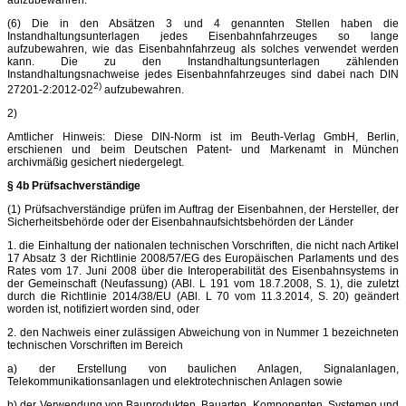
(6) Die in den Absätzen 3 und 4 genannten Stellen haben die
Instandhaltungsunterlagen jedes Eisenbahnfahrzeuges so lange
aufzubewahren, wie das Eisenbahnfahrzeug als solches verwendet werden
kann. Die zu den Instandhaltungsunterlagen zählenden
Instandhaltungsnachweise jedes Eisenbahnfahrzeuges sind dabei nach DIN
2)
27201-2:2012-02
aufzubewahren.
2)
Amtlicher Hinweis: Diese DIN-Norm ist im Beuth-Verlag GmbH, Berlin,
erschienen und beim Deutschen Patent- und Markenamt in München
archivmäßig gesichert niedergelegt.
§ 4b Prüfsachverständige
(1) Prüfsachverständige prüfen im Auftrag der Eisenbahnen, der Hersteller, der
Sicherheitsbehörde oder der Eisenbahnaufsichtsbehörden der Länder
1. die Einhaltung der nationalen technischen Vorschriften, die nicht nach Artikel
17 Absatz 3 der Richtlinie 2008/57/EG des Europäischen Parlaments und des
Rates vom 17. Juni 2008 über die Interoperabilität des Eisenbahnsystems in
der Gemeinschaft (Neufassung) (ABl. L 191 vom 18.7.2008, S. 1), die zuletzt
durch die Richtlinie 2014/38/EU (ABl. L 70 vom 11.3.2014, S. 20) geändert
worden ist, notifiziert worden sind, oder
2. den Nachweis einer zulässigen Abweichung von in Nummer 1 bezeichneten
technischen Vorschriften im Bereich
a) der Erstellung von baulichen Anlagen, Signalanlagen,
Telekommunikationsanlagen und elektrotechnischen Anlagen sowie
b) der Verwendung von Bauprodukten, Bauarten, Komponenten, Systemen und