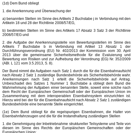
(1d) Dem Bund obliegt
1. die Anerkennung und Überwachung der
a) benannten Stellen im Sinne des Artikels 2 Buchstabe j in Verbindung mit den
Artikeln 18 und 28 der Richtlinie 2008/57/EG,
b) bestimmten Stellen im Sinne des Artikels 17 Absatz 3 Satz 3 der Richtlinie
2008/57/EG und
2. die Aufgabe der Anerkennungsstelle von Bewertungsstellen im Sinne des
Artikels 7 Buchstabe b in Verbindung mit Artikel 13 Absatz 1 der
Durchführungsverordnung (EU) Nr. 402/2013 der Kommission vom 30. April
2013 über die gemeinsame Sicherheitsmethode für die Evaluierung und
Bewertung von Risiken und zur Aufhebung der Verordnung (EG) Nr. 352/2009
(ABl. L 121 vom 3.5.2013, S. 8).
Der Bund nimmt die Aufgaben nach Satz 1 durch die für die Eisenbahnaufsicht
nach Absatz 2 Satz 1 zuständige Bundesbehörde als Sicherheitsbehörde wahr.
Anerkennungen nach Satz 1 erteilt die Sicherheitsbehörde auf Antrag.
Unbeschadet des Satzes 1 Nummer 1 Buchstabe a obliegt dem Bund die
Wahrnehmung der Aufgaben einer benannten Stelle, soweit eine solche nach
dem Recht der Europäischen Gemeinschaft oder der Europäischen Union im
Zusammenhang mit dem interoperablen Eisenbahnsystem einzurichten ist.
Hierzu wird bei der für die Eisenbahnaufsicht nach Absatz 2 Satz 1 zuständigen
Bundesbehörde eine benannte Stelle eingerichtet.
(1e) Dem Bund obliegt für die regelspurigen Eisenbahnen, die Halter von
Eisenbahnfahrzeugen und die für die Instandhaltung zuständigen Stellen
1. die Genehmigung der Inbetriebnahme struktureller Teilsysteme und Teile von
diesen im Sinne des Rechts der Europäischen Gemeinschaften oder der
Europäischen Union;