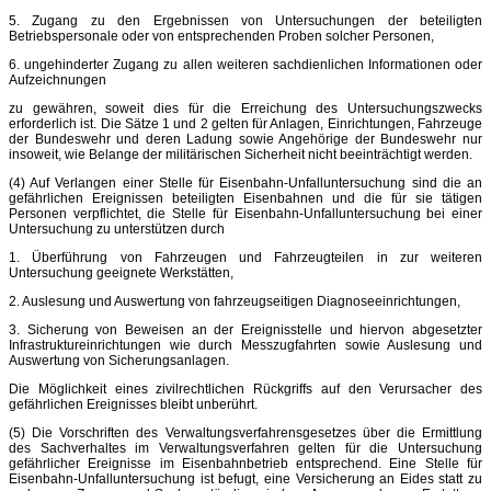
5. Zugang zu den Ergebnissen von Untersuchungen der beteiligten
Betriebspersonale oder von entsprechenden Proben solcher Personen,
6. ungehinderter Zugang zu allen weiteren sachdienlichen Informationen oder
Aufzeichnungen
zu gewähren, soweit dies für die Erreichung des Untersuchungszwecks
erforderlich ist. Die Sätze 1 und 2 gelten für Anlagen, Einrichtungen, Fahrzeuge
der Bundeswehr und deren Ladung sowie Angehörige der Bundeswehr nur
insoweit, wie Belange der militärischen Sicherheit nicht beeinträchtigt werden.
(4) Auf Verlangen einer Stelle für Eisenbahn-Unfalluntersuchung sind die an
gefährlichen Ereignissen beteiligten Eisenbahnen und die für sie tätigen
Personen verpflichtet, die Stelle für Eisenbahn-Unfalluntersuchung bei einer
Untersuchung zu unterstützen durch
1. Überführung von Fahrzeugen und Fahrzeugteilen in zur weiteren
Untersuchung geeignete Werkstätten,
2. Auslesung und Auswertung von fahrzeugseitigen Diagnoseeinrichtungen,
3. Sicherung von Beweisen an der Ereignisstelle und hiervon abgesetzter
Infrastruktureinrichtungen wie durch Messzugfahrten sowie Auslesung und
Auswertung von Sicherungsanlagen.
Die Möglichkeit eines zivilrechtlichen Rückgriffs auf den Verursacher des
gefährlichen Ereignisses bleibt unberührt.
(5) Die Vorschriften des Verwaltungsverfahrensgesetzes über die Ermittlung
des Sachverhaltes im Verwaltungsverfahren gelten für die Untersuchung
gefährlicher Ereignisse im Eisenbahnbetrieb entsprechend. Eine Stelle für
Eisenbahn-Unfalluntersuchung ist befugt, eine Versicherung an Eides statt zu