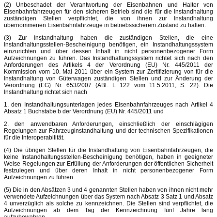
(2) Unbeschadet der Verantwortung der Eisenbahnen und Halter von
Eisenbahnfahrzeugen für den sicheren Betrieb sind die für die Instandhaltung
zuständigen Stellen verpflichtet, die von ihnen zur Instandhaltung
übernommenen Eisenbahnfahrzeuge in betriebssicherem Zustand zu halten.
(3) Zur Instandhaltung haben die zuständigen Stellen, die eine
Instandhaltungsstellen-Bescheinigung benötigen, ein Instandhaltungssystem
einzurichten und über dessen Inhalt in nicht personenbezogener Form
Aufzeichnungen zu führen. Das Instandhaltungssystem richtet sich nach den
Anforderungen des Artikels 4 der Verordnung (EU) Nr. 445/2011 der
Kommission vom 10. Mai 2011 über ein System zur Zertifizierung von für die
Instandhaltung von Güterwagen zuständigen Stellen und zur Änderung der
Verordnung (EG) Nr. 653/2007 (ABl. L 122 vom 11.5.2011, S. 22). Die
Instandhaltung richtet sich nach
1. den Instandhaltungsunterlagen jedes Eisenbahnfahrzeuges nach Artikel 4
Absatz 1 Buchstabe b der Verordnung (EU) Nr. 445/2011 und
2. den anwendbaren Anforderungen, einschließlich der einschlägigen
Regelungen zur Fahrzeuginstandhaltung und der technischen Spezifikationen
für die Interoperabilität.
(4) Die übrigen Stellen für die Instandhaltung von Eisenbahnfahrzeugen, die
keine Instandhaltungsstellen-Bescheinigung benötigen, haben in geeigneter
Weise Regelungen zur Erfüllung der Anforderungen der öffentlichen Sicherheit
festzulegen und über deren Inhalt in nicht personenbezogener Form
Aufzeichnungen zu führen.
(5) Die in den Absätzen 3 und 4 genannten Stellen haben von ihnen nicht mehr
verwendete Aufzeichnungen über das System nach Absatz 3 Satz 1 und Absatz
4 unverzüglich als solche zu kennzeichnen. Die Stellen sind verpflichtet, die
Aufzeichnungen ab dem Tag der Kennzeichnung fünf Jahre lang
aufzubewahren.