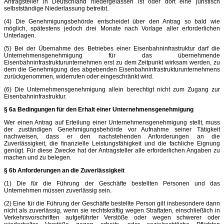
Antragsteller in Deutschland niedergelassen ist oder dort eine juristisch
selbstständige Niederlassung betreibt.
(4) Die Genehmigungsbehörde entscheidet über den Antrag so bald wie
möglich, spätestens jedoch drei Monate nach Vorlage aller erforderlichen
Unterlagen.
(5) Bei der Übernahme des Betriebes einer Eisenbahninfrastruktur darf die
Unternehmensgenehmigung für das übernehmende
Eisenbahninfrastrukturunternehmen erst zu dem Zeitpunkt wirksam werden, zu
dem die Genehmigung des abgebenden Eisenbahninfrastrukturunternehmens
zurückgenommen, widerrufen oder eingeschränkt wird.
(6) Die Unternehmensgenehmigung allein berechtigt nicht zum Zugang zur
Eisenbahninfrastruktur.
§ 6a Bedingungen für den Erhalt einer Unternehmensgenehmigung
Wer einen Antrag auf Erteilung einer Unternehmensgenehmigung stellt, muss
der zuständigen Genehmigungsbehörde vor Aufnahme seiner Tätigkeit
nachweisen, dass er den nachstehenden Anforderungen an die
Zuverlässigkeit, die finanzielle Leistungsfähigkeit und die fachliche Eignung
genügt. Für diese Zwecke hat der Antragsteller alle erforderlichen Angaben zu
machen und zu belegen.
§ 6b Anforderungen an die Zuverlässigkeit
(1) Die für die Führung der Geschäfte bestellten Personen und das
Unternehmen müssen zuverlässig sein.
(2) Eine für die Führung der Geschäfte bestellte Person gilt insbesondere dann
nicht als zuverlässig, wenn sie rechtskräftig wegen Straftaten, einschließlich in
Verkehrsvorschriften aufgeführter Verstöße oder wegen schwerer oder