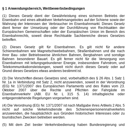
§ 1 Anwendungsbereich, Wettbewerbsbedingungen
(1) Dieses Gesetz dient der Gewährleistung eines sicheren Betriebs der
Eisenbahn und eines attraktiven Verkehrsangebotes auf der Schiene sowie der
Wahrung der Interessen der Verbraucher im Eisenbahnmarkt. Dieses Gesetz
dient ferner der Umsetzung oder der Durchführung von Rechtsakten der
Europäischen Gemeinschaften oder der Europäischen Union im Bereich des
Eisenbahnrechts, soweit diese Rechtsakte Sachbereiche dieses Gesetzes
betreffen.
(2) Dieses Gesetz gilt für Eisenbahnen. Es gilt nicht für andere
Schienenbahnen wie Magnetschwebebahnen, Straßenbahnen und die nach
ihrer Bau- oder Betriebsweise ähnlichen Bahnen, Bergbahnen und sonstige
Bahnen besonderer Bauart. Es gilt ferner nicht für die Versorgung von
Eisenbahnen mit leitungsgebundener Energie, insbesondere Fahrstrom, und
Telekommunikationsleistungen, soweit nicht durch dieses Gesetz oder auf
Grund dieses Gesetzes etwas anderes bestimmt ist.
(3) Die Vorschriften dieses Gesetzes sind, vorbehaltlich des § 26 Abs. 1 Satz 1
Nr. 1a in Verbindung mit Satz 2, nicht anzuwenden, soweit in der Verordnung
(EG) Nr. 1371/2007 des Europäischen Parlaments und des Rates vom 23.
Oktober 2007 über die Rechte und Pflichten der Fahrgäste im
Eisenbahnverkehr (ABl. EU Nr. L 315 S. 14) inhaltsgleiche oder
entgegenstehende Regelungen vorgesehen sind.
(4) Die Verordnung (EG) Nr. 1371/2007 ist nach Maßgabe ihres Artikels 2 Abs. 5
nicht auf solche Verkehrsdienste des Schienenpersonennahverkehrs
anzuwenden, die hauptsächlich aus Gründen historischen Interesses oder zu
touristischen Zwecken betrieben werden.
(5) Mit dem Ziel bester Verkehrsbedienung haben Bundesregierung und