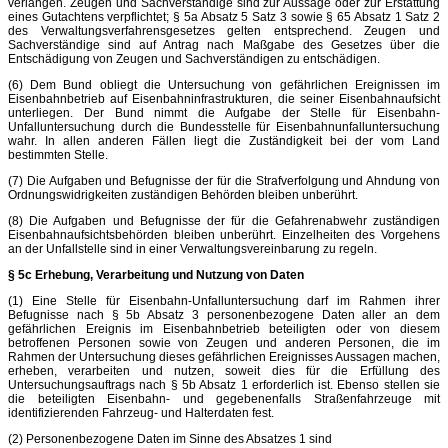
verlangen. Zeugen und Sachverständige sind zur Aussage oder zur Erstattung
eines Gutachtens verpflichtet; § 5a Absatz 5 Satz 3 sowie § 65 Absatz 1 Satz 2
des Verwaltungsverfahrensgesetzes gelten entsprechend. Zeugen und
Sachverständige sind auf Antrag nach Maßgabe des Gesetzes über die
Entschädigung von Zeugen und Sachverständigen zu entschädigen.
(6) Dem Bund obliegt die Untersuchung von gefährlichen Ereignissen im
Eisenbahnbetrieb auf Eisenbahninfrastrukturen, die seiner Eisenbahnaufsicht
unterliegen. Der Bund nimmt die Aufgabe der Stelle für Eisenbahn-
Unfalluntersuchung durch die Bundesstelle für Eisenbahnunfalluntersuchung
wahr. In allen anderen Fällen liegt die Zuständigkeit bei der vom Land
bestimmten Stelle.
(7) Die Aufgaben und Befugnisse der für die Strafverfolgung und Ahndung von
Ordnungswidrigkeiten zuständigen Behörden bleiben unberührt.
(8) Die Aufgaben und Befugnisse der für die Gefahrenabwehr zuständigen
Eisenbahnaufsichtsbehörden bleiben unberührt. Einzelheiten des Vorgehens
an der Unfallstelle sind in einer Verwaltungsvereinbarung zu regeln.
§ 5c Erhebung, Verarbeitung und Nutzung von Daten
(1) Eine Stelle für Eisenbahn-Unfalluntersuchung darf im Rahmen ihrer
Befugnisse nach § 5b Absatz 3 personenbezogene Daten aller an dem
gefährlichen Ereignis im Eisenbahnbetrieb beteiligten oder von diesem
betroffenen Personen sowie von Zeugen und anderen Personen, die im
Rahmen der Untersuchung dieses gefährlichen Ereignisses Aussagen machen,
erheben, verarbeiten und nutzen, soweit dies für die Erfüllung des
Untersuchungsauftrags nach § 5b Absatz 1 erforderlich ist. Ebenso stellen sie
die beteiligten Eisenbahn- und gegebenenfalls Straßenfahrzeuge mit
identifizierenden Fahrzeug- und Halterdaten fest.
(2) Personenbezogene Daten im Sinne des Absatzes 1 sind