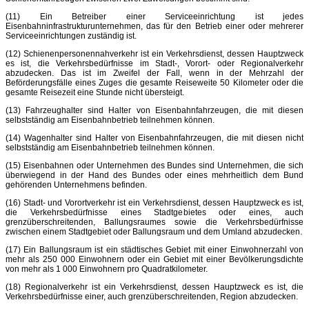
(11) Ein Betreiber einer Serviceeinrichtung ist jedes
Eisenbahninfrastrukturunternehmen, das für den Betrieb einer oder mehrerer
Serviceeinrichtungen zuständig ist.
(12) Schienenpersonennahverkehr ist ein Verkehrsdienst, dessen Hauptzweck
es ist, die Verkehrsbedürfnisse im Stadt-, Vorort- oder Regionalverkehr
abzudecken. Das ist im Zweifel der Fall, wenn in der Mehrzahl der
Beförderungsfälle eines Zuges die gesamte Reiseweite 50 Kilometer oder die
gesamte Reisezeit eine Stunde nicht übersteigt.
(13) Fahrzeughalter sind Halter von Eisenbahnfahrzeugen, die mit diesen
selbstständig am Eisenbahnbetrieb teilnehmen können.
(14) Wagenhalter sind Halter von Eisenbahnfahrzeugen, die mit diesen nicht
selbstständig am Eisenbahnbetrieb teilnehmen können.
(15) Eisenbahnen oder Unternehmen des Bundes sind Unternehmen, die sich
überwiegend in der Hand des Bundes oder eines mehrheitlich dem Bund
gehörenden Unternehmens befinden.
(16) Stadt- und Vorortverkehr ist ein Verkehrsdienst, dessen Hauptzweck es ist,
die Verkehrsbedürfnisse eines Stadtgebietes oder eines, auch
grenzüberschreitenden, Ballungsraumes sowie die Verkehrsbedürfnisse
zwischen einem Stadtgebiet oder Ballungsraum und dem Umland abzudecken.
(17) Ein Ballungsraum ist ein städtisches Gebiet mit einer Einwohnerzahl von
mehr als 250 000 Einwohnern oder ein Gebiet mit einer Bevölkerungsdichte
von mehr als 1 000 Einwohnern pro Quadratkilometer.
(18) Regionalverkehr ist ein Verkehrsdienst, dessen Hauptzweck es ist, die
Verkehrsbedürfnisse einer, auch grenzüberschreitenden, Region abzudecken.