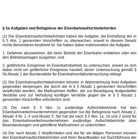
§ 5a Aufgaben und Befugnisse der Eisenbahnaufsichtsbehörden
(1) Die Eisenbahnaufsichtsbehörden haben die Aufgabe, die Einhaltung der in
§ 5 Abs. 1 genannten Vorschriften zu überwachen, soweit in diesem Gesetz
nichts Besonderes bestimmt ist. Sie haben dabei insbesondere die Aufgabe,
1. Gefahren abzuwehren, die beim Betrieb der Eisenbahn entstehen oder von
den Betriebsanlagen ausgehen, und
2. gefährliche Ereignisse im Eisenbahnbetrieb zu untersuchen, soweit es sich
dabei nicht um gefährliche Ereignisse handelt, deren Untersuchung gemäß §
5b Absatz 1 der Bundesstelle für Eisenbahnunfalluntersuchung obliegt.
(2) Die Eisenbahnaufsichtsbehörden können in Wahrnehmung ihrer Aufgaben
gegenüber denjenigen, die durch die in § 5 Absatz 1 genannten Vorschriften
verpflichtet werden, die Maßnahmen treffen, die zur Beseitigung festgestellter
Verstöße und zur Verhütung künftiger Verstöße gegen die in § 5 Absatz 1
genannten Vorschriften erforderlich sind.
(3) Die nach § 5 Abs. 1c zuständige Aufsichtsbehörde hat den
Eisenbahnverkehrsunternehmen gegenüber nur die Befugnisse nach Absatz 2,
Absatz 4 Nr. 2, 4 und Absatz 5. Sie hat die nach § 5 Abs. 1a, 1b und 2 sonst für
das Eisenbahnverkehrsunternehmen zuständige Aufsichtsbehörde über
Beanstandungen und getroffene Maßnahmen zu unterrichten.
(4) Die nach Absatz 2 Verpflichteten und die für sie tätigen Personen müssen
den Eisenbahnaufsichtsbehörden und ihren Beauftragten zur Durchführung der