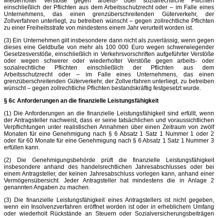
wiederholter Verstöße gegen arbeits- oder sozialrechtliche Pflichten
einschließlich der Pflichten aus dem Arbeitsschutzrecht oder – im Falle eines
Unternehmens, das einen grenzüberschreitenden Güterverkehr, der
Zollverfahren unterliegt, zu betreiben wünscht – gegen zollrechtliche Pflichten
zu einer Freiheitsstrafe von mindestens einem Jahr verurteilt worden ist.
(3) Ein Unternehmen gilt insbesondere dann nicht als zuverlässig, wenn gegen
dieses eine Geldbuße von mehr als 100 000 Euro wegen schwerwiegender
Gesetzesverstöße, einschließlich in Verkehrsvorschriften aufgeführter Verstöße
oder wegen schwerer oder wiederholter Verstöße gegen arbeits- oder
sozialrechtliche Pflichten einschließlich der Pflichten aus dem
Arbeitsschutzrecht oder – im Falle eines Unternehmens, das einen
grenzüberschreitenden Güterverkehr, der Zollverfahren unterliegt, zu betreiben
wünscht – gegen zollrechtliche Pflichten bestandskräftig festgesetzt wurde.
§ 6c Anforderungen an die finanzielle Leistungsfähigkeit
(1) Die Anforderungen an die finanzielle Leistungsfähigkeit sind erfüllt, wenn
der Antragsteller nachweist, dass er seine tatsächlichen und voraussichtlichen
Verpflichtungen unter realistischen Annahmen über einen Zeitraum von zwölf
Monaten für eine Genehmigung nach § 6 Absatz 1 Satz 1 Nummer 1 oder 2
oder für 60 Monate für eine Genehmigung nach § 6 Absatz 1 Satz 1 Nummer 3
erfüllen kann.
(2) Die Genehmigungsbehörde prüft die finanzielle Leistungsfähigkeit
insbesondere anhand des handelsrechtlichen Jahresabschlusses oder bei
einem Antragsteller, der keinen Jahresabschluss vorlegen kann, anhand einer
Vermögensübersicht. Jeder Antragsteller hat mindestens die in Anlage 2
genannten Angaben zu machen.
(3) Die finanzielle Leistungsfähigkeit eines Antragstellers ist nicht gegeben,
wenn ein Insolvenzverfahren eröffnet worden ist oder in erheblichem Umfang
oder wiederholt Rückstände an Steuern oder Sozialversicherungsbeiträgen