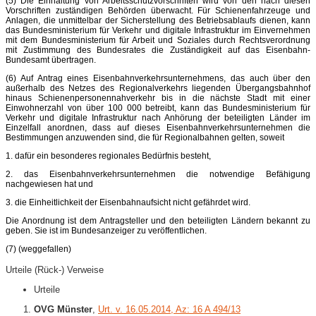
(5) Die Einhaltung von Arbeitsschutzvorschriften wird von den nach diesen
Vorschriften zuständigen Behörden überwacht. Für Schienenfahrzeuge und
Anlagen, die unmittelbar der Sicherstellung des Betriebsablaufs dienen, kann
das Bundesministerium für Verkehr und digitale Infrastruktur im Einvernehmen
mit dem Bundesministerium für Arbeit und Soziales durch Rechtsverordnung
mit Zustimmung des Bundesrates die Zuständigkeit auf das Eisenbahn-
Bundesamt übertragen.
(6) Auf Antrag eines Eisenbahnverkehrsunternehmens, das auch über den
außerhalb des Netzes des Regionalverkehrs liegenden Übergangsbahnhof
hinaus Schienenpersonennahverkehr bis in die nächste Stadt mit einer
Einwohnerzahl von über 100 000 betreibt, kann das Bundesministerium für
Verkehr und digitale Infrastruktur nach Anhörung der beteiligten Länder im
Einzelfall anordnen, dass auf dieses Eisenbahnverkehrsunternehmen die
Bestimmungen anzuwenden sind, die für Regionalbahnen gelten, soweit
1. dafür ein besonderes regionales Bedürfnis besteht,
2. das Eisenbahnverkehrsunternehmen die notwendige Befähigung
nachgewiesen hat und
3. die Einheitlichkeit der Eisenbahnaufsicht nicht gefährdet wird.
Die Anordnung ist dem Antragsteller und den beteiligten Ländern bekannt zu
geben. Sie ist im Bundesanzeiger zu veröffentlichen.
(7) (weggefallen)
Urteile (Rück-) Verweise
Urteile
OVG Münster
,
Urt. v. 16.05.2014, Az: 16 A 494/13