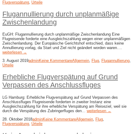
Flugverspätung
,
Urteile
Flugannullierung durch unplanmäßige
Zwischenlandung
EuGH: Flugannullierung durch unplanmäßige Zwischenlandung Eine
Flugreisende forderte eine Ausgleichszahlung wegen einer unplanmäßigen
Zwischenlandung. Der Europäische Gerichtshof entschied, dass keine
Annullierung vorlag, da Start und Ziel nicht geändert worden waren.…
weiterlesen →
3. August 2019
admin
Keine Kommentare
Allgemein
,
Flug
,
Flugannullierung
,
Urteile
Erhebliche Flugverspätung auf Grund
Verpassen des Anschlussfluges
LG Hamburg: Erhebliche Flugverspätung auf Grund Verpassen des
Anschlussfluges Flugreisende forderten in zweiter Instanz eine
Ausgleichszahlung für ihre erhebliche Verspätung am Reiseziel, weil sie
durch die Verspätung des Zubringerfluges den…
weiterlesen →
28. Oktober 2018
admin
Keine Kommentare
Allgemein
,
Flug
,
Flugverspätung
,
Urteile