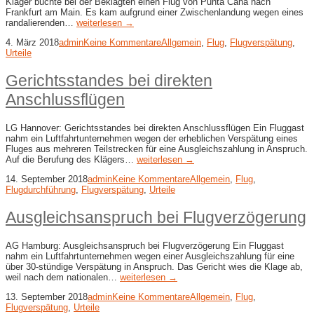
Kläger buchte bei der Beklagten einen Flug von Punta Cana nach
Frankfurt am Main. Es kam aufgrund einer Zwischenlandung wegen eines
randalierenden…
weiterlesen →
4. März 2018
admin
Keine Kommentare
Allgemein
,
Flug
,
Flugverspätung
,
Urteile
Gerichtsstandes bei direkten
Anschlussflügen
LG Hannover: Gerichtsstandes bei direkten Anschlussflügen Ein Fluggast
nahm ein Luftfahrtunternehmen wegen der erheblichen Verspätung eines
Fluges aus mehreren Teilstrecken für eine Ausgleichszahlung in Anspruch.
Auf die Berufung des Klägers…
weiterlesen →
14. September 2018
admin
Keine Kommentare
Allgemein
,
Flug
,
Flugdurchführung
,
Flugverspätung
,
Urteile
Ausgleichsanspruch bei Flugverzögerung
AG Hamburg: Ausgleichsanspruch bei Flugverzögerung Ein Fluggast
nahm ein Luftfahrtunternehmen wegen einer Ausgleichszahlung für eine
über 30-stündige Verspätung in Anspruch. Das Gericht wies die Klage ab,
weil nach dem nationalen…
weiterlesen →
13. September 2018
admin
Keine Kommentare
Allgemein
,
Flug
,
Flugverspätung
,
Urteile