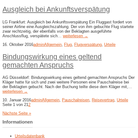
Ausgleich bei Ankunftsverspätung
LG Frankfurt: Ausgleich bei Ankunftsverspätung Ein Fluggast fordert von
seiner Airline eine Ausgleichszahlung. Der von ihm gebuchte Flug startete
zwar rechtzeitig, der ebenfalls von der Beklagten ausgeführte
Anschlussflug, verspätete sich…
weiterlesen →
16. Oktober 2016
admin
Allgemein
,
Flug
,
Flugverspätung
,
Urteile
Bindungswirkung eines geltend
gemachten Anspruchs
AG Düsseldorf: Bindungswirkung eines geltend gemachten Anspruchs Der
Kläger hatte für sich und zwei weitere Personen eine Pauschalreise bei
der Beklagten gebucht. Nach der Buchung teilte diese dem Kläger mit,…
weiterlesen →
10. Januar 2016
admin
Allgemein
,
Pauschalreisen
,
Reisevertrag
,
Urteile
Seite 1 von 2
1
2
Nächste Seite »
Informationen
Urteilsdatenbank