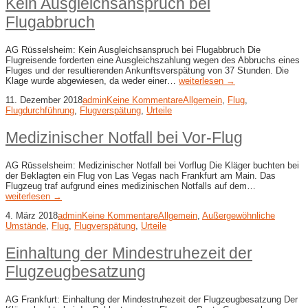
Kein Ausgleichsanspruch bei
Flugabbruch
AG Rüsselsheim: Kein Ausgleichsanspruch bei Flugabbruch Die
Flugreisende forderten eine Ausgleichszahlung wegen des Abbruchs eines
Fluges und der resultierenden Ankunftsverspätung von 37 Stunden. Die
Klage wurde abgewiesen, da weder einer…
weiterlesen →
11. Dezember 2018
admin
Keine Kommentare
Allgemein
,
Flug
,
Flugdurchführung
,
Flugverspätung
,
Urteile
Medizinischer Notfall bei Vor-​Flug
AG Rüsselsheim: Medizinischer Notfall bei Vorflug Die Kläger buchten bei
der Beklagten ein Flug von Las Vegas nach Frankfurt am Main. Das
Flugzeug traf aufgrund eines medizinischen Notfalls auf dem…
weiterlesen →
4. März 2018
admin
Keine Kommentare
Allgemein
,
Außergewöhnliche
Umstände
,
Flug
,
Flugverspätung
,
Urteile
Einhaltung der Mindestruhezeit der
Flugzeugbesatzung
AG Frankfurt: Einhaltung der Mindestruhezeit der Flugzeugbesatzung Der