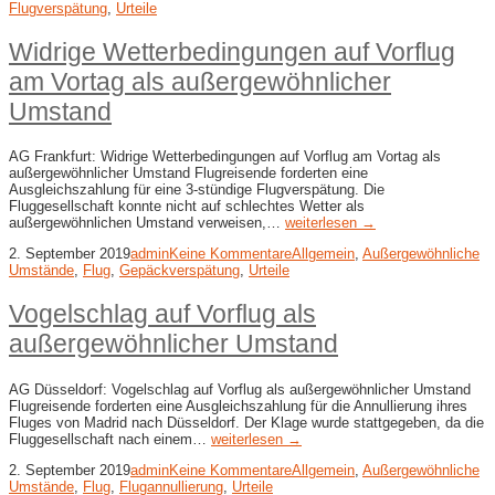
Flugverspätung
,
Urteile
Widrige Wetterbedingungen auf Vorflug
am Vortag als außergewöhnlicher
Umstand
AG Frankfurt: Widrige Wetterbedingungen auf Vorflug am Vortag als
außergewöhnlicher Umstand Flugreisende forderten eine
Ausgleichszahlung für eine 3-stündige Flugverspätung. Die
Fluggesellschaft konnte nicht auf schlechtes Wetter als
außergewöhnlichen Umstand verweisen,…
weiterlesen →
2. September 2019
admin
Keine Kommentare
Allgemein
,
Außergewöhnliche
Umstände
,
Flug
,
Gepäckverspätung
,
Urteile
Vogelschlag auf Vorflug als
außergewöhnlicher Umstand
AG Düsseldorf: Vogelschlag auf Vorflug als außergewöhnlicher Umstand
Flugreisende forderten eine Ausgleichszahlung für die Annullierung ihres
Fluges von Madrid nach Düsseldorf. Der Klage wurde stattgegeben, da die
Fluggesellschaft nach einem…
weiterlesen →
2. September 2019
admin
Keine Kommentare
Allgemein
,
Außergewöhnliche
Umstände
,
Flug
,
Flugannullierung
,
Urteile