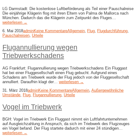
LG Darmstadt: Die kostenlose Luftbeförderung als Teil einer Pauschalreise
Die einjährige Klägerin flog mit ihren Eltern von Palma de Mallorca nach
München. Dadurch das die Klägerin zum Zeitpunkt des Fluges…
weiterlesen →
6. Mai 2018
admin
Keine Kommentare
Allgemein
,
Flug
,
Flugdurchführung
,
Pauschalreisen
,
Urteile
Flugannullierung wegen
Triebwerkschadens
AG Frankfurt: Flugannullierung wegen Triebwerkschadens Ein Fluggast
hat bei einer Fluggesellschaft einen Flug gebucht. Aufgrund eines
Schadens am Triebwerk wurde der Flug jedoch von der Fluggesellschaft
annulliert. Daraufhin klagt der…
weiterlesen →
31. März 2018
admin
Keine Kommentare
Allgemein
,
Außergewöhnliche
Umstände
,
Flug
,
Flugannullierung
,
Urteile
Vogel im Triebwerk
BGH: Vogel im Triebwerk Ein Fluggast nimmt ein Luftfahrtunternehmen
auf Ausgleichzahlung in Anspruch, da sich im Triebwerk des Flugzeuges
ein Vogel befand. Der Flug startete dadurch mit einer 24 stündigen…
weiterlesen →