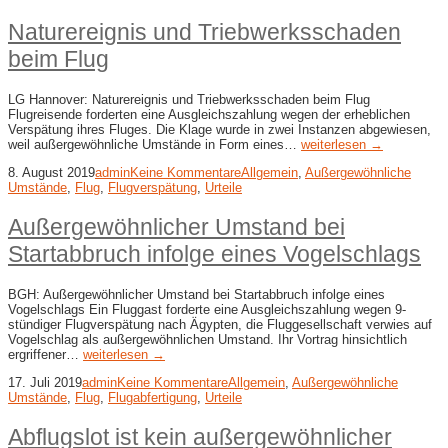
Naturereignis und Triebwerksschaden
beim Flug
LG Hannover: Naturereignis und Triebwerksschaden beim Flug
Flugreisende forderten eine Ausgleichszahlung wegen der erheblichen
Verspätung ihres Fluges. Die Klage wurde in zwei Instanzen abgewiesen,
weil außergewöhnliche Umstände in Form eines…
weiterlesen →
8. August 2019
admin
Keine Kommentare
Allgemein
,
Außergewöhnliche
Umstände
,
Flug
,
Flugverspätung
,
Urteile
Außergewöhnlicher Umstand bei
Startabbruch infolge eines Vogelschlags
BGH: Außergewöhnlicher Umstand bei Startabbruch infolge eines
Vogelschlags Ein Fluggast forderte eine Ausgleichszahlung wegen 9-
stündiger Flugverspätung nach Ägypten, die Fluggesellschaft verwies auf
Vogelschlag als außergewöhnlichen Umstand. Ihr Vortrag hinsichtlich
ergriffener…
weiterlesen →
17. Juli 2019
admin
Keine Kommentare
Allgemein
,
Außergewöhnliche
Umstände
,
Flug
,
Flugabfertigung
,
Urteile
Abflugslot ist kein außergewöhnlicher