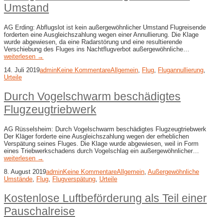
Umstand
AG Erding: Abflugslot ist kein außergewöhnlicher Umstand Flugreisende
forderten eine Ausgleichszahlung wegen einer Annullierung. Die Klage
wurde abgewiesen, da eine Radarstörung und eine resultierende
Verschiebung des Fluges ins Nachtflugverbot außergewöhnliche…
weiterlesen →
14. Juli 2019
admin
Keine Kommentare
Allgemein
,
Flug
,
Flugannullierung
,
Urteile
Durch Vogelschwarm beschädigtes
Flugzeugtriebwerk
AG Rüsselsheim: Durch Vogelschwarm beschädigtes Flugzeugtriebwerk
Der Kläger forderte eine Ausgleichszahlung wegen der erheblichen
Verspätung seines Fluges. Die Klage wurde abgewiesen, weil in Form
eines Triebwerkschadens durch Vogelschlag ein außergewöhnlicher…
weiterlesen →
8. August 2019
admin
Keine Kommentare
Allgemein
,
Außergewöhnliche
Umstände
,
Flug
,
Flugverspätung
,
Urteile
Kostenlose Luftbeförderung als Teil einer
Pauschalreise